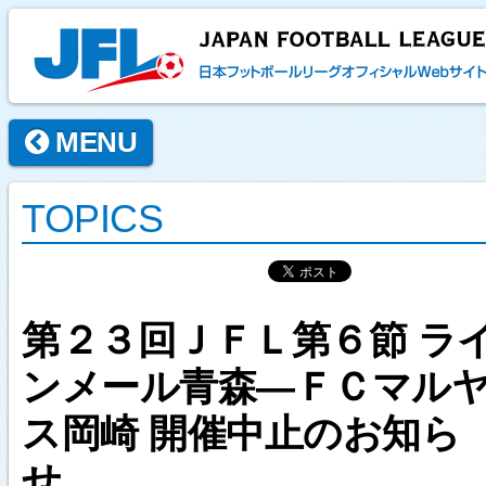
MENU
TOPICS
第２３回ＪＦＬ第６節 ラ
ンメール青森―ＦＣマル
ス岡崎 開催中止のお知ら
せ