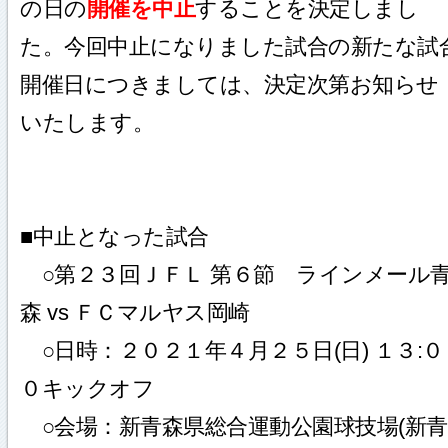
の日の
開催を中止
することを決定しまし
た。今回中止になりました試合の新たな試
開催日につきましては、決定次第お知らせ
いたします。
■中止となった試合
○第２３回ＪＦＬ 第６節 ラインメール
森 vs ＦＣマルヤス岡崎
○日時：２０２１年４月２５日(日) １３:０
０キックオフ
○会場：新青森県総合運動公園球技場(新青