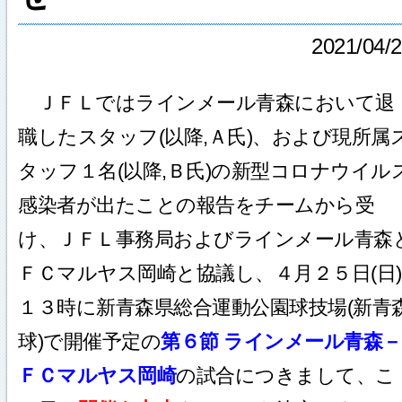
2021/04/
ＪＦＬではラインメール青森において退
職したスタッフ(以降,Ａ氏)、および現所属
タッフ１名(以降,Ｂ氏)の新型コロナウイル
感染者が出たことの報告をチームから受
け、ＪＦＬ事務局およびラインメール青森
ＦＣマルヤス岡崎と協議し、４月２５日(日)
１３時に新青森県総合運動公園球技場(新青
球)で開催予定の
第６節 ラインメール青森－
ＦＣマルヤス岡崎
の試合につきまして、こ