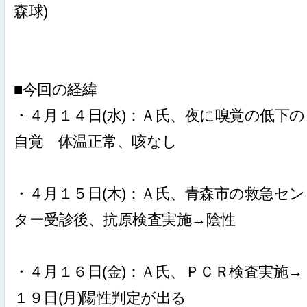
森球)
■今回の経緯
・４月１４日(水)：Ａ氏、夜に嗅覚の低下の
自覚 体温正常、咳なし
・４月１５日(木)：Ａ氏、青森市の救急セン
ター受診後、抗原検査実施→陰性
・４月１６日(金)：Ａ氏、ＰＣＲ検査実施→
１９日(月)陽性判定が出る