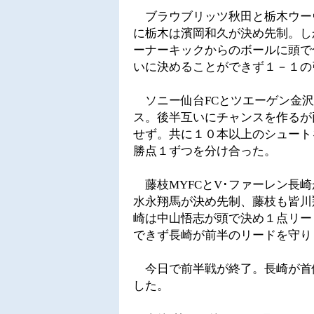
ブラウブリッツ秋田と栃木ウーヴ
に栃木は濱岡和久が決め先制。し
ーナーキックからのボールに頭で
いに決めることができず１－１の
ソニー仙台FCとツエーゲン金沢
ス。後半互いにチャンスを作るが
せず。共に１０本以上のシュート
勝点１ずつを分け合った。
藤枝MYFCとV･ファーレン長
水永翔馬が決め先制、藤枝も皆川
崎は中山悟志が頭で決め１点リー
できず長崎が前半のリードを守り
今日で前半戦が終了。長崎が首
した。