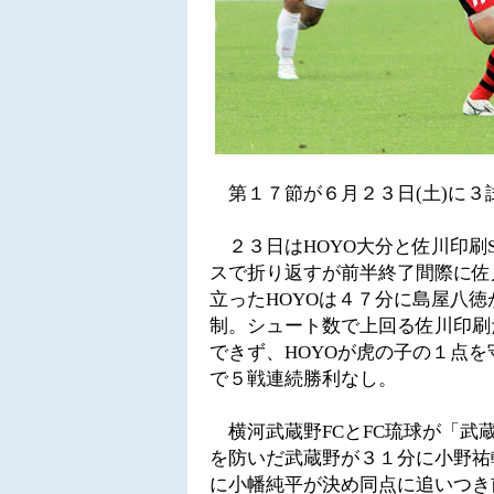
第１７節が６月２３日(土)に３
２３日はHOYO大分と佐川印刷
スで折り返すが前半終了間際に佐
立ったHOYOは４７分に島屋八
制。シュート数で上回る佐川印刷
できず、HOYOが虎の子の１点
で５戦連続勝利なし。
横河武蔵野FCとFC琉球が「武
を防いだ武蔵野が３１分に小野祐
に小幡純平が決め同点に追いつき