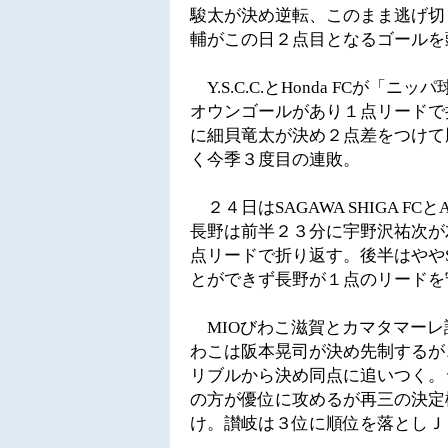
駿太が決め逆転、このまま逃げ切
輔がこの日２点目となるゴールを
Y.S.C.C.とHonda FCが「
オウンゴールがあり１点リードで
に細貝竜太が決め２点差をつけて
く今季３度目の連敗。
２４日はSAGAWA SHIGA 
長野は前半２３分に宇野沢祐次が
点リードで折り返す。後半はややS
とができず長野が１点のリードを守
MIOびわこ滋賀とカマタマーレ
わこは阪本晃司が決め先制するが
リブルから決め同点に追いつく。
の方が優位に攻めるが再三の決定
け。讃岐は３位に順位を落としＪ