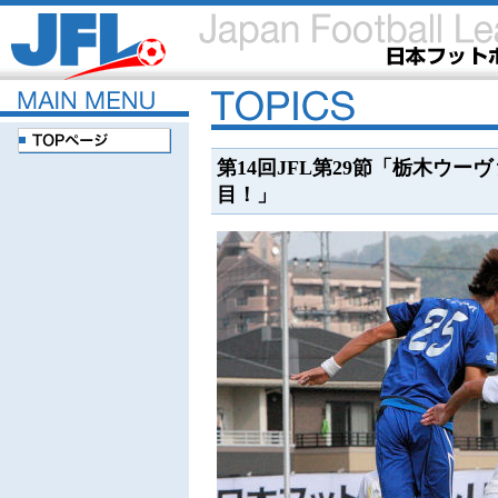
第14回JFL第29節「栃木ウ
目！」