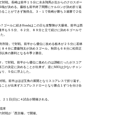
」で対戦。長崎は前半１５分に水永翔馬が左からのクロスボー
和哉が決める。藤枝も前半終了間際にケルロンが決め折り返
めることができず無得点。３－１で長崎が勝ち３連勝で２位
。前節の７ゴールに続きHondaはこの日も攻撃陣が大爆発。前半は西
後半も５５分、６２分、８９分と立て続けに決め６ゴールで
った。
利市陸」で対戦。前半から優位に攻める栃木が２５分に若林
と８４分に齋藤翔太が決め３ゴール。秋田も６８分に松田正
節以来の勝利となる今季２勝目。
サ」で対戦。前半から優位に進めたのは讃岐だったがスコア
再三の決定に決めることが出来ず、逆にMIOは少ないチャン
なり、５位に浮上した。
対戦。前半はほぼ互角の展開となりスコアレスで折り返す。
ることが出来ずスコアレスドローとなり勝点１ずつを分け合
、２１日(日)に４試合が開催される。
琉球
Cの対戦が「西京極」で開催。