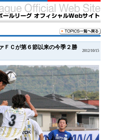
ーヴァＦＣが第６節以来の今季２勝
2012/10/15