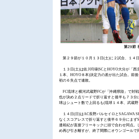
第２９節が１０月１３日(土)に２試合、１４日
１３日(土)は佐川印刷SCとHOYO大分が「
１本、HOYO８本)決定力の差が出た試合。前
初の６失点で連敗。
FC琉球と横河武蔵野FCが「沖縄県陸」で対
也が決め２点リードで折り返すと後半も７３分
球はシュート数で上回るも(琉球１４本、武蔵野
１４日(日)はAC長野パルセイロとSAGAWA 
なくスコアレスで折り返すと後半６９分にまずS
邊裕紀が直接フリーキックに頭で合わせ同点。し
め再び引き離すが、終了間際にオウンゴールで