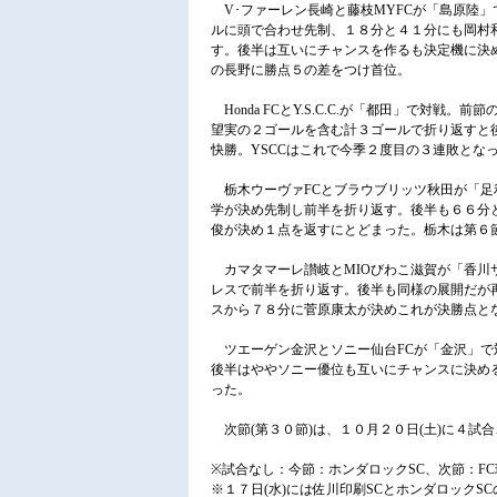
V･ファーレン長崎と藤枝MYFCが「島原陸
ルに頭で合わせ先制、１８分と４１分にも岡村
す。後半は互いにチャンスを作るも決定機に決
の長野に勝点５の差をつけ首位。
Honda FCとY.S.C.C.が「都田」で対戦
望実の２ゴールを含む計３ゴールで折り返すと
快勝。YSCCはこれで今季２度目の３連敗とな
栃木ウーヴァFCとブラウブリッツ秋田が「足
学が決め先制し前半を折り返す。後半も６６分
俊が決め１点を返すにとどまった。栃木は第６
カマタマーレ讃岐とMIOびわこ滋賀が「香川
レスで前半を折り返す。後半も同様の展開だが
スから７８分に菅原康太が決めこれが決勝点と
ツエーゲン金沢とソニー仙台FCが「金沢」で
後半はややソニー優位も互いにチャンスに決め
った。
次節(第３０節)は、１０月２０日(土)に４試合
※試合なし：今節：ホンダロックSC、次節：FC
※１７日(水)には佐川印刷SCとホンダロックS