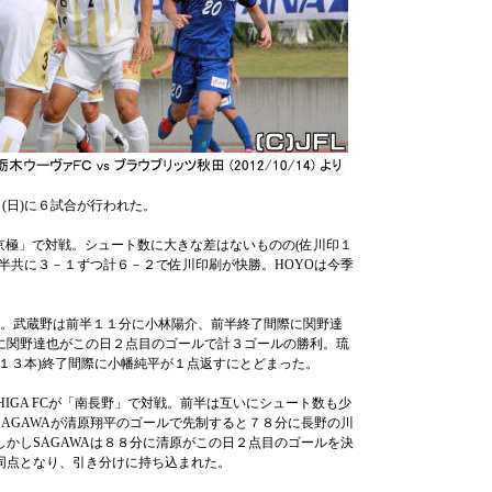
(日)に６試合が行われた。
西京極」で対戦。シュート数に大きな差はないものの(佐川印１
後半共に３－１ずつ計６－２で佐川印刷が快勝。HOYOは今季
戦。武蔵野は前半１１分に小林陽介、前半終了間際に関野達
に関野達也がこの日２点目のゴールで計３ゴールの勝利。琉
１３本)終了間際に小幡純平が１点返すにとどまった。
SHIGA FCが「南長野」で対戦。前半は互いにシュート数も少
AGAWAが清原翔平のゴールで先制すると７８分に長野の川
かしSAGAWAは８８分に清原がこの日２点目のゴールを決
同点となり、引き分けに持ち込まれた。