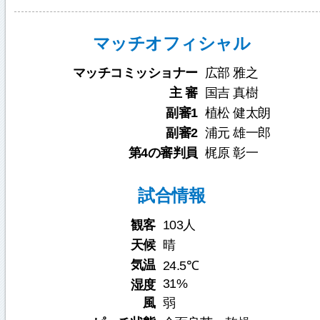
マッチオフィシャル
マッチコミッショナー
広部 雅之
主 審
国吉 真樹
副審1
植松 健太朗
副審2
浦元 雄一郎
第4の審判員
梶原 彰一
試合情報
観客
103人
天候
晴
気温
24.5℃
31%
湿度
風
弱