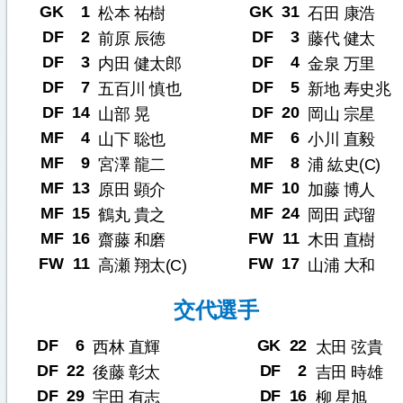
GK
1
GK
31
松本 祐樹
石田 康浩
DF
2
DF
3
前原 辰徳
藤代 健太
DF
3
DF
4
内田 健太郎
金泉 万里
DF
7
DF
5
五百川 慎也
新地 寿史兆
DF
14
DF
20
山部 晃
岡山 宗星
MF
4
MF
6
山下 聡也
小川 直毅
MF
9
MF
8
宮澤 龍二
浦 紘史(C)
MF
13
MF
10
原田 顕介
加藤 博人
MF
15
MF
24
鶴丸 貴之
岡田 武瑠
MF
16
FW
11
齋藤 和磨
木田 直樹
FW
11
FW
17
高瀬 翔太(C)
山浦 大和
交代選手
DF
6
GK
22
西林 直輝
太田 弦貴
DF
22
DF
2
後藤 彰太
吉田 時雄
DF
29
DF
16
宇田 有志
柳 星旭