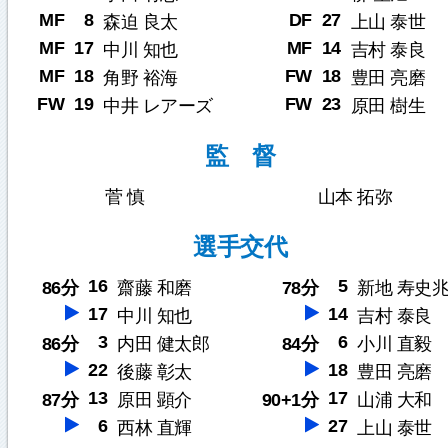
MF
8
DF
27
森迫 良太
上山 泰世
MF
17
MF
14
中川 知也
吉村 泰良
MF
18
FW
18
角野 裕海
豊田 亮磨
FW
19
FW
23
中井 レアーズ
原田 樹生
監 督
菅 慎
山本 拓弥
選手交代
16
5
86分
齋藤 和磨
78分
新地 寿史
17
14
中川 知也
吉村 泰良
3
6
86分
内田 健太郎
84分
小川 直毅
22
18
後藤 彰太
豊田 亮磨
13
17
87分
原田 顕介
90+1分
山浦 大和
6
27
西林 直輝
上山 泰世