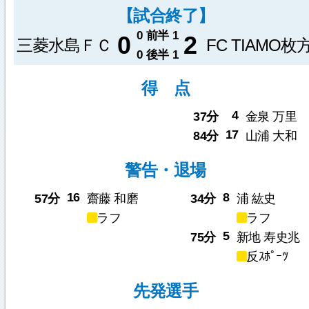
【試合終了】
0
前半
1
0
2
三菱水島ＦＣ
FC TIAMO枚
0
後半
1
得 点
4
37分
金泉 万里
17
84分
山浦 大和
警告・退場
16
8
57分
齋藤 和磨
34分
浦 紘史
ラフ
ラフ
5
75分
新地 寿史兆
反ｽﾎﾟｰﾂ
先発選手