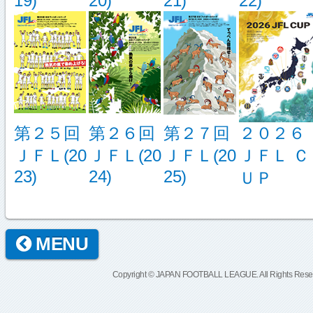
19)
20)
21)
22)
第２５回
第２６回
第２７回
２０２６
ＪＦＬ(20
ＪＦＬ(20
ＪＦＬ(20
ＪＦＬ Ｃ
23)
24)
25)
ＵＰ
MENU
Copyright © JAPAN FOOTBALL LEAGUE. All Rights Rese