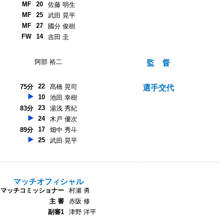
MF
20
佐藤 明生
MF
25
武田 晃平
MF
27
國分 俊樹
FW
14
吉田 圭
阿部 裕二
監 督
22
75分
髙橋 晃司
選手交代
10
池田 幸樹
23
83分
湯浅 秀紀
24
木戸 優次
17
89分
畑中 秀斗
25
武田 晃平
マッチオフィシャル
マッチコミッショナー
村瀬 勇
主 審
赤阪 修
副審1
津野 洋平