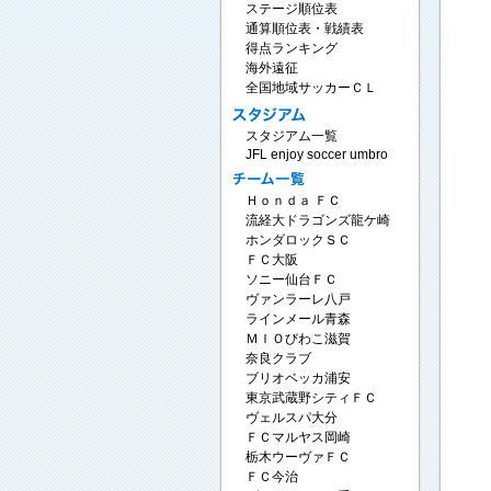
ステージ順位表
通算順位表・戦績表
得点ランキング
海外遠征
全国地域サッカーＣＬ
スタジアム一覧
JFL enjoy soccer umbro
Ｈｏｎｄａ ＦＣ
流経大ドラゴンズ龍ケ崎
ホンダロックＳＣ
ＦＣ大阪
ソニー仙台ＦＣ
ヴァンラーレ八戸
ラインメール青森
ＭＩＯびわこ滋賀
奈良クラブ
ブリオベッカ浦安
東京武蔵野シティＦＣ
ヴェルスパ大分
ＦＣマルヤス岡崎
栃木ウーヴァＦＣ
ＦＣ今治