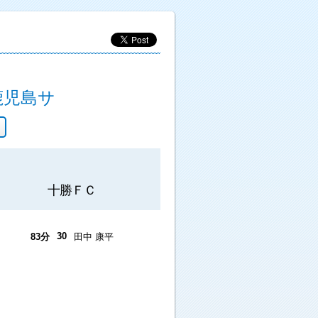
】
鹿児島サ
十勝ＦＣ
30
83分
田中 康平