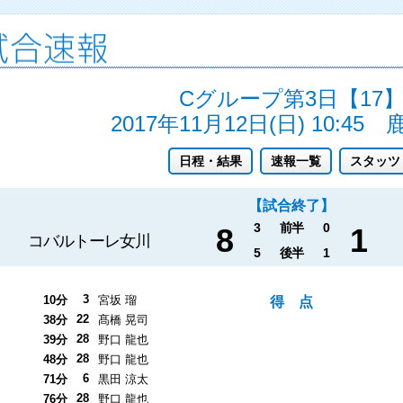
Cグループ第3日【17
2017年11月12日(日) 10:45
日程・結果
速報一覧
スタッツ
【試合終了】
3
前半
0
8
1
コバルトーレ女川
5
後半
1
3
10分
宮坂 瑠
得 点
22
38分
髙橋 晃司
28
39分
野口 龍也
28
48分
野口 龍也
6
71分
黒田 涼太
28
76分
野口 龍也