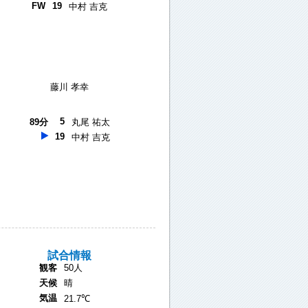
FW
19
中村 吉克
藤川 孝幸
5
89分
丸尾 祐太
19
中村 吉克
試合情報
観客
50人
天候
晴
気温
21.7℃