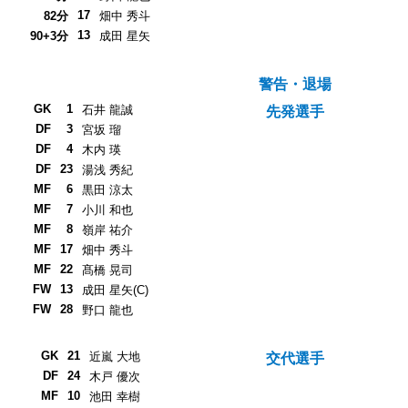
17
82分
畑中 秀斗
13
90+3分
成田 星矢
警告・退場
GK
1
石井 龍誠
先発選手
DF
3
宮坂 瑠
DF
4
木内 瑛
DF
23
湯浅 秀紀
MF
6
黒田 涼太
MF
7
小川 和也
MF
8
嶺岸 祐介
MF
17
畑中 秀斗
MF
22
髙橋 晃司
FW
13
成田 星矢(C)
FW
28
野口 龍也
GK
21
近嵐 大地
交代選手
DF
24
木戸 優次
MF
10
池田 幸樹