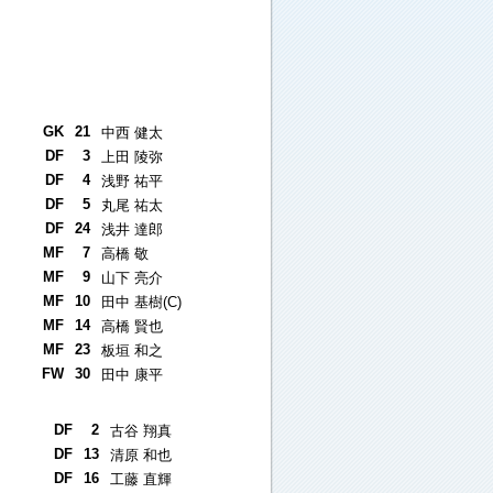
GK
21
中西 健太
DF
3
上田 陵弥
DF
4
浅野 祐平
DF
5
丸尾 祐太
DF
24
浅井 達郎
MF
7
高橋 敬
MF
9
山下 亮介
MF
10
田中 基樹(C)
MF
14
高橋 賢也
MF
23
板垣 和之
FW
30
田中 康平
DF
2
古谷 翔真
DF
13
清原 和也
DF
16
工藤 直輝