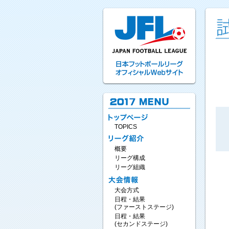
TOPICS
概要
リーグ構成
リーグ組織
大会方式
日程・結果
(ファーストステージ)
日程・結果
(セカンドステージ)