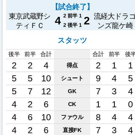
【試合終了】
東京武蔵野シ
流経大ドラ
2
前半
1
4
2
ティＦＣ
ンズ龍ケ崎
2
後半
1
スタッツ
後半
前半
合計
合計
前半
後
2
2
4
2
1
1
得点
5
5
10
9
4
5
シュート
5
7
12
7
3
4
GK
4
2
6
1
1
0
CK
4
6
10
8
4
4
ファウル
4
2
6
7
3
4
直接FK