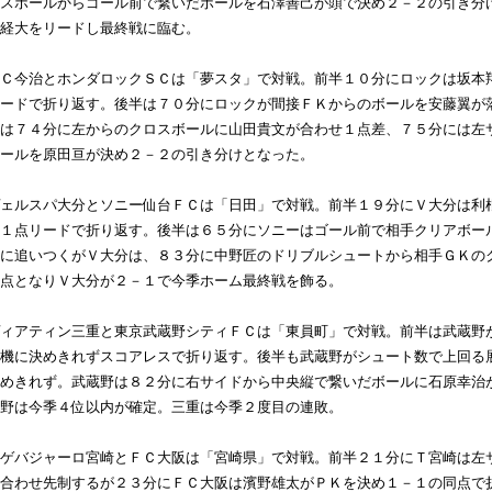
スボールからゴール前で繋いだボールを石澤善己が頭で決め２－２の引き分
経大をリードし最終戦に臨む。
Ｃ今治とホンダロックＳＣは「夢スタ」で対戦。前半１０分にロックは坂本
ードで折り返す。後半は７０分にロックが間接ＦＫからのボールを安藤翼が
は７４分に左からのクロスボールに山田貴文が合わせ１点差、７５分には左
ールを原田亘が決め２－２の引き分けとなった。
ェルスパ大分とソニー仙台ＦＣは「日田」で対戦。前半１９分にＶ大分は利
１点リードで折り返す。後半は６５分にソニーはゴール前で相手クリアボー
に追いつくがＶ大分は、８３分に中野匠のドリブルシュートから相手ＧＫの
点となりＶ大分が２－１で今季ホーム最終戦を飾る。
ィアティン三重と東京武蔵野シティＦＣは「東員町」で対戦。前半は武蔵野
機に決めきれずスコアレスで折り返す。後半も武蔵野がシュート数で上回る
めきれず。武蔵野は８２分に右サイドから中央縦で繋いだボールに石原幸治
野は今季４位以内が確定。三重は今季２度目の連敗。
ゲバジャーロ宮崎とＦＣ大阪は「宮崎県」で対戦。前半２１分にＴ宮崎は左
合わせ先制するが２３分にＦＣ大阪は濱野雄太がＰＫを決め１－１の同点で