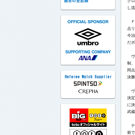
クロ
し流
Ｆ
点リ
今治
だボ
ヴ
制、
同点
決勝
ヴ
決定
に決
武蔵
テ
前で