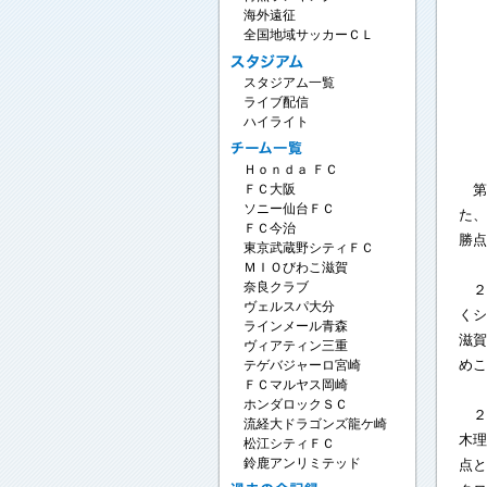
海外遠征
全国地域サッカーＣＬ
スタジアム一覧
ライブ配信
ハイライト
Ｈｏｎｄａ ＦＣ
第
ＦＣ大阪
ソニー仙台ＦＣ
た、
ＦＣ今治
勝点
東京武蔵野シティＦＣ
ＭＩＯびわこ滋賀
奈良クラブ
２
ヴェルスパ大分
くシ
ラインメール青森
滋賀
ヴィアティン三重
めこ
テゲバジャーロ宮崎
ＦＣマルヤス岡崎
ホンダロックＳＣ
２
流経大ドラゴンズ龍ケ崎
木理
松江シティＦＣ
点と
鈴鹿アンリミテッド