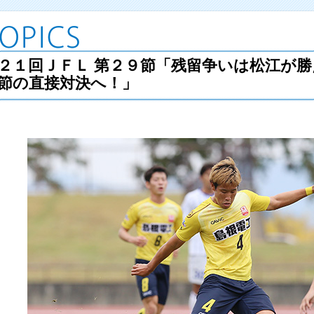
２１回ＪＦＬ 第２９節「残留争いは松江が
節の直接対決へ！」