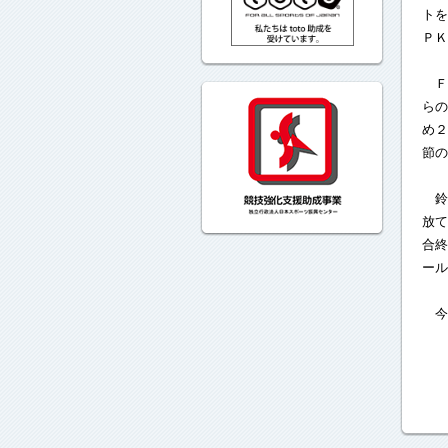
トを
ＰＫ
Ｆ
らの
め２
節の
鈴
放て
合終
ール
今