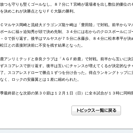
放つも守りも堅くゴールなし。８７分にＴ宮崎が退場者を出し数位的優位の
を決めこれが決勝点となりＦＣ大阪の勝利。
Ｃマルヤス岡崎と流経大ドラゴンズ龍ケ崎は「豊田陸」で対戦。前半からマ
ボールに福ヶ迫知秀が頭で決め先制、３４分には右からのクロスボールにゴ
－０で折り返す。後半はマルヤスが７５分に永藤歩、８４分に松本孝平が決
松江との直接対決前に不安を残す結果となった。
鹿アンリミテッドと奈良クラブは「ＡＧＦ鈴鹿」で対戦。前半から互いに決
ずスコアレスで折り返す。後半は互いにチャンスが増えてくるが決定的なチ
了。スコアレスドローで勝点１ずつを分け合った。得点ランキングトップに立つ鈴
なく、ロックの安藤翼とは１差に縮められた。
季最終節とな次節の第３０節は１２月１日（日）に全８試合が１３時に同時