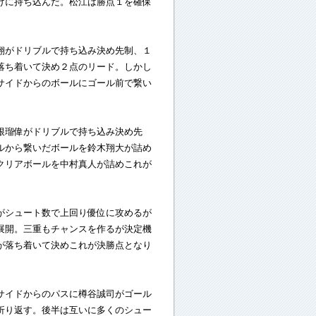
けに持ち込んだ。松江は勝点１を確保
翔がドリブルで持ち込み決め先制、１
落ち着いて決め２点のリード。しかし
サイドからのボールにゴール前で繋い
根瑠偉がドリブルで持ち込み決め先
ルから繋いだボールを鈴木翔大が詰め
クリアボールを中村真人が詰めこれが
がシュート数で上回り優位に攻めるが
展開。三重もチャンスを作るが決定機
が落ち着いて決めこれが決勝点となり
サイドからのパスに樽谷誠司がゴール
折り返す。後半は互いに多くのシュー