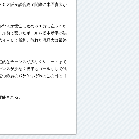
ＦＣ大阪が試合終了間際に木匠貴大が
ルヤスが優位に攻め３１分に左ＣＫか
ール前で繋いだボールを松本孝平が決
め４－０で勝利。敗れた流経大は最終
定的なチャンスが少なくシュートまで
ャンスが少なく後半もゴールなしで試
鹿のｴﾌﾗｲﾝ･ﾘﾝﾀﾛｳはこの日はゴ
開催される。