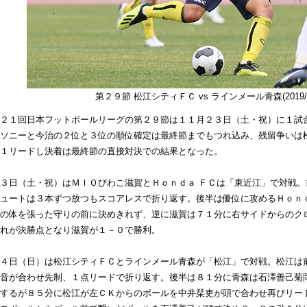
第２９節 松江シティＦＣ vs ラインメール青森(2019/1
２１回日本フットボールリーグの第２９節は１１月２３日（土・祝）に１試
ソニーと今治の２位と３位の順位確定は最終節までもつれ込み、残留争いは
１リードし決着は最終節の直接対決での結果となった。
３日（土・祝）はＭＩＯびわこ滋賀とＨｏｎｄａ ＦＣは「東近江」で対戦。
ュートは３本ずつ放つもスコアレスで折り返す。後半は優位に攻めるＨｏｎ
の体を張った守りの前に決めきれず、逆に滋賀は７１分に右サイドからのク
れが決勝点となり滋賀が１－０で勝利。
４日（日）は松江シティＦＣとラインメール青森が「松江」で対戦。松江は
音が合わせ先制、１点リードで折り返す。後半は８１分に青森は石澤善己菊
するが８５分に松江が左ＣＫからのボールを中井栞吏が頭で合わせ再びリー