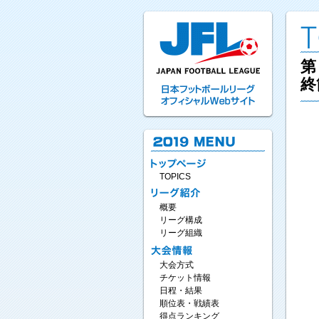
第
終
TOPICS
概要
リーグ構成
リーグ組織
大会方式
チケット情報
日程・結果
順位表・戦績表
得点ランキング