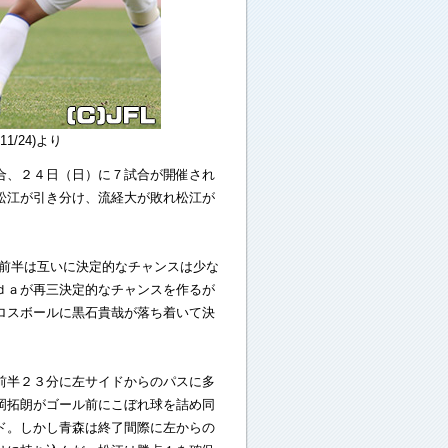
1/24)より
合、２４日（日）に７試合が開催され
松江が引き分け、流経大が敗れ松江が
前半は互いに決定的なチャンスは少な
ｄａが再三決定的なチャンスを作るが
ロスボールに黒石貴哉が落ち着いて決
前半２３分に左サイドからのパスに多
岡拓朗がゴール前にこぼれ球を詰め同
ド。しかし青森は終了間際に左からの