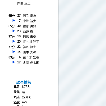
門田 幸二
27
65分
勝又 慶典
7
中野 裕太
30
65分
福家 勇輝
23
西原 樹
19
77分
播磨 来樹
25
長谷川 翔平
22
77分
神谷 椋士
14
山本 大稀
4
83分
佐々木 宏樹
17
古賀 俊太郎
試合情報
観客
807人
天候
晴
気温
27.6℃
47%
湿度