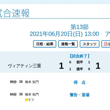
第13節
2021年06月20日(日) 13:00
日程・結果
速報一覧
スタッツ
【試合終了】
0
前半
1
1
1
ヴィアティン三重
1
後半
0
16
89分
橋本 拓門
得 点
16
84分
橋本 拓門
警告・退場
ラフ