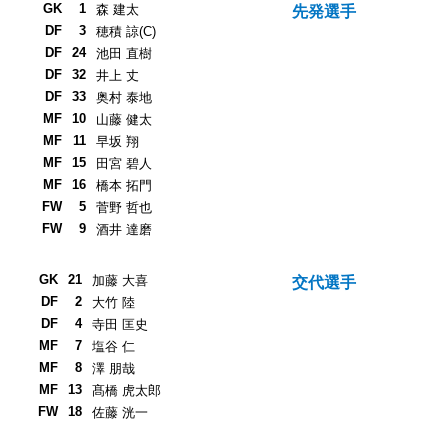
GK
1
森 建太
先発選手
DF
3
穂積 諒(C)
DF
24
池田 直樹
DF
32
井上 丈
DF
33
奥村 泰地
MF
10
山藤 健太
MF
11
早坂 翔
MF
15
田宮 碧人
MF
16
橋本 拓門
FW
5
菅野 哲也
FW
9
酒井 達磨
GK
21
加藤 大喜
交代選手
DF
2
大竹 陸
DF
4
寺田 匡史
MF
7
塩谷 仁
MF
8
澤 朋哉
MF
13
髙橋 虎太郎
FW
18
佐藤 洸一