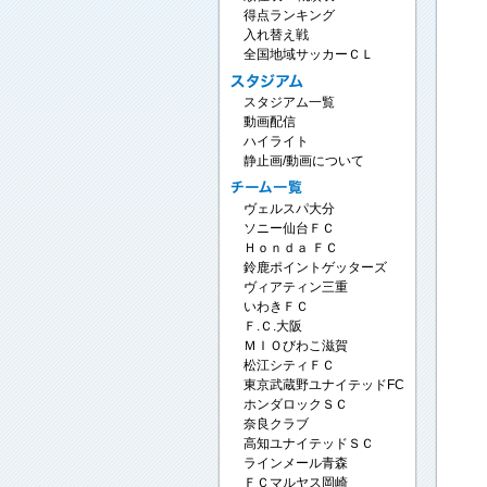
得点ランキング
入れ替え戦
全国地域サッカーＣＬ
スタジアム一覧
動画配信
ハイライト
静止画/動画について
ヴェルスパ大分
ソニー仙台ＦＣ
Ｈｏｎｄａ ＦＣ
鈴鹿ポイントゲッターズ
ヴィアティン三重
いわきＦＣ
Ｆ.Ｃ.大阪
ＭＩＯびわこ滋賀
松江シティＦＣ
東京武蔵野ユナイテッドFC
ホンダロックＳＣ
奈良クラブ
高知ユナイテッドＳＣ
ラインメール青森
ＦＣマルヤス岡崎