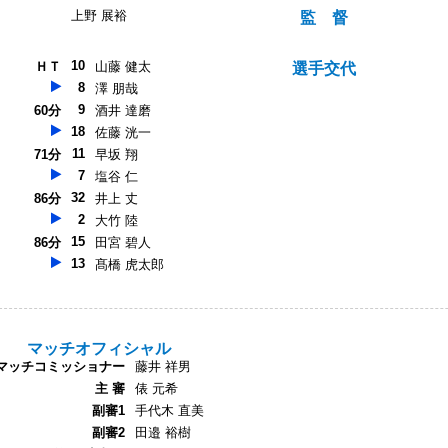
上野 展裕
監 督
10
ＨＴ
山藤 健太
選手交代
8
澤 朋哉
9
60分
酒井 達磨
18
佐藤 洸一
11
71分
早坂 翔
7
塩谷 仁
32
86分
井上 丈
2
大竹 陸
15
86分
田宮 碧人
13
髙橋 虎太郎
マッチオフィシャル
マッチコミッショナー
藤井 祥男
主 審
俵 元希
副審1
手代木 直美
副審2
田邉 裕樹