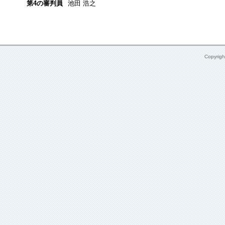
第4の審判員
池田 浩之
Copyrig