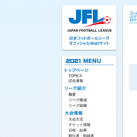
TOPICS
試合速報
概要
リーグ構成
リーグ組織
大会方式
チケット情報
日程・結果
順位表・戦績表