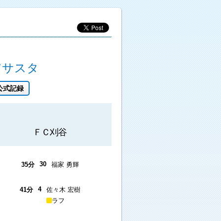
アサスタ
公式記録
ＦＣ刈谷
30
35分
福家 勇輝
4
41分
佐々木 宏樹
ラフ