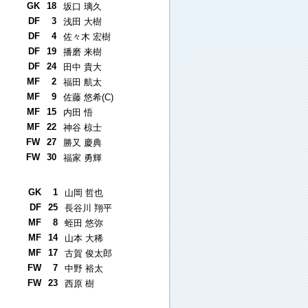
GK
18
坂口 璃久
DF
3
浅田 大樹
DF
4
佐々木 宏樹
DF
19
播磨 来樹
DF
24
田中 貴大
MF
2
福田 航太
MF
9
佐藤 悠希(C)
MF
15
内田 悟
MF
22
神谷 椋士
FW
27
勝又 慶典
FW
30
福家 勇輝
GK
1
山岡 哲也
DF
25
長谷川 翔平
MF
8
蛭田 悠弥
MF
14
山本 大稀
MF
17
古賀 俊太郎
FW
7
中野 裕太
FW
23
西原 樹