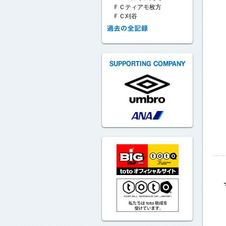
ＦＣティアモ枚方
ＦＣ刈谷