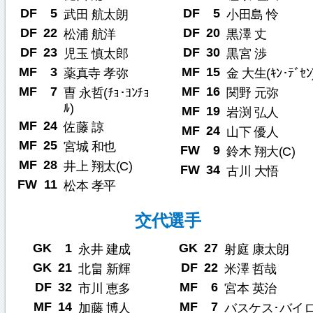
DF
5
DF
5
武田 航太朗
小田島 怜
DF
22
DF
20
松浦 航洋
黒澤 丈
DF
23
DF
30
児玉 慎太郎
黒宮 渉
MF
3
MF
15
薬真寺 孝弥
金 大生(ｷﾝ･ﾃﾞｾﾝ
MF
7
MF
16
曺 永哲(ﾁｮ･ﾖﾝﾁｮ
関野 元弥
ﾙ)
MF
19
岩渕 弘人
MF
24
佐藤 諒
MF
24
山下 優人
MF
25
宮城 和也
FW
9
鈴木 翔大(C)
MF
28
井上 翔太(C)
FW
34
古川 大悟
FW
11
松本 孝平
交代選手
GK
1
GK
27
永井 建成
射庭 康太朗
GK
21
DF
22
北畠 新輝
米澤 哲哉
DF
32
MF
6
市川 恵多
宮本 英治
MF
14
MF
7
加藤 博人
バスケス･バイ