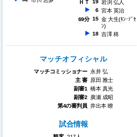
市川 恵多
19
ＨＴ
岩渕 弘人
6
宮本 英治
15
69分
金 大生(ｷﾝ･ﾃﾞｾ
ﾝ)
18
吉澤 柊
マッチオフィシャル
マッチコミッショナー
永井 弘
主 審
原田 雅士
副審1
橋本 真光
副審2
廣瀬 成昭
第4の審判員
井出本 瞭
試合情報
観客
217人