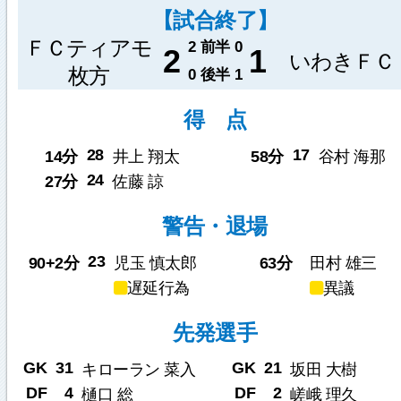
【試合終了】
ＦＣティアモ
2
前半
0
2
1
いわきＦＣ
枚方
0
後半
1
得 点
28
17
14分
井上 翔太
58分
谷村 海那
24
27分
佐藤 諒
警告・退場
23
90+2分
児玉 慎太郎
63分
田村 雄三
遅延行為
異議
先発選手
GK
31
GK
21
キローラン 菜入
坂田 大樹
DF
4
DF
2
樋口 総
嵯峨 理久