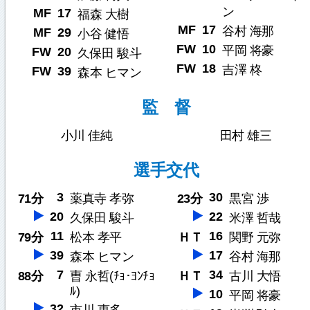
ン
MF
17
福森 大樹
MF
17
谷村 海那
MF
29
小谷 健悟
FW
10
平岡 将豪
FW
20
久保田 駿斗
FW
18
吉澤 柊
FW
39
森本 ヒマン
監 督
小川 佳純
田村 雄三
選手交代
3
30
71分
薬真寺 孝弥
23分
黒宮 渉
20
22
久保田 駿斗
米澤 哲哉
11
16
79分
松本 孝平
ＨＴ
関野 元弥
39
17
森本 ヒマン
谷村 海那
7
34
88分
曺 永哲(ﾁｮ･ﾖﾝﾁｮ
ＨＴ
古川 大悟
ﾙ)
10
平岡 将豪
32