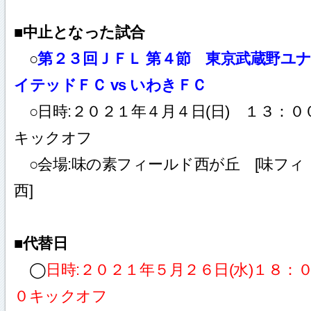
■中止となった試合
○
第２３回ＪＦＬ 第４節 東京武蔵野ユ
イテッドＦＣ vs いわきＦＣ
○日時:２０２１年４月４日(日) １３：０
キックオフ
○会場:味の素フィールド西が丘 [味フィ
西]
■代替日
◯
日時:２０２１年５月２６日(水)１８：
０キックオフ