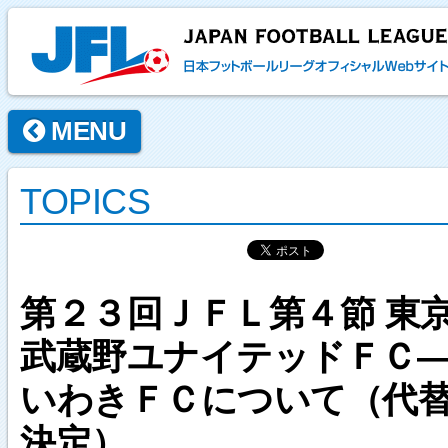
MENU
TOPICS
第２３回ＪＦＬ第４節 東
武蔵野ユナイテッドＦＣ
いわきＦＣについて（代
決定）