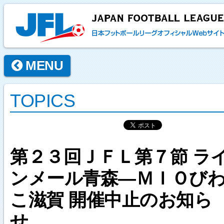
MENU
TOPICS
第２３回ＪＦＬ第７節 ラ
ンメール青森―ＭＩＯび
こ滋賀 開催中止のお知ら
せ