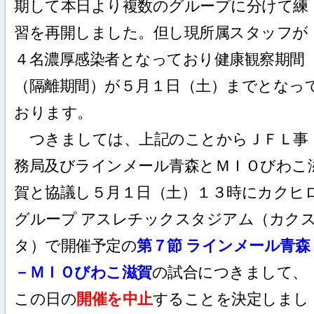
期して本日より複数のグループに分けて練
習を再開しました。但し現所属スタッフが
４名濃厚感染者となっており健康観察期間
（隔離期間）が５月１日（土）までとなっ
おります。
つきましては、上記のことからＪＦＬ事
務局及びラインメール青森とＭＩＯびわこ
賀と協議し５月１日（土）１３時にカクヒ
グループ アスレチックスタジアム（カク
タ）で開催予定の
第７節 ラインメール青森
－ＭＩＯびわこ滋賀
の試合につきまして、
この日の
開催を中止
することを決定しまし