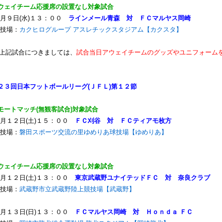
ウェイチーム応援席の設置なし対象試合
月９日(水)１３：００
ラインメール青森 対 ＦＣマルヤス岡崎
技場：
カクヒログループ アスレチックスタジアム【カクスタ】
上記試合につきましては、
試合当日アウェイチームのグッズやユニフォーム
２３回日本フットボールリーグ(ＪＦＬ)第１２節
モートマッチ(無観客試合)対象試合
月１２日(土)１５：００
ＦＣ刈谷 対 ＦＣティアモ枚方
技場：
磐田スポーツ交流の里ゆめりあ球技場【ゆめりあ】
ウェイチーム応援席の設置なし対象試合
月１２日(土)１３：００
東京武蔵野ユナイテッドＦＣ 対 奈良クラブ
技場：
武蔵野市立武蔵野陸上競技場【武蔵野】
月１３日(日)１３：００
ＦＣマルヤス岡崎 対 Ｈｏｎｄａ ＦＣ