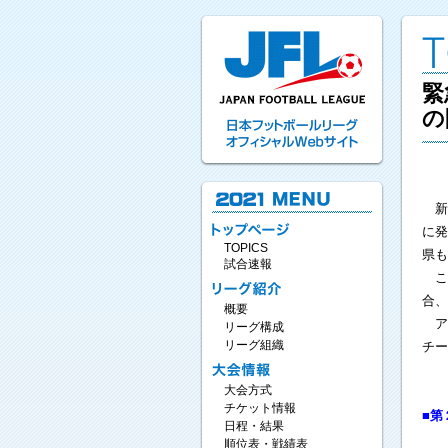
緊
の
新
に発
TOPICS
県も
試合速報
ここ
合、
概要
アウ
リーグ構成
リーグ組織
チー
大会方式
チケット情報
■第
日程・結果
順位表・戦績表