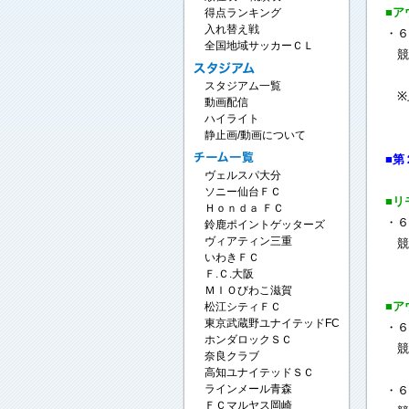
■ア
得点ランキング
入れ替え戦
・６
全国地域サッカーＣＬ
競
スタジアム一覧
※
動画配信
ハイライト
静止画/動画について
■第
ヴェルスパ大分
ソニー仙台ＦＣ
■リ
Ｈｏｎｄａ ＦＣ
・６
鈴鹿ポイントゲッターズ
ヴィアティン三重
競
いわきＦＣ
Ｆ.Ｃ.大阪
ＭＩＯびわこ滋賀
■ア
松江シティＦＣ
東京武蔵野ユナイテッドFC
・６
ホンダロックＳＣ
競
奈良クラブ
高知ユナイテッドＳＣ
ラインメール青森
・６
ＦＣマルヤス岡崎