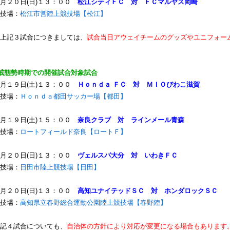
月２０日(日)１３：００
松江シティＦＣ 対 ＦＣマルヤス岡崎
技場：
松江市営陸上競技場【松江】
上記３試合につきましては、
試合当日アウェイチームのグッズやユニフォー
戒態勢時期での開催試合対象試合
月１９日(土)１３：００
Ｈｏｎｄａ ＦＣ 対 ＭＩＯびわこ滋賀
技場：
Ｈｏｎｄａ都田サッカー場【都田】
月１９日(土)１５：００
奈良クラブ 対 ラインメール青森
技場：
ロートフィールド奈良【ロートＦ】
月２０日(日)１３：００
ヴェルスパ大分 対 いわきＦＣ
技場：
日田市陸上競技場【日田】
月２０日(日)１３：００
高知ユナイテッドＳＣ 対 ホンダロックＳＣ
技場：
高知県立春野総合運動公園陸上競技場【春野陸】
記４試合についても、
自治体の方針により対応が変更になる場合もあります