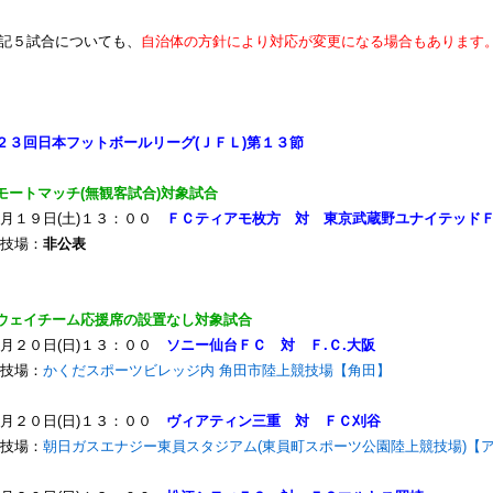
記５試合についても、
自治体の方針により対応が変更になる場合もあります
２３回日本フットボールリーグ(ＪＦＬ)第１３節
モートマッチ(無観客試合)対象試合
月１９日(土)１３：００
ＦＣティアモ枚方 対 東京武蔵野ユナイテッド
技場：
非公表
ウェイチーム応援席の設置なし対象試合
月２０日(日)１３：００
ソニー仙台ＦＣ 対 Ｆ.Ｃ.大阪
技場：
かくだスポーツビレッジ内 角田市陸上競技場【角田】
月２０日(日)１３：００
ヴィアティン三重 対 ＦＣ刈谷
技場：
朝日ガスエナジー東員スタジアム(東員町スポーツ公園陸上競技場)【