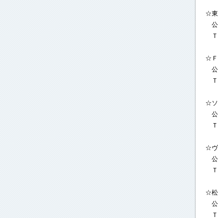
☆東
公
Ｔ
☆Ｆ
公
ＴＥ
☆ソ
公
Ｔ
☆ヴ
公
Ｔ
☆松
公
Ｔ