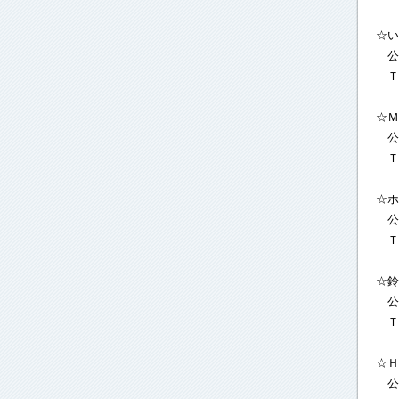
☆い
公
Ｔ
☆Ｍ
公
Ｔ
☆ホ
公
Ｔ
☆鈴
公
Ｔ
☆Ｈ
公