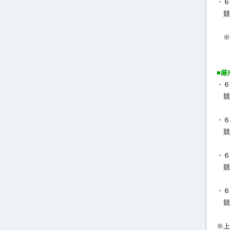
・６
競
※
■厳
・６
競
・６
競
・６
競
・６
競
※上