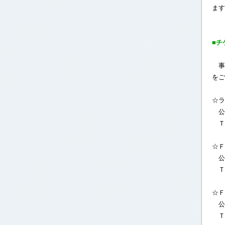
ます
■チ
事
をご
☆ラ
公
Ｔ
☆Ｆ
公
Ｔ
☆Ｆ
公
Ｔ