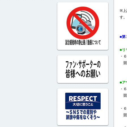
※上
す。
■第
■リ
・６
競
■ア
・６
競
・６
競