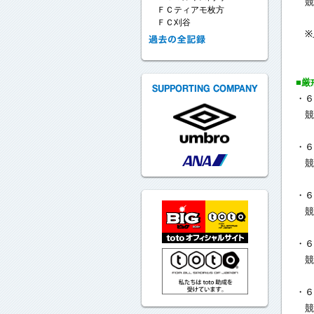
競
ＦＣティアモ枚方
ＦＣ刈谷
※
■厳
・６
競
・６
競
・６
競
・６
競
・６
競