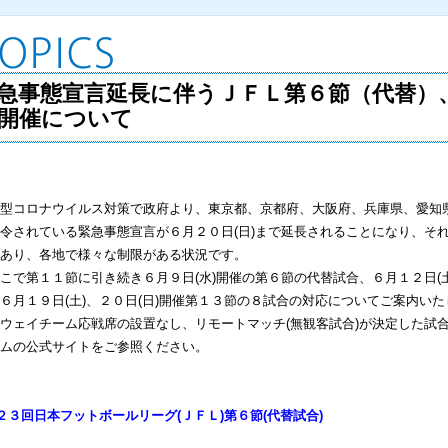
急事態宣言延長に伴うＪＦＬ第６節（代替）
開催について
型コロナウイルス対策で政府より、東京都、京都府、大阪府、兵庫県、愛知
令されている緊急事態宣言が６月２０日(日)まで延長されることになり、そ
あり、各地で様々な制限がある状況です。
で第１１節に引き続き６月９日(水)開催の第６節の代替試合、６月１２日(土
６月１９日(土)、２０日(日)開催第１３節の８試合の対応についてご案内い
ェイチーム応戦席の設置なし、リモートマッチ(無観客試合)が決定した試
ムの公式サイトをご参照ください。
２３回日本フットボールリーグ(ＪＦＬ)第６節(代替試合)