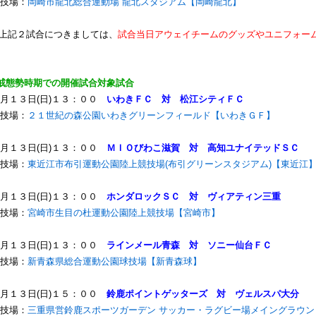
技場：
岡崎市龍北総合運動場 龍北スタジアム【岡崎龍北】
上記２試合につきましては、
試合当日アウェイチームのグッズやユニフォー
戒態勢時期での開催試合対象試合
月１３日(日)１３：００
いわきＦＣ 対 松江シティＦＣ
技場：
２１世紀の森公園いわきグリーンフィールド【いわきＧＦ】
月１３日(日)１３：００
ＭＩＯびわこ滋賀 対 高知ユナイテッドＳＣ
技場：
東近江市布引運動公園陸上競技場(布引グリーンスタジアム)【東近江
月１３日(日)１３：００
ホンダロックＳＣ 対 ヴィアティン三重
技場：
宮崎市生目の杜運動公園陸上競技場【宮崎市】
月１３日(日)１３：００
ラインメール青森 対 ソニー仙台ＦＣ
技場：
新青森県総合運動公園球技場【新青森球】
月１３日(日)１５：００
鈴鹿ポイントゲッターズ 対 ヴェルスパ大分
技場：
三重県営鈴鹿スポーツガーデン サッカー・ラグビー場メイングラウン