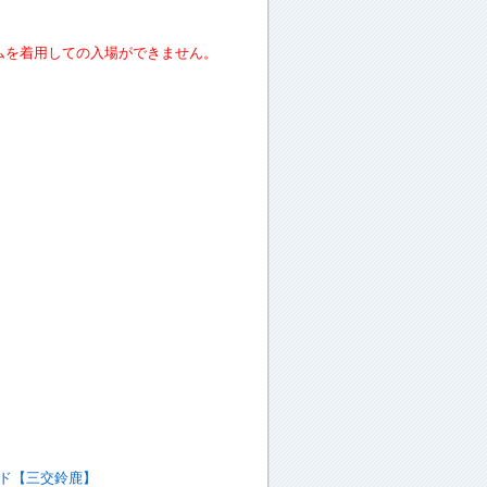
ムを着用しての入場ができません。
】
ド【三交鈴鹿】