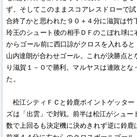
ず。そしてこのままスコアレスドローで試
合終了かと思われた９０＋４分に滋賀は竹
玲王のシュート後の相手ＤＦのこぼれ球に
からゴール前に西口諒がクロスを入れると
山内達朗が合わせゴール。これが決勝点と
り滋賀１－０で勝利。マルヤスは連敗とな
た。
松江シティＦＣと鈴鹿ポイントゲッター
ズは「出雲」で対戦。前半は松江がシュー
数で上回るも決定機に決めきれず逆に鈴鹿