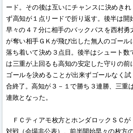
ード。その後は互いにチャンスに決めきれ
ず高知が１点リードで折り返す。後半は開
早々の４７分に相手のバックパスを西村勇
が奪い相手ＧＫが飛び出した無人のゴール
落ち着いて決め３点目。後半はシュート数
は三重が上回るも高知の安定した守りの前
ゴールを決めることが出来ずゴールなく試
合終了。高知が３－１で勝ち３連勝、三重
連敗となった。
ＦＣティアモ枚方とホンダロックＳＣが
対戦（会場非公表）。前半開始早々の枚方