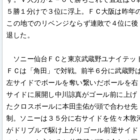
５勝１分けで３位に浮上。ＦＣ大阪は昨年
この地でのリベンジならず連敗で４位に後
退した。
ソニー仙台ＦＣと東京武蔵野ユナイテッ
ＦＣは「角田」で対戦。前半６分に武蔵野
左サイドでボールを奪い繋いだボールを右
サイドに展開し中川諒真がゴール前に上げ
たクロスボールに本田圭佑が頭で合わせ先
制。ソニーは３５分に右サイドを佐々木敦
がドリブルで駆け上がりゴール前逆サイド