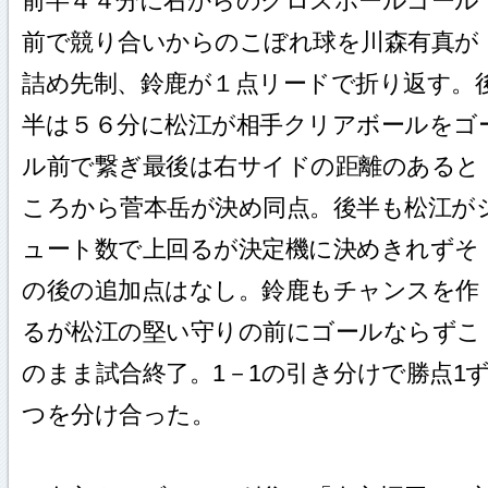
前半４４分に右からのクロスボールゴール
前で競り合いからのこぼれ球を川森有真が
詰め先制、鈴鹿が１点リードで折り返す。
半は５６分に松江が相手クリアボールをゴ
ル前で繋ぎ最後は右サイドの距離のあると
ころから菅本岳が決め同点。後半も松江が
ュート数で上回るが決定機に決めきれずそ
の後の追加点はなし。鈴鹿もチャンスを作
るが松江の堅い守りの前にゴールならずこ
のまま試合終了。1－1の引き分けで勝点1
つを分け合った。