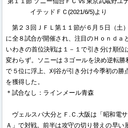
第１１節 ソニー仙台ＦＣ vs 東京武蔵野ユ
イテッドＦＣ(2021/6/5)より
第２３回ＪＦＬ第１１節が６月５日（土
に全８試合が開催され、注目のＨｏｎｄａ
いわきの首位決戦は１－１で引き分け順位
変わらず。ソニーは３ゴールを決め逆転勝
で５位に浮上、刈谷が引き分け今季初の勝
を獲得した。
＊試合なし：ラインメール青森
ヴェルスパ大分とＦ.Ｃ.大阪は「昭和電サ
Ａ」で対戦。前半は攻守の切り替えの早い