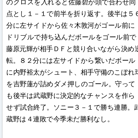
のクロスを入れると佐藤碧が頭で合わせ同
点とし１－１で前半を折り返す。後半は５
分に左サイドから佐々木敦河がゴール前に
ドリブルで持ち込んだボールをゴール前で
藤原元輝が相手ＤＦと競り合いながら決め
転。８２分には左サイドから繋いだボール
に内野裕太がシュート、相手守備のこぼれ
を吉野蓮が詰めダメ押しのゴール。守って
も後半は武蔵野に決定的なチャンスを作ら
せず試合終了。ソニー３－１で勝ち連勝。
蔵野は４連敗で今季未だ勝利なし。