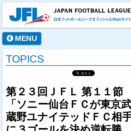
MENU
TOPICS
第２３回ＪＦＬ 第１１節
「ソニー仙台ＦＣが東京
蔵野ユナイテッドＦＣ相
に３ゴールを決め逆転勝