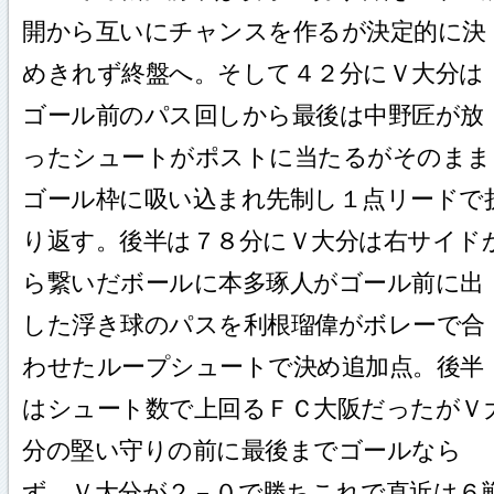
開から互いにチャンスを作るが決定的に決
めきれず終盤へ。そして４２分にＶ大分は
ゴール前のパス回しから最後は中野匠が放
ったシュートがポストに当たるがそのまま
ゴール枠に吸い込まれ先制し１点リードで
り返す。後半は７８分にＶ大分は右サイド
ら繋いだボールに本多琢人がゴール前に出
した浮き球のパスを利根瑠偉がボレーで合
わせたループシュートで決め追加点。後半
はシュート数で上回るＦＣ大阪だったがＶ
分の堅い守りの前に最後までゴールなら
ず。Ｖ大分が２－０で勝ちこれで直近は６