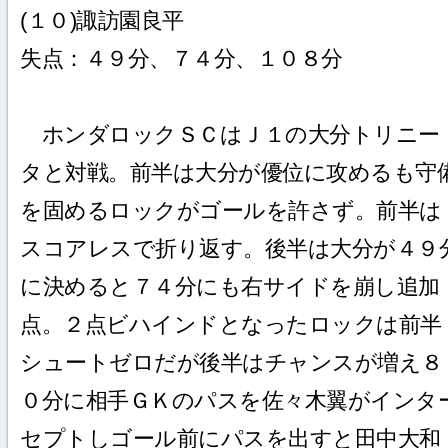
(１０)諏訪園良平
失点：４９分、７４分、１０８分
ホンダロックＳＣはＪ１の大分トリニー
タと対戦。前半は大分が優位に攻めるも守
を固めるロックがゴールを許さず。前半は
スコアレスで折り返す。後半は大分が４９
に決めると７４分にも右サイドを崩し追加
点。２点ビハインドとなったロックは前半
シュートゼロだが後半はチャンスが増え８
０分に相手ＧＫのパスを佐々木翼がインタ
セプトしゴール前にパスを出すと田中大和