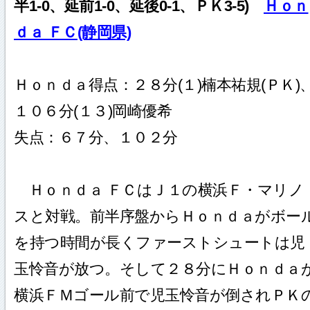
半1-0、延前1-0、延後0-1、ＰＫ3-5)
Ｈｏｎ
ｄａ ＦＣ(静岡県)
Ｈｏｎｄａ得点：２８分(１)楠本祐規(ＰＫ)
１０６分(１３)岡崎優希
失点：６７分、１０２分
Ｈｏｎｄａ ＦＣはＪ１の横浜Ｆ・マリノ
スと対戦。前半序盤からＨｏｎｄａがボー
を持つ時間が長くファーストシュートは児
玉怜音が放つ。そして２８分にＨｏｎｄａ
横浜ＦＭゴール前で児玉怜音が倒されＰＫ