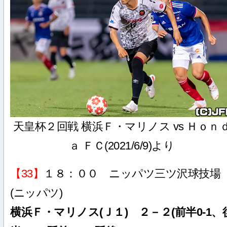
天皇杯２回戦 横浜Ｆ・マリノス vs Ｈｏｎ
ａ ＦＣ(2021/6/9)より
【33】
１８：００ ニッパツ三ツ沢球技場
(ニッパツ)
横浜Ｆ・マリノス(Ｊ１) ２－２(前半0-1、