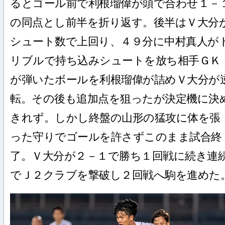
るとゴール前で利根瑠偉が頭で合わせ１－
の同点とし前半を折り返す。後半はＶ大分
シュート数で上回り、４９分に中村真人が
リブルで持ち込みシュートを放ち相手ＧＫ
が弾いたボールを利根瑠偉が詰めＶ大分が
転。その後も追加点を狙ったが決定機に決
きれず。しかし終盤の山形の猛攻に体を張
った守りでゴールを許さずこのまま試合終
了。Ｖ大分が２－１で勝ち１回戦に続き連
でＪ２クラブを撃破し２回戦へ駒を進めた