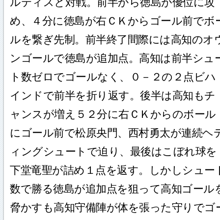
ルティスと対戦。前半から徳島が優位に攻
め、４分に徳島が右ＣＫからゴール前でボ
ルを繋ぎ先制。前半終了間際には高知のオ
ンゴールで徳島が追加点。高知は前半シュ
ト数ゼロでゴールなく、０－２の２点ビハ
インドで前半を折り返す。後半は高知もチ
ャンスが増え５２分に右ＣＫからのボール
にゴール前で松原央門、西村勇太が連続ヘ
ィングシュートで迫り、最後はこぼれ球を
下堂竜聖が詰め１点を返す。しかしシュー
数で勝る徳島が追加点を狙って高知ゴール
脅かすも高知守備陣が体を張った守りでゴ