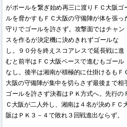
がボールを繋ぎ始め再三に渡りＦＣ大阪ゴ
ルを脅かすもＦＣ大阪の守備陣が体を張っ
守りでゴールを許さず。攻撃面ではチャン
スを作るが決定機に決めきれずゴールな
し。９０分を終えスコアレスで延長戦に進
むと前半はＦＣ大阪ペースで進むもゴール
なし。後半は湘南が積極的に仕掛けるもＦ
大阪の守備陣が集中を切らさず最後まで相
ゴールを許さず決着はＰＫ方式へ。先行の
Ｃ大阪が二人外し、湘南は４名が決めＦＣ
阪はＰＫ３－４で敗れ３回戦進出ならず。