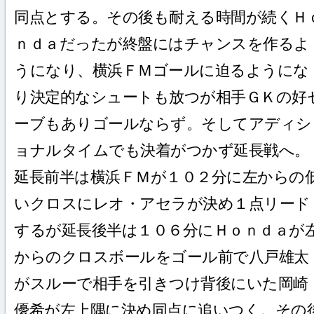
同点とする。その後も耐える時間が続くＨ
ｎｄａだったが終盤にはチャンスを作るよ
うになり、横浜ＦＭゴールに迫るようにな
り決定的なシュートも放つが相手ＧＫの好
ーブもありゴールならず。そしてアディシ
ョナルタイムでも決着がつかず延長戦へ。
延長前半は横浜ＦＭが１０２分に左からの
いクロスにレオ・アセラが決め１点リード
するが延長後半は１０６分にＨｏｎｄａが
からのクロスボールをゴール前で八戸雄太
がスルーで相手を引きつけ背後にいた岡崎
優希が左上隅に決め同点に追いつく。その