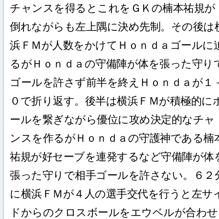
チャンスを得るとこれをＧＫの楠本祐規が
倒れながらも左上隅に決め先制。その後は
浜ＦＭが人数をかけてＨｏｎｄａゴールに
るがＨｏｎｄａの守備陣が体を張った守り
ゴールを許さず前半を終えＨｏｎｄａが１
０で折り返す。後半は横浜ＦＭが積極的に
ールを繋ぎながら優位に攻め決定的なチャ
ンスを作るがＨｏｎｄａの守護神である楠
祐規が好セーブを連発するなど守備陣が体
張った守りで相手ゴールを許さない。６２
に横浜ＦＭが４人の選手交代を行うと左サ
ドからのクロスボールをエウベルが合わせ