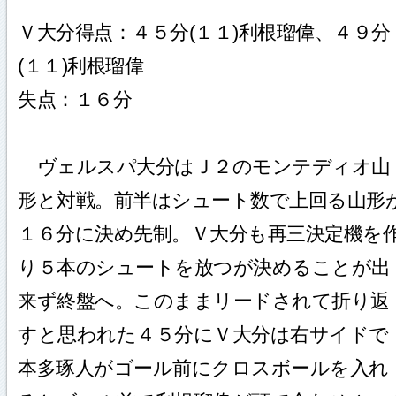
Ｖ大分得点：４５分(１１)利根瑠偉、４９分
(１１)利根瑠偉
失点：１６分
ヴェルスパ大分はＪ２のモンテディオ山
形と対戦。前半はシュート数で上回る山形
１６分に決め先制。Ｖ大分も再三決定機を
り５本のシュートを放つが決めることが出
来ず終盤へ。このままリードされて折り返
すと思われた４５分にＶ大分は右サイドで
本多琢人がゴール前にクロスボールを入れ