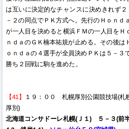
は互いに決定的なチャンスに決めきれず２
－２の同点でＰＫ方式へ。先行のＨｏｎｄ
が一人目を決めると横浜ＦＭの一人目をＨ
ｎｄａのＧＫ楠本祐規が止める。その後は
ｏｎｄａの４選手が全員決めＰＫは５－３
勝ち２回戦に駒を進めた。
【41】
１９：００ 札幌厚別公園競技場(札
厚別)
北海道コンサドーレ札幌(Ｊ１) ５－３(前