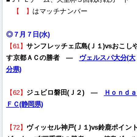
【 】
はマッチナンバー
◎７月７日(水)
【61】
サンフレッチェ広島(Ｊ１)vsおこし
す京都ＡＣの勝者 ―
ヴェルスパ大分(大
分県)
【62】
ジュビロ磐田(Ｊ２) ―
Ｈｏｎｄａ
ＦＣ(静岡県)
【72】
ヴィッセル神戸(Ｊ１)vs鈴鹿ポイン