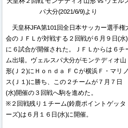
天皇杯２回戦 モンテディオ山形 vs ヴェル
パ大分(2021/6/9)より
天皇杯JFA第101回全日本サッカー選手権
会のＪＦＬが対戦する２回戦が６月９日(水)
に６試合が開催された。ＪＦＬからは６チ
ム出場。ヴェルスパ大分がモンテディオ山
形(Ｊ２)にＨｏｎｄａ ＦＣが横浜Ｆ・マリ
ス(Ｊ１)に勝ち、この２チームが７月７日
(水)開催の３回戦へ駒を進めた。
※２回戦残り１チーム(鈴鹿ポイントゲッタ
ーズ)は６月１６日(水)に開催。