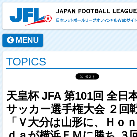
MENU
TOPICS
天皇杯 JFA 第101回 全日
サッカー選手権大会 ２回
「Ｖ大分は山形に、Ｈｏｎ
ｄａが横浜ＦＭに勝ち ３