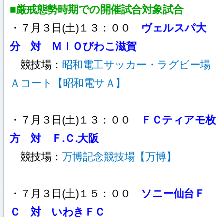
■厳戒態勢時期での開催試合対象試合
・７月３日(土)１３：００
ヴェルスパ大
分 対 ＭＩＯびわこ滋賀
競技場：
昭和電工サッカー・ラグビー場
Ａコート【昭和電サＡ】
・７月３日(土)１３：００
ＦＣティアモ枚
方 対 Ｆ.Ｃ.大阪
競技場：
万博記念競技場【万博】
・７月３日(土)１５：００
ソニー仙台Ｆ
Ｃ 対 いわきＦＣ