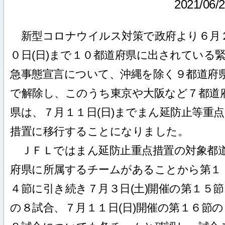
2021/06/
新型コロナウイルス対策で政府より６月
０日(日)まで１０都道府県に出されている
急事態宣言について、沖縄を除く９都道府
で解除し、このうち東京や大阪など７都道
県は、７月１１日(日)までまん延防止等重点
措置に移行することになりました。
ＪＦＬではまん延防止重点措置の対象都
府県に所属するチームがあることから第１
４節に引き続き７月３日(土)開催の第１５節
の８試合、７月１１日(日)開催の第１６節の