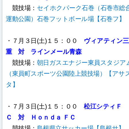
競技場：
セイホクパーク石巻（石巻市総
運動公園）石巻フットボール場【石巻フ】
・７月３日(土)１５：００
ヴィアティン三
重 対 ラインメール青森
競技場：
朝日ガスエナジー東員スタジア
（東員町スポーツ公園陸上競技場）【アサ
タ】
・７月３日(土)１５：００
松江シティＦ
Ｃ 対 Ｈｏｎｄａ ＦＣ
競技場：
島根県立サッカー場【島根サ】