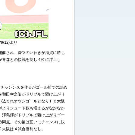
/12)より
開催され、首位のいわきが滋賀に勝ち
が青森との接戦を制し４位に浮上し
なチャンンスを作るがゴール前での詰め
を和田幸之佑がドリブルで駆け上がり
い込まれオウンゴールとなりＦＣ大阪
半よりシュート数も増えるがなかなか
、澤島輝がドリブルで駆け上がりゴー
め同点。その後は互いにチャンスに決
Ｃ大阪は４試合勝利なし。