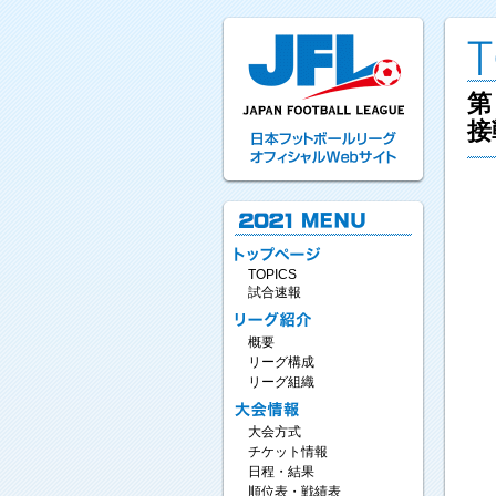
第
接
TOPICS
試合速報
概要
リーグ構成
リーグ組織
大会方式
チケット情報
日程・結果
順位表・戦績表