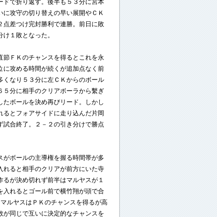
ードで折り返す。後半も５３分に宮本
いに攻守の切り替えの早い展開やＣＫ
２点差つけ完封勝利で連勝。前日に敗
分け１敗となった。
直節ＦＫのチャンスを得るとこれを永
位に攻める時間が続くが追加点なく前
多くなり５３分に左ＣＫからのボール
６５分に相手のクリアボーラから繫ぎ
したボールを決め再びリード。しかし
れるとフォアサイドに走り込んだ片岡
ず試合終了。２－２の引き分けで勝点
スがボールの主導権を握る時間帯が多
入れると相手のクリアが前方にいた寺
作るが決め切れず前半はマルヤスが１
を入れるとゴール前で横竹翔が頭で合
にマルヤスはＰＫのチャンスを得るが高
数が同じで互いに決定的なチャンスを