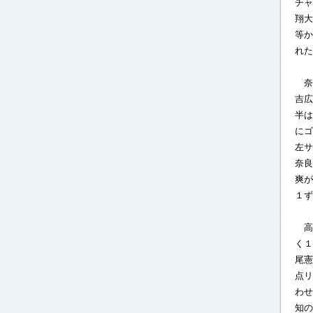
チャ
翔大
等か
れた
奈
吉広
半は
にゴ
左サ
奈良
爽が
１ず
高
く１
尾憲
点リ
わせ
知の