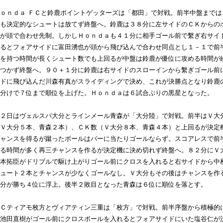
ｏｎｄａ ＦＣと鈴鹿ポイントゲッターズは「都田」で対戦。前半中盤までは
も決定的なシュートは放てず終盤へ。鈴鹿は３８分に左サイドのＣＫからの
が頭で合わせ先制。しかしＨｏｎｄａも４１分に相手ゴール前で繫ぎ右サイ
るとフォアサイドに富田湧也が頭から飛び込んで合わせ同点とし１－１で前
を持つ時間が長くシュート数でも上回るが中盤は鈴鹿が優位に攻める時間が
つかず終盤へ。９０＋１分に鈴鹿は右サイドのスローインから繫ぎゴール前
ドに飛び込んだ川森有真がスライディングで決め、これが決勝点となり鈴鹿
分けで７位まで順位を上げた。Ｈｏｎｄａは６試合ぶりの黒星となった。
２日はヴェルスパ大分とラインメール青森が「大分陸」で対戦。前半はＶ大
Ｖ大分５本、青森２本）、ＣＫ数（Ｖ大分８本、青森４本）と上回るが決定
ャンスを得るが蹴ったボールはバーに当たりゴールならず。スコアレスで前
る時間が多く再三チャンスを作るが決定機に決め切れず終盤へ。８２分にＶ
本拓臣がドリブルで駆け上がりゴール前にクロスを入れると右サイドから中
ュート２本とチャンスが少なくゴールなし。Ｖ大分もその後はチャンスを作
分が勝ち４位に浮上。後半２敗目となった青森は６位に順位を落とす。
Ｃティアモ枚方とヴィアティン三重は「枚方」で対戦。前半序盤から積極的
池田直樹がゴール前にクロスボールを入れるとフォアサイドにいた塩谷仁が