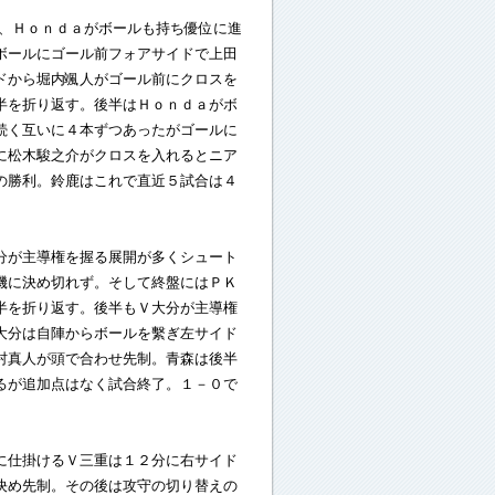
、Ｈｏｎｄａがボールも持ち優位に進
ボールにゴール前フォアサイドで上田
ドから堀内颯人がゴール前にクロスを
半を折り返す。後半はＨｏｎｄａがボ
続く互いに４本ずつあったがゴールに
に松木駿之介がクロスを入れるとニア
の勝利。鈴鹿はこれで直近５試合は４
分が主導権を握る展開が多くシュート
機に決め切れず。そして終盤にはＰＫ
半を折り返す。後半もＶ大分が主導権
大分は自陣からボールを繫ぎ左サイド
村真人が頭で合わせ先制。青森は後半
るが追加点はなく試合終了。１－０で
に仕掛けるＶ三重は１２分に右サイド
決め先制。その後は攻守の切り替えの