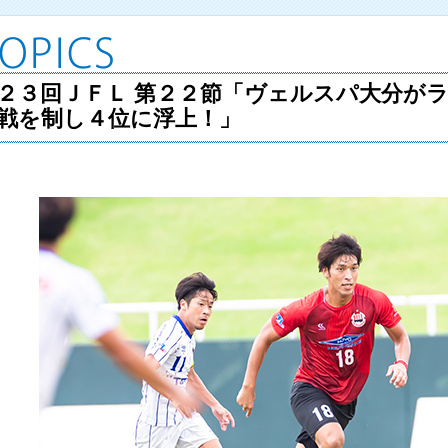
２３回ＪＦＬ 第２２節「ヴェルスパ大分が
戦を制し４位に浮上！」