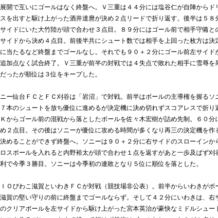
展開で互いにゴールはなく終盤へ。Ｖ三重は４４分には塩谷仁が自陣からド
スを出すと駆け上がった酒井達麿が決め２点リードで折り返す。後半は５８
サイドにいた大竹陸が頭で合わせ３点目。８９分にはゴール前で相手守備と
サイドから決め４点目。前後半共にシュート数では相手を上回った枚方は決
に当たるなど終盤までゴールなし。それでも９０＋２分にゴール前左サイド
追加点なく試合終了。Ｖ三重が前半の対戦では４失点で敗れた相手に雪辱を
だったが順位は３位をキープした。
ニー仙台ＦＣとＦＣ刈谷は「岩沼」で対戦。前半はボールの主導権を握るソ
７本のシュートを放ち優位に進めるが決定機に決め切れずスコアレスで折り
Ｋからゴール前の混戦から落としたボールを佐々木宏樹が詰め先制。６０分
め２点目。その後はソニーが優位に攻める時間が多くなり再三の決定機を作
決めることができず終盤へ。ソニーは９０＋２分に右サイドのスローインか
ロスボールを入れると内野裕太が頭で合わせ１点を返すがあと一歩及ばず刈
利で今季３勝目。ソニーは今季初の連敗となり５位に順位を落とした。
ＩＯびわこ滋賀といわきＦＣが対戦（競技場非公表）。前半からいわきがボ
滋賀の堅い守りの前に終盤までゴールならず。そして４２分にいわきは、右
のクリアボールを左サイドから駆け上がった宮本英治が豪快なミドルシュー