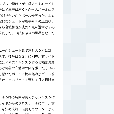
リブルで駆け上がり前方やや右サイド
分にＶ三重は左ＣＫからのボールにフ
の競り合いからボールを奪った井上丈
定的なシュートが相手ＧＫの正面やポ
から宮城和也が決め１点を返すがその
果たした。３試合ぶりの黒星となった
ニーがシュート数で刈谷の０本に対
返す。後半は５２分に刈谷が右サイド
にはＰＫのチャンスを得ると福家勇輝
るが刈谷の守備陣の体を張った守りの
ら繫いだボールに松本拓海がゴール前
谷が１点のリードを守り７月３日以来
ールを持つ時間が長くチャンンスを作
サイドからのクロスボールにゴール前
トを決め先制。滋賀もカウンターから