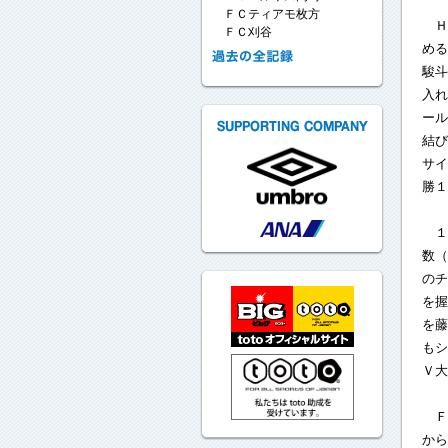
ＦＣティアモ枚方
Ｈ
ＦＣ刈谷
める
駿斗
入れ
ール
結び
サイ
勝１
１
数（
のチ
を握
を藤
もシ
Ｖ大
Ｆ
から