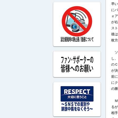
早い
にパ
ォア
が右
スト
後は
枚方
ソ
し、
のＣ
が決
前に
にク
の勝
Ｍ
るが
相手