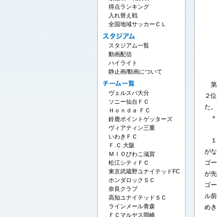
得点ランキング
入れ替え戦
全国地域サッカーＣＬ
スタジアム一覧
動画配信
ハイライト
静止画/動画について
第
ヴェルスパ大分
２位
ソニー仙台ＦＣ
た。
Ｈｏｎｄａ ＦＣ
＊
鈴鹿ポイントゲッターズ
ヴィアティン三重
いわきＦＣ
１１
Ｆ.Ｃ.大阪
がな
ＭＩＯびわこ滋賀
ゴー
松江シティＦＣ
東京武蔵野ユナイテッドFC
が先
ホンダロックＳＣ
ゴー
奈良クラブ
ル前
高知ユナイテッドＳＣ
めき
ラインメール青森
ＦＣマルヤス岡崎