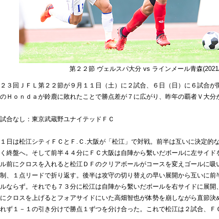
第２２節 ヴェルスパ大分 vs ラインメール青森(2021/9
２３回ＪＦＬ第２２節が９月１１日（土）に２試合、６日（日）に６試合が
のＨｏｎｄａが鈴鹿に敗れたことで勝点差が７に広がり、昨年の覇者Ｖ大分
試合なし：東京武蔵野ユナイテッドＦＣ
日は松江シティＦＣとＦ.Ｃ.大阪が「松江」で対戦。前半は互いに決定的
く終盤へ。そして前半４４分にＦＣ大阪は自陣から繫いだボールに左サイド
ル前にクロスを入れると松江ＤＦのクリアボールがコースを変えゴールに吸
制、１点リードで折り返す。後半は攻守の切り替えの早い展開から互いに前
ルならず。それでも７３分に松江は自陣から繫いだボールを右サイドに展開
にクロスを上げるとフォアサイドにいた高畑智也が体勢を崩しながら直節決
れず１－１の引き分けで勝点１ずつを分け合った。これで松江は２試合、Ｆ