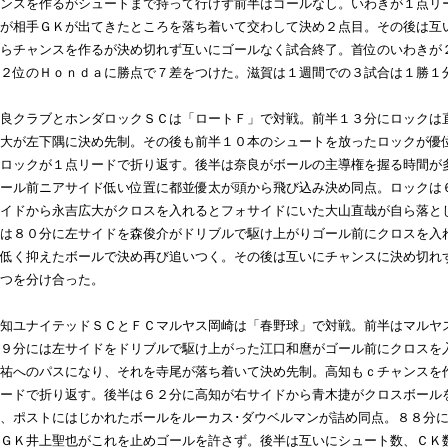
ンスを作るがシュートまで持って行けず前半はゴールなし。いわきが１点リ
が相手ＧＫが出てきたところを落ち着いて交わして決め２点目。その後は互
らチャンスを作るが決め切れず互いにゴールなく試合終了。首位のいわきが
２位のＨｏｎｄａに勝点で７差をつけた。滋賀は１週間での３試合は１勝１
良クラブとホンダロックＳＣは「ロートＦ」で対戦。前半１３分にロックは
大が左下隅に決め先制。その後も前半１０本のシュートを放ったロックが優
ロックが１点リードで折り返す。後半は奈良がボールの主導権を握る時間が
ール前ニアサイド低い位置に都並優太が頭から飛び込み決め同点。ロックは
イドから永吉広大がクロスを入れるとフォサイドにいた大山直哉が自ら落と
は８０分に左サイドを森俊介がドリブルで駆け上がりゴール前にクロスを入
低く抑えたボールで決め再び追いつく。その後は互いにチャンスに決め切れ
つを分け合った。
知ユナイテッドＳＣとＦＣマルヤス岡崎は「春野球」で対戦。前半はマルヤ
９分には左サイドをドリブルで駆け上がった江口和麿がゴール前にクロスを
祐へのパスになり、それを寺尾が落ち着いて決め先制。高知もｃチャンスを
ードで折り返す。後半は６２分に高知が右サイドから青木捷がクロスボール
、ポストにはじかれたボールをルーカス･ダウベルマンが詰め同点。８８分
ＧＫ井上聖也がこれを止めゴールを許さず。後半は互いにシュート数、ＣＫ