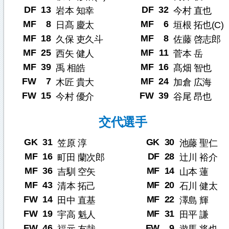
DF
13
DF
32
岩本 知幸
今村 直也
MF
8
MF
6
日髙 慶太
垣根 拓也(C)
MF
18
MF
8
久保 吏久斗
佐藤 啓志郎
MF
25
MF
11
西矢 健人
菅本 岳
MF
39
MF
16
禹 相皓
髙畑 智也
FW
7
MF
24
木匠 貴大
加倉 広海
FW
15
FW
39
今村 優介
谷尾 昂也
交代選手
GK
31
GK
30
笠原 淳
池藤 聖仁
MF
16
DF
28
町田 蘭次郎
辻川 裕介
MF
36
MF
14
吉馴 空矢
山本 蓮
MF
43
MF
20
清本 拓己
石川 健太
FW
14
MF
22
田中 直基
澤島 輝
FW
19
MF
31
宇高 魁人
田平 謙
FW
46
FW
9