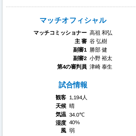
マッチオフィシャル
マッチコミッショナー
高祖 和弘
主 審
谷 弘樹
副審1
勝部 健
副審2
小野 裕太
第4の審判員
津崎 泰生
試合情報
観客
1,194人
天候
晴
気温
34.0℃
40%
湿度
風
弱