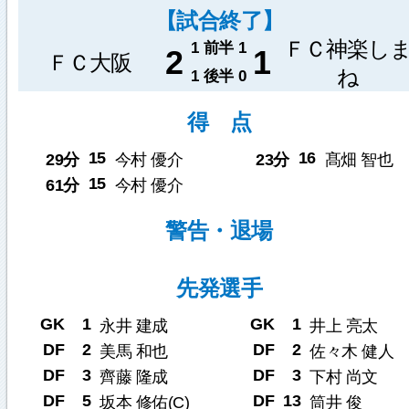
【試合終了】
ＦＣ神楽し
1
前半
1
2
1
ＦＣ大阪
ね
1
後半
0
得 点
15
16
29分
今村 優介
23分
髙畑 智也
15
61分
今村 優介
警告・退場
先発選手
GK
1
GK
1
永井 建成
井上 亮太
DF
2
DF
2
美馬 和也
佐々木 健人
DF
3
DF
3
齊藤 隆成
下村 尚文
DF
5
DF
13
坂本 修佑(C)
筒井 俊