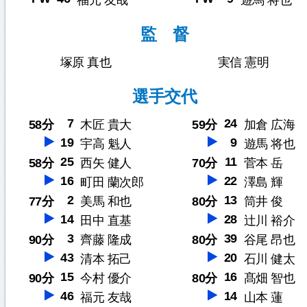
福元 友哉
遊馬 将也
監 督
塚原 真也
実信 憲明
選手交代
7
24
58分
木匠 貴大
59分
加倉 広海
19
9
宇高 魁人
遊馬 将也
25
11
58分
西矢 健人
70分
菅本 岳
16
22
町田 蘭次郎
澤島 輝
2
13
77分
美馬 和也
80分
筒井 俊
14
28
田中 直基
辻川 裕介
3
39
90分
齊藤 隆成
80分
谷尾 昂也
43
20
清本 拓己
石川 健太
15
16
90分
今村 優介
80分
髙畑 智也
46
14
福元 友哉
山本 蓮