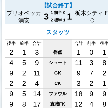
【試合終了】
ブリオベッカ
栃木シティ
1
前半
0
3
1
浦安
Ｃ
2
後半
1
スタッツ
後半
前半
合計
合計
前半
後
2
1
3
1
0
1
得点
4
5
9
11
3
8
シュート
9
2
11
9
7
2
GK
2
2
4
3
2
1
CK
9
5
14
18
9
9
ファウル
9
8
17
12
4
8
直接FK