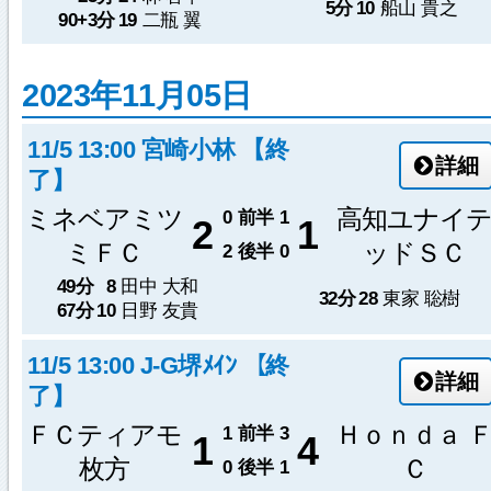
5分
10
船山 貴之
90+3分
19
二瓶 翼
2023年11月05日
11/5 13:00 宮崎小林 【終
詳細
了】
ミネベアミツ
高知ユナイ
0
前半
1
2
1
ミＦＣ
ッドＳＣ
2
後半
0
49分
8
田中 大和
32分
28
東家 聡樹
67分
10
日野 友貴
11/5 13:00 J-G堺ﾒｲﾝ 【終
詳細
了】
ＦＣティアモ
Ｈｏｎｄａ 
1
前半
3
1
4
枚方
Ｃ
0
後半
1