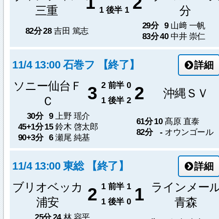
1
2
三重
分
1
後半
1
29分
9
山﨑 一帆
82分
28
吉田 篤志
83分
40
中井 崇仁
11/4 13:00 石巻フ 【終了】
詳細
ソニー仙台Ｆ
2
前半
0
3
2
沖縄ＳＶ
Ｃ
1
後半
2
30分
9
上野 瑶介
61分
10
髙原 直泰
45+1分
15
鈴木 啓太郎
82分
-
オウンゴール
90+3分
6
瀬尾 純基
11/4 13:00 東総 【終了】
詳細
ブリオベッカ
ラインメー
1
前半
1
2
1
浦安
青森
1
後半
0
25分
24
林 容平