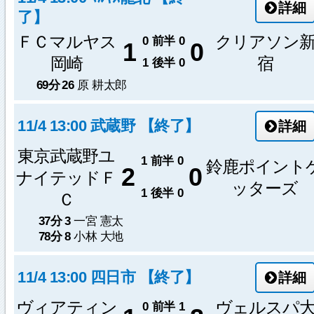
詳細
了】
ＦＣマルヤス
クリアソン
0
前半
0
1
0
岡崎
宿
1
後半
0
69分
26
原 耕太郎
11/4 13:00 武蔵野 【終了】
詳細
東京武蔵野ユ
1
前半
0
鈴鹿ポイント
2
0
ナイテッドＦ
ッターズ
1
後半
0
Ｃ
37分
3
一宮 憲太
78分
8
小林 大地
11/4 13:00 四日市 【終了】
詳細
ヴィアティン
ヴェルスパ
0
前半
1