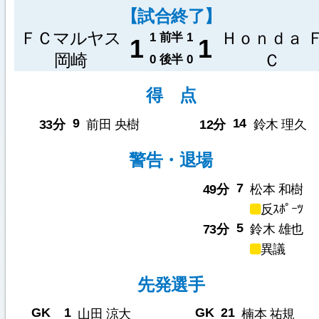
【試合終了】
ＦＣマルヤス
Ｈｏｎｄａ 
1
前半
1
1
1
岡崎
Ｃ
0
後半
0
得 点
9
14
33分
前田 央樹
12分
鈴木 理久
警告・退場
7
49分
松本 和樹
反ｽﾎﾟｰﾂ
5
73分
鈴木 雄也
異議
先発選手
GK
1
GK
21
山田 涼大
楠本 祐規