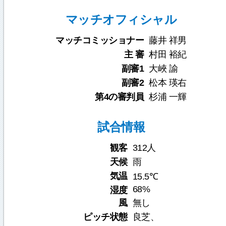
マッチオフィシャル
マッチコミッショナー
藤井 祥男
主 審
村田 裕紀
副審1
大峽 諭
副審2
松本 瑛右
第4の審判員
杉浦 一輝
試合情報
観客
312人
天候
雨
気温
15.5℃
68%
湿度
風
無し
ピッチ状態
良芝、