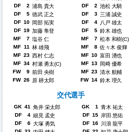
DF
2
DF
2
浦島 貴大
池松 大騎
DF
5
DF
3
徳武 正之
三浦 誠史
DF
10
DF
4
岡部 拓実
八戸 雄太
DF
19
DF
5
加藤 隼登
鈴木 雄也
MF
7
MF
7
塩谷 仁
松本 和樹(C)
MF
11
MF
8
林 雄飛
佐々木 俊輝
MF
23
MF
10
西村 仁志
富田 湧也
MF
34
MF
13
村瀬 勇太(C)
岡﨑 優希
FW
9
MF
23
前田 央樹
清水 航輔
FW
26
FW
14
原 耕太郎
鈴木 理久
交代選手
GK
41
GK
1
角井 栄太郎
青木 祐太
DF
4
DF
15
細見 孟史
岸田 悠佑
DF
6
DF
16
大塚 勇気
川浪 龍平
DF
33
DF
22