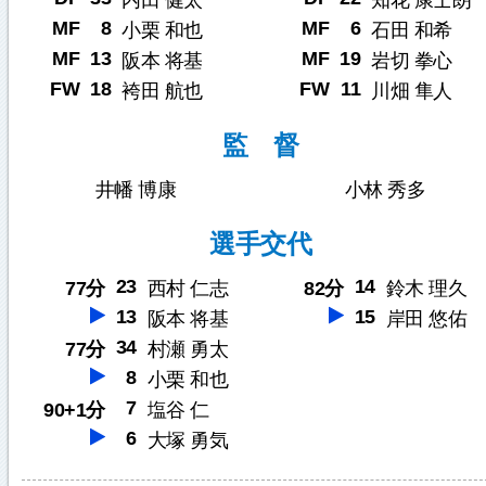
内田 健太
知花 康士朗
MF
8
MF
6
小栗 和也
石田 和希
MF
13
MF
19
阪本 将基
岩切 拳心
FW
18
FW
11
袴田 航也
川畑 隼人
監 督
井幡 博康
小林 秀多
選手交代
23
14
77分
西村 仁志
82分
鈴木 理久
13
15
阪本 将基
岸田 悠佑
34
77分
村瀬 勇太
8
小栗 和也
7
90+1分
塩谷 仁
6
大塚 勇気