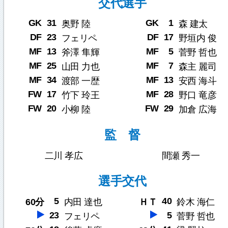
交代選手
GK
31
GK
1
奥野 陸
森 建太
DF
23
DF
17
フェリペ
野垣内 俊
MF
13
MF
5
斧澤 隼輝
菅野 哲也
MF
25
MF
7
山田 力也
森主 麗司
MF
34
MF
13
渡部 一歴
安西 海斗
FW
17
MF
28
竹下 玲王
野口 竜彦
FW
20
FW
29
小柳 陸
加倉 広海
監 督
二川 孝広
間瀬 秀一
選手交代
5
40
60分
内田 達也
ＨＴ
鈴木 海仁
23
5
フェリペ
菅野 哲也