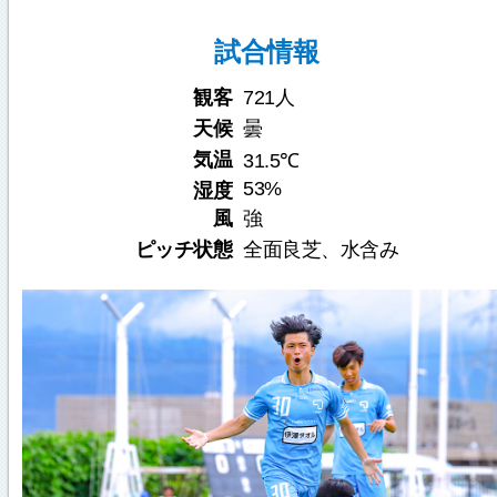
試合情報
観客
721人
天候
曇
気温
31.5℃
53%
湿度
風
強
ピッチ状態
全面良芝、水含み