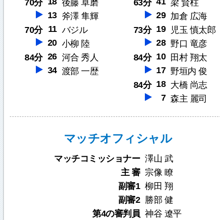
18
41
70分
後藤 卓磨
63分
梁 賢柱
13
29
斧澤 隼輝
加倉 広海
11
19
70分
バジル
73分
児玉 慎太郎
20
28
小柳 陸
野口 竜彦
26
10
84分
河合 秀人
84分
田村 翔太
34
17
渡部 一歴
野垣内 俊
18
84分
大橋 尚志
7
森主 麗司
マッチオフィシャル
マッチコミッショナー
澤山 武
主 審
宗像 瞭
副審1
柳田 翔
副審2
勝部 健
第4の審判員
神谷 遼平