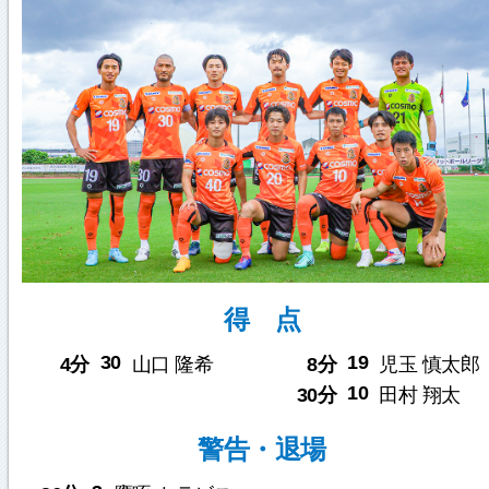
得 点
30
19
4分
山口 隆希
8分
児玉 慎太郎
10
30分
田村 翔太
警告・退場