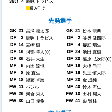
3
36分
鷹啄 トラビス
反ｽﾎﾟｰﾂ
先発選手
GK
21
GK
21
冨澤 凜太郎
松本 龍典
DF
3
DF
2
鷹啄 トラビス
谷奥 健四郎
DF
14
DF
4
宮崎 樹
饗庭 瑞生
DF
16
DF
24
阿部 隼人(C)
池田 直樹
DF
36
DF
30
石井 大生
篠原 弘次郎(C)
MF
5
MF
18
内田 達也
大橋 尚志
MF
8
MF
19
原 直生
児玉 慎太郎
MF
18
MF
20
後藤 卓磨
金 成純
FW
11
MF
40
バジル
鈴木 海仁
FW
26
FW
10
河合 秀人
田村 翔太
FW
30
FW
41
山口 隆希
梁 賢柱