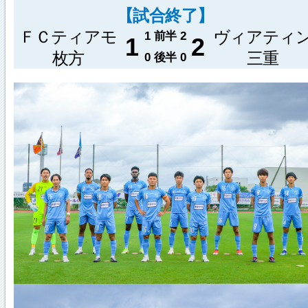
【試合終了】
ＦＣティアモ
ヴィアティ
1
前半
2
1
2
枚方
三重
0
後半
0