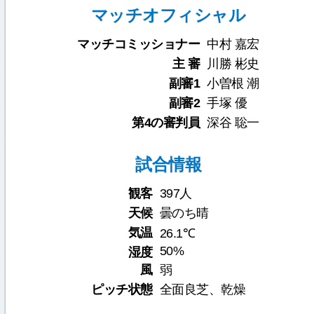
マッチオフィシャル
マッチコミッショナー
中村 嘉宏
主 審
川勝 彬史
副審1
小曽根 潮
副審2
手塚 優
第4の審判員
深谷 聡一
試合情報
観客
397人
天候
曇のち晴
気温
26.1℃
50%
湿度
風
弱
ピッチ状態
全面良芝、乾燥