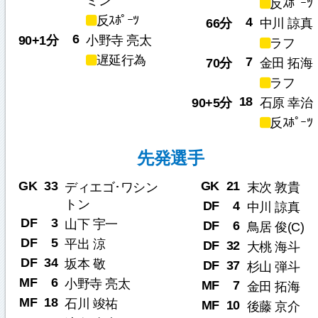
ミン
反ｽﾎﾟｰﾂ
反ｽﾎﾟｰﾂ
4
66分
中川 諒真
6
90+1分
小野寺 亮太
ラフ
遅延行為
7
70分
金田 拓海
ラフ
18
90+5分
石原 幸治
反ｽﾎﾟｰﾂ
先発選手
GK
33
GK
21
ディエゴ･ワシン
末次 敦貴
トン
DF
4
中川 諒真
DF
3
山下 宇一
DF
6
鳥居 俊(C)
DF
5
平出 涼
DF
32
大桃 海斗
DF
34
坂本 敬
DF
37
杉山 弾斗
MF
6
小野寺 亮太
MF
7
金田 拓海
MF
18
石川 竣祐
MF
10
後藤 京介