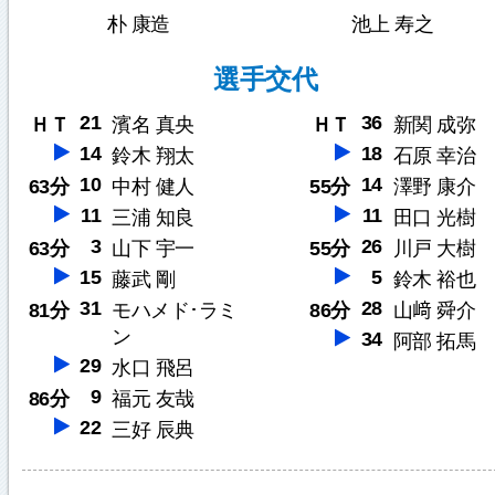
朴 康造
池上 寿之
選手交代
21
36
ＨＴ
濱名 真央
ＨＴ
新関 成弥
14
18
鈴木 翔太
石原 幸治
10
14
63分
中村 健人
55分
澤野 康介
11
11
三浦 知良
田口 光樹
3
26
63分
山下 宇一
55分
川戸 大樹
15
5
藤武 剛
鈴木 裕也
31
28
81分
モハメド･ラミ
86分
山﨑 舜介
ン
34
阿部 拓馬
29
水口 飛呂
9
86分
福元 友哉
22
三好 辰典