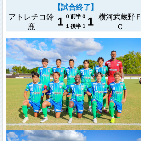
【試合終了】
アトレチコ鈴
横河武蔵野
0
前半
0
1
1
鹿
Ｃ
1
後半
1