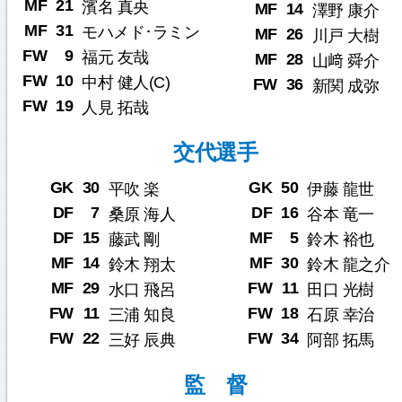
MF
21
濱名 真央
MF
14
澤野 康介
MF
31
モハメド･ラミン
MF
26
川戸 大樹
FW
9
福元 友哉
MF
28
山﨑 舜介
FW
10
中村 健人(C)
FW
36
新関 成弥
FW
19
人見 拓哉
交代選手
GK
30
GK
50
平吹 楽
伊藤 龍世
DF
7
DF
16
桑原 海人
谷本 竜一
DF
15
MF
5
藤武 剛
鈴木 裕也
MF
14
MF
30
鈴木 翔太
鈴木 龍之介
MF
29
FW
11
水口 飛呂
田口 光樹
FW
11
FW
18
三浦 知良
石原 幸治
FW
22
FW
34
三好 辰典
阿部 拓馬
監 督