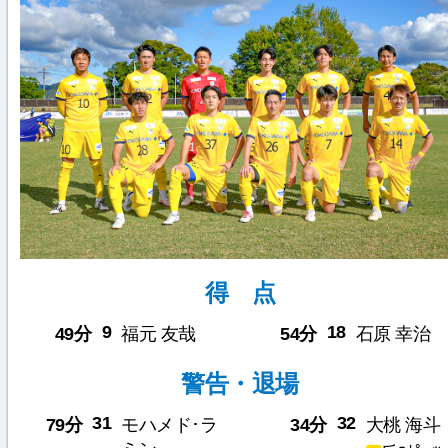
得 点
9
18
49分
福元 友哉
54分
石原 幸治
警告・退場
31
32
79分
モハメド･ラ
34分
大桃 海斗