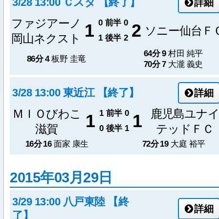
3/28 13:00 Ｃスタ 【終了】
詳細
ファジアーノ
0
前半
0
1
2
ソニー仙台Ｆ
岡山ネクスト
1
後半
2
64分
9
村田 純平
86分
4
板野 圭竜
70分
7
大瀧 義史
3/28 13:00 東近江 【終了】
詳細
ＭＩＯびわこ
鹿児島ユナ
1
前半
0
1
1
滋賀
テッドＦＣ
0
後半
1
16分
16
面家 康生
72分
19
大庭 裕平
2015年03月29日
3/29 13:00 八戸東陸 【終
詳細
了】