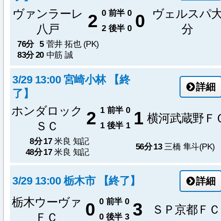
ヴァンラーレ
ヴェルスパ
0
前半
0
2
0
八戸
分
2
後半
0
76分
5
菅井 拓也 (PK)
83分
20
中筋 誠
3/29 13:00 宮崎小林 【終
詳細
了】
ホンダロック
1
前半
0
2
1
横河武蔵野Ｆ
ＳＣ
1
後半
1
8分
17
米良 知記
56分
13
三橋 隼斗(PK)
48分
17
米良 知記
3/29 13:00 栃木市 【終了】
詳細
栃木ウーヴァ
0
前半
0
0
3
ＳＰ京都ＦＣ
ＦＣ
0
後半
3