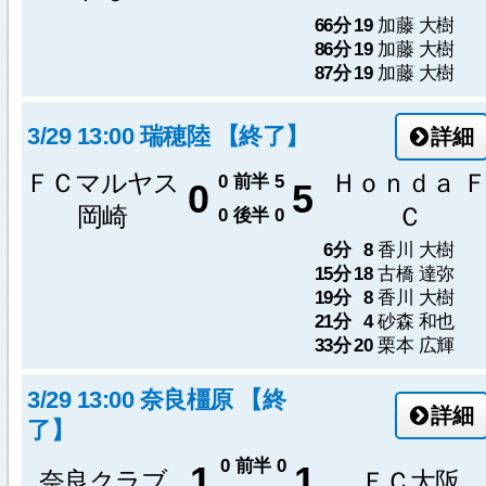
66分
19
加藤 大樹
86分
19
加藤 大樹
87分
19
加藤 大樹
3/29 13:00 瑞穂陸 【終了】
詳細
ＦＣマルヤス
Ｈｏｎｄａ 
0
前半
5
0
5
岡崎
Ｃ
0
後半
0
6分
8
香川 大樹
15分
18
古橋 達弥
19分
8
香川 大樹
21分
4
砂森 和也
33分
20
栗本 広輝
3/29 13:00 奈良橿原 【終
詳細
了】
0
前半
0
1
1
奈良クラブ
ＦＣ大阪