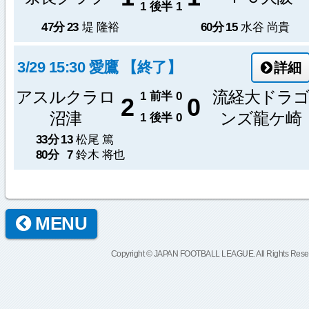
1
後半
1
47分
23
堤 隆裕
60分
15
水谷 尚貴
3/29 15:30 愛鷹 【終了】
詳細
アスルクラロ
流経大ドラ
1
前半
0
2
0
沼津
ンズ龍ケ崎
1
後半
0
33分
13
松尾 篤
80分
7
鈴木 将也
MENU
Copyright © JAPAN FOOTBALL LEAGUE. All Rights Rese