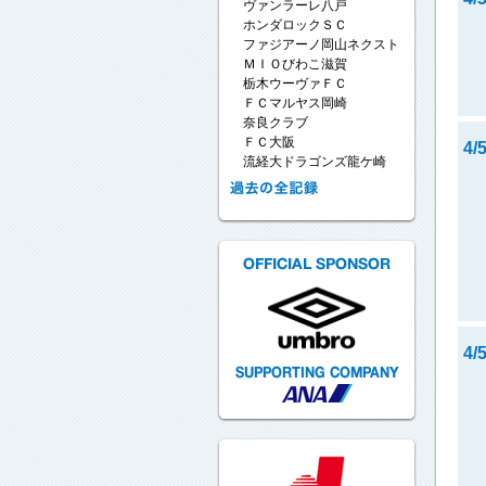
ヴァンラーレ八戸
ホンダロックＳＣ
ファジアーノ岡山ネクスト
ＭＩＯびわこ滋賀
栃木ウーヴァＦＣ
ＦＣマルヤス岡崎
奈良クラブ
ＦＣ大阪
4/
流経大ドラゴンズ龍ケ崎
4/