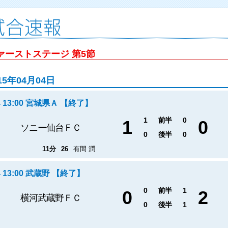
ァーストステージ 第5節
15年04月04日
/4 13:00 宮城県Ａ 【終了】
1
前半
0
1
0
ソニー仙台ＦＣ
0
後半
0
11分
26
有間 潤
4 13:00 武蔵野 【終了】
0
前半
1
0
2
横河武蔵野ＦＣ
0
後半
1