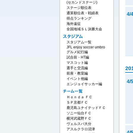
(セカンドステージ)
ステージ順位表
通算順位表・戦績表
4/
得点ランキング
海外遠征
全国地域ＳＬ決勝大会
スタジアム一覧
JFL enjoy soccer umbro
グルメ紀行編
試合前・HT編
マスコット編
20
選手と交流編
前座・教室編
イベント他編
4/
エンジョイサッカー編
Ｈｏｎｄａ ＦＣ
ＳＰ京都ＦＣ
鹿児島ユナイテッドＦＣ
ソニー仙台ＦＣ
横河武蔵野ＦＣ
ヴェルスパ大分
アスルクラロ沼津
4