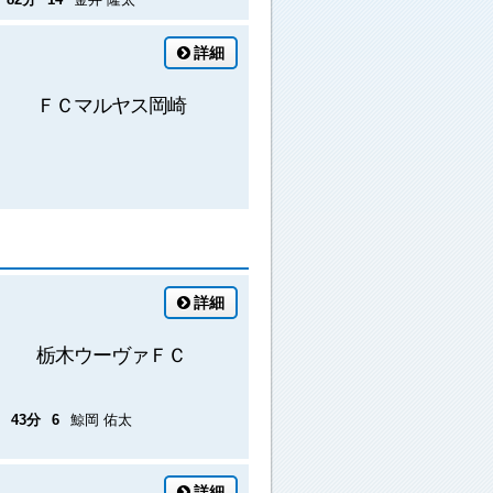
詳細
ＦＣマルヤス岡崎
詳細
栃木ウーヴァＦＣ
43分
6
鯨岡 佑太
詳細