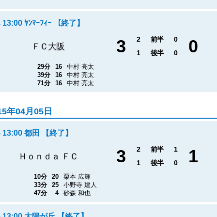
4 13:00 ﾔﾝﾏｰﾌｨｰ 【終了】
2
前半
0
3
0
ＦＣ大阪
1
後半
0
29分
16
中村 亮太
39分
16
中村 亮太
71分
16
中村 亮太
15年04月05日
5 13:00 都田 【終了】
2
前半
1
3
1
Ｈｏｎｄａ ＦＣ
1
後半
0
10分
20
栗本 広輝
33分
25
小野寺 建人
47分
4
砂森 和也
/5 13:00 太陽が丘 【終了】