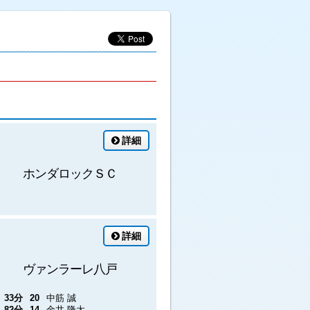
詳細
ホンダロックＳＣ
詳細
ヴァンラーレ八戸
33分
20
中筋 誠
82分
14
金井 隆太