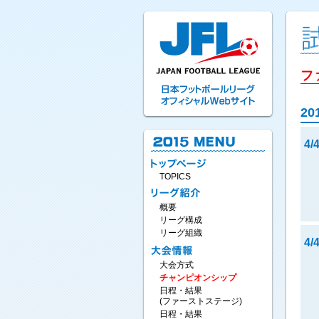
フ
20
4
TOPICS
概要
リーグ構成
リーグ組織
4/
大会方式
チャンピオンシップ
日程・結果
(ファーストステージ)
日程・結果