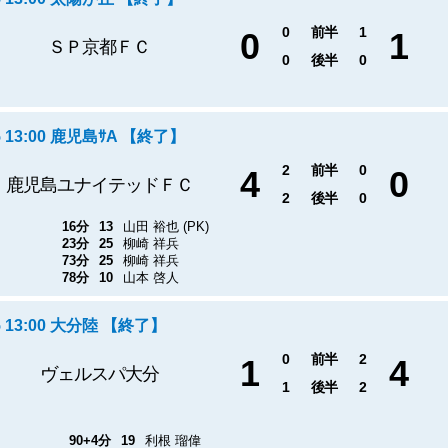
0
前半
1
0
1
ＳＰ京都ＦＣ
0
後半
0
5 13:00 鹿児島ｻA 【終了】
2
前半
0
4
0
鹿児島ユナイテッドＦＣ
2
後半
0
16分
13
山田 裕也 (PK)
23分
25
柳崎 祥兵
73分
25
柳崎 祥兵
78分
10
山本 啓人
5 13:00 大分陸 【終了】
0
前半
2
1
4
ヴェルスパ大分
1
後半
2
90+4分
19
利根 瑠偉