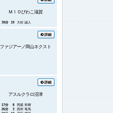
ＭＩＯびわこ滋賀
39分
19
大杉 誠人
詳細
ファジアーノ岡山ネクスト
詳細
アスルクラロ沼津
17分
8
岡庭 和輝
26分
3
西村 竜馬