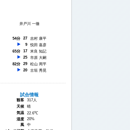
井戸川 一徹
27
54分
吉村 康平
9
悦田 嘉彦
17
65分
米良 知記
25
市原 大嗣
29
82分
松山 周平
20
古垣 秀晃
試合情報
観客
317人
天候
晴
気温
22.6℃
20%
湿度
風
中