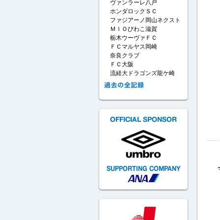
ヴァンラーレ八戸
ホンダロックＳＣ
ファジアーノ岡山ネクスト
ＭＩＯびわこ滋賀
栃木ウーヴァＦＣ
ＦＣマルヤス岡崎
奈良クラブ
ＦＣ大阪
流経大ドラゴンズ龍ケ崎