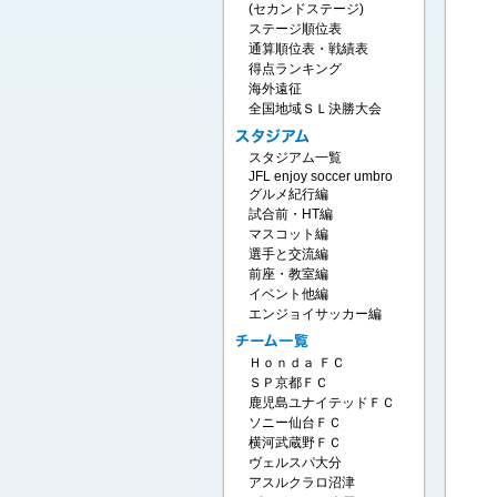
(セカンドステージ)
ステージ順位表
通算順位表・戦績表
得点ランキング
海外遠征
全国地域ＳＬ決勝大会
スタジアム一覧
JFL enjoy soccer umbro
グルメ紀行編
試合前・HT編
マスコット編
選手と交流編
前座・教室編
イベント他編
エンジョイサッカー編
Ｈｏｎｄａ ＦＣ
ＳＰ京都ＦＣ
鹿児島ユナイテッドＦＣ
ソニー仙台ＦＣ
横河武蔵野ＦＣ
ヴェルスパ大分
アスルクラロ沼津