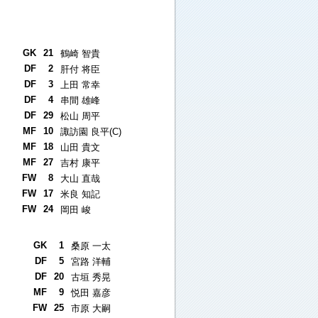
GK
21
鶴崎 智貴
DF
2
肝付 将臣
DF
3
上田 常幸
DF
4
串間 雄峰
DF
29
松山 周平
MF
10
諏訪園 良平(C)
MF
18
山田 貴文
MF
27
吉村 康平
FW
8
大山 直哉
FW
17
米良 知記
FW
24
岡田 峻
GK
1
桑原 一太
DF
5
宮路 洋輔
DF
20
古垣 秀晃
MF
9
悦田 嘉彦
FW
25
市原 大嗣