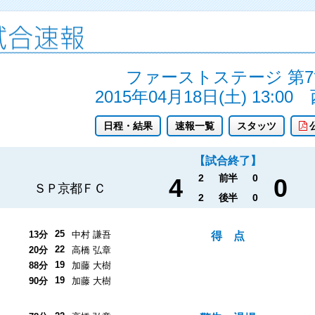
ファーストステージ 第7
2015年04月18日(土) 13:00
日程・結果
速報一覧
スタッツ
【試合終了】
2
前半
0
4
0
ＳＰ京都ＦＣ
2
後半
0
25
13分
中村 謙吾
得 点
22
20分
高橋 弘章
19
88分
加藤 大樹
19
90分
加藤 大樹