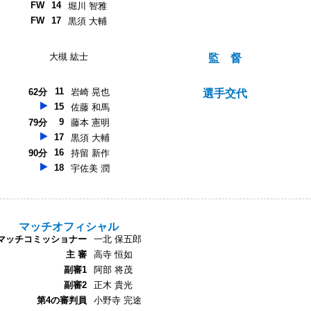
FW
14
堀川 智雅
FW
17
黒須 大輔
大槻 紘士
監 督
11
62分
岩崎 晃也
選手交代
15
佐藤 和馬
9
79分
藤本 憲明
17
黒須 大輔
16
90分
持留 新作
18
宇佐美 潤
マッチオフィシャル
マッチコミッショナー
一北 保五郎
主 審
高寺 恒如
副審1
阿部 将茂
副審2
正木 貴光
第4の審判員
小野寺 完途