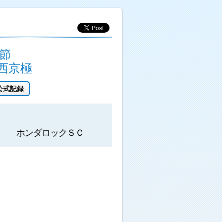
節
西京極
公式記録
ホンダロックＳＣ