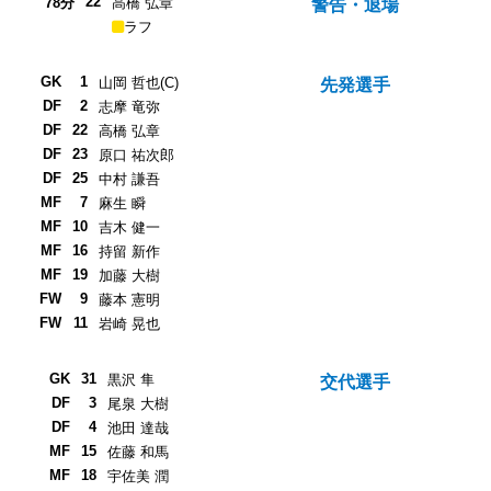
22
78分
高橋 弘章
警告・退場
ラフ
GK
1
山岡 哲也(C)
先発選手
DF
2
志摩 竜弥
DF
22
高橋 弘章
DF
23
原口 祐次郎
DF
25
中村 謙吾
MF
7
麻生 瞬
MF
10
吉木 健一
MF
16
持留 新作
MF
19
加藤 大樹
FW
9
藤本 憲明
FW
11
岩崎 晃也
GK
31
黒沢 隼
交代選手
DF
3
尾泉 大樹
DF
4
池田 達哉
MF
15
佐藤 和馬
MF
18
宇佐美 潤