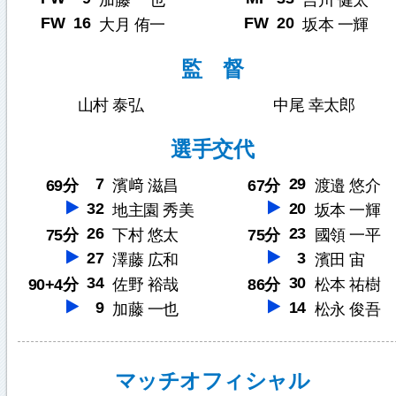
加藤 一也
吉川 健太
FW
16
FW
20
大月 侑一
坂本 一輝
監 督
山村 泰弘
中尾 幸太郎
選手交代
7
29
69分
濱﨑 滋昌
67分
渡邉 悠介
32
20
地主園 秀美
坂本 一輝
26
23
75分
下村 悠太
75分
國領 一平
27
3
澤藤 広和
濱田 宙
34
30
90+4分
佐野 裕哉
86分
松本 祐樹
9
14
加藤 一也
松永 俊吾
マッチオフィシャル