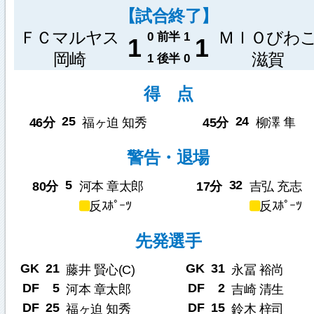
【試合終了】
ＦＣマルヤス
ＭＩＯびわ
0
前半
1
1
1
岡崎
滋賀
1
後半
0
得 点
25
24
46分
福ヶ迫 知秀
45分
柳澤 隼
警告・退場
5
32
80分
河本 章太郎
17分
吉弘 充志
反ｽﾎﾟｰﾂ
反ｽﾎﾟｰﾂ
先発選手
GK
21
GK
31
藤井 賢心(C)
永冨 裕尚
DF
5
DF
2
河本 章太郎
吉崎 清生
DF
25
DF
15
福ヶ迫 知秀
鈴木 梓司