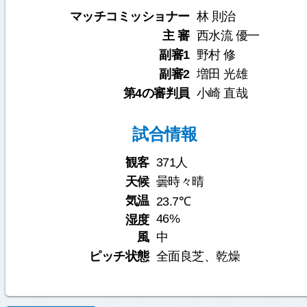
マッチコミッショナー
林 則治
主 審
西水流 優一
副審1
野村 修
副審2
増田 光雄
第4の審判員
小崎 直哉
試合情報
観客
371人
天候
曇時々晴
気温
23.7℃
46%
湿度
風
中
ピッチ状態
全面良芝、乾燥