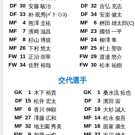
DF
30
DF
32
安藤 駿冶
吉弘 充志
DF
33
DF
34
朴 珉秀(ﾊﾟｸ･ﾐﾝｽ)
安楽 健太
MF
4
MF
6
熊澤 圭祐
桝田 雄太郎(C)
MF
7
MF
23
濱﨑 滋昌
國領 一平
MF
8
MF
24
杉山 博規
柳澤 隼
MF
26
MF
25
下村 悠太
村上 聖弥
FW
11
FW
29
正治 崇寧
渡邉 悠介
FW
34
FW
30
佐野 裕哉
松本 祐樹
交代選手
GK
1
GK
1
木下 裕貴
桑水流 拓也
DF
15
DF
3
松井 宏太
濱田 宙
MF
6
DF
19
香川 伸顕
大杉 誠人
MF
27
MF
14
澤藤 広和
松永 俊吾
MF
32
MF
16
地主園 秀美
面家 康生
FW
9
MF
33