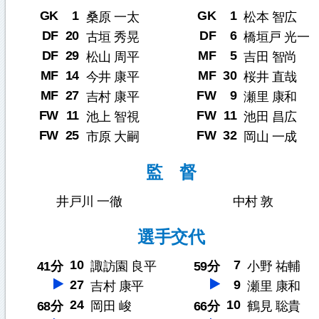
GK
1
GK
1
桑原 一太
松本 智広
DF
20
DF
6
古垣 秀晃
橋垣戸 光一
DF
29
MF
5
松山 周平
吉田 智尚
MF
14
MF
30
今井 康平
桜井 直哉
MF
27
FW
9
吉村 康平
瀬里 康和
FW
11
FW
11
池上 智視
池田 昌広
FW
25
FW
32
市原 大嗣
岡山 一成
監 督
井戸川 一徹
中村 敦
選手交代
10
7
41分
諏訪園 良平
59分
小野 祐輔
27
9
吉村 康平
瀬里 康和
24
10
68分
岡田 峻
66分
鶴見 聡貴