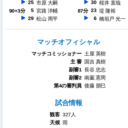
25
30
市原 大嗣
桜井 直哉
5
23
90+3分
宮路 洋輔
87分
堤 隆裕
29
6
松山 周平
橋垣戸 光一
マッチオフィシャル
マッチコミッショナー
土屋 英樹
主 審
国吉 真樹
副審1
長谷 忠志
副審2
南薗 憲周
第4の審判員
後藤 朋巳
試合情報
観客
327人
天候
雨