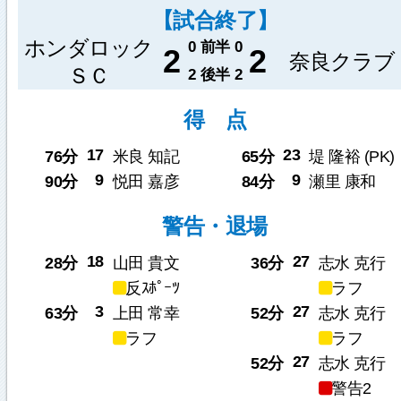
【試合終了】
ホンダロック
0
前半
0
2
2
奈良クラブ
ＳＣ
2
後半
2
得 点
17
23
76分
米良 知記
65分
堤 隆裕 (PK)
9
9
90分
悦田 嘉彦
84分
瀬里 康和
警告・退場
18
27
28分
山田 貴文
36分
志水 克行
反ｽﾎﾟｰﾂ
ラフ
3
27
63分
上田 常幸
52分
志水 克行
ラフ
ラフ
27
52分
志水 克行
警告2