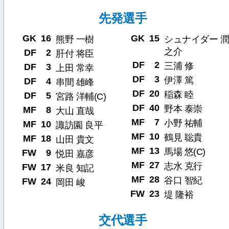
先発選手
GK
16
GK
15
熊野 一樹
シュナイダー 潤
之介
DF
2
肝付 将臣
DF
2
三浦 修
DF
3
上田 常幸
DF
3
伊澤 篤
DF
4
串間 雄峰
DF
20
稲森 睦
DF
5
宮路 洋輔(C)
DF
40
野本 泰崇
MF
8
大山 直哉
MF
7
小野 祐輔
MF
10
諏訪園 良平
MF
10
鶴見 聡貴
MF
18
山田 貴文
MF
13
馬場 悠(C)
FW
9
悦田 嘉彦
MF
27
志水 克行
FW
17
米良 知記
MF
28
谷口 智紀
FW
24
岡田 峻
FW
23
堤 隆裕
交代選手