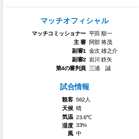
マッチオフィシャル
マッチコミッショナー
平田 順一
主 審
阿部 将茂
副審1
金次 雄之介
副審2
岩川 鉄矢
第4の審判員
三浦 誠
試合情報
観客
562人
天候
晴
気温
23.6℃
33%
湿度
風
中