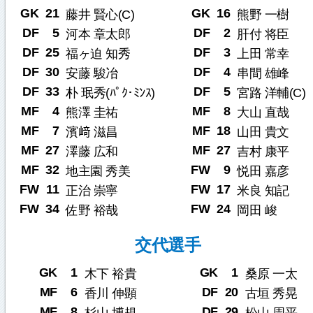
GK
21
GK
16
藤井 賢心(C)
熊野 一樹
DF
5
DF
2
河本 章太郎
肝付 将臣
DF
25
DF
3
福ヶ迫 知秀
上田 常幸
DF
30
DF
4
安藤 駿冶
串間 雄峰
DF
33
DF
5
朴 珉秀(ﾊﾟｸ･ﾐﾝｽ)
宮路 洋輔(C)
MF
4
MF
8
熊澤 圭祐
大山 直哉
MF
7
MF
18
濱﨑 滋昌
山田 貴文
MF
27
MF
27
澤藤 広和
吉村 康平
MF
32
FW
9
地主園 秀美
悦田 嘉彦
FW
11
FW
17
正治 崇寧
米良 知記
FW
34
FW
24
佐野 裕哉
岡田 峻
交代選手
GK
1
GK
1
木下 裕貴
桑原 一太
MF
6
DF
20
香川 伸顕
古垣 秀晃
MF
8
DF
29