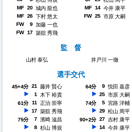
杉山 博規
松山 周平
MF
20
MF
14
城内 龍也
今井 康平
MF
26
FW
25
下村 悠太
市原 大嗣
FW
9
加藤 一也
FW
17
築舘 秀飛
監 督
山村 泰弘
井戸川 一徹
選手交代
21
9
45+4分
藤井 賢心
64分
悦田 嘉彦
1
25
木下 裕貴
市原 大嗣
11
5
61分
正治 崇寧
74分
宮路 洋輔
17
29
築舘 秀飛
松山 周平
7
27
75分
濱﨑 滋昌
90+2分
吉村 康平
8
14
杉山 博規
今井 康平