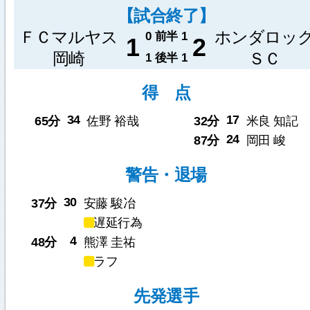
【試合終了】
ＦＣマルヤス
ホンダロッ
0
前半
1
1
2
岡崎
ＳＣ
1
後半
1
得 点
34
17
65分
佐野 裕哉
32分
米良 知記
24
87分
岡田 峻
警告・退場
30
37分
安藤 駿冶
遅延行為
4
48分
熊澤 圭祐
ラフ
先発選手