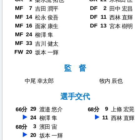
桑水流 拓也
木和田 匡
MF
7
DF
2
吉田 潤平
田中 宏昌
MF
14
DF
11
松永 俊吾
西林 直輝
MF
16
DF
13
面家 康生
宮本 樹明
MF
24
柳澤 隼
MF
33
吉川 健太
FW
20
坂本 一輝
監 督
中尾 幸太郎
牧内 辰也
選手交代
29
9
66分
渡邉 悠介
68分
上條 宏晃
24
11
柳澤 隼
西林 直輝
3
68分
濱田 宙
20
坂本 一輝