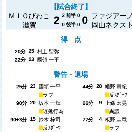
【試合終了】
ＭＩＯびわこ
ファジアー
2
前半
0
2
0
滋賀
岡山ネクス
0
後半
0
得 点
25
20分
村上 聖弥
23
22分
國領 一平
警告・退場
23
28
25分
國領 一平
44分
幡野 貴紀
ラフ
反ｽﾎﾟｰﾂ
20
9
90分
坂本 一輝
66分
上條 宏晃
遅延行為
異議
15
4
90+3分
鈴木 梓司
77分
板野 圭竜
反ｽﾎﾟｰﾂ
ラフ