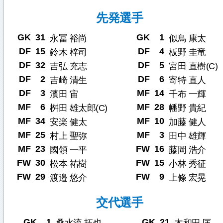
先発選手
GK
31
GK
1
永冨 裕尚
似鳥 康太
DF
15
DF
4
鈴木 梓司
板野 圭竜
DF
32
DF
5
吉弘 充志
宮田 直樹(C)
DF
2
DF
6
吉崎 清生
寄特 直人
DF
3
MF
14
濱田 宙
千布 一輝
MF
6
MF
28
桝田 雄太郎(C)
幡野 貴紀
MF
34
MF
10
安楽 健太
加藤 健人
MF
25
MF
3
村上 聖弥
田中 雄輝
MF
23
FW
16
國領 一平
藤岡 浩介
FW
30
FW
15
松本 祐樹
小林 秀征
FW
29
FW
9
渡邉 悠介
上條 宏晃
交代選手
GK
1
GK
21