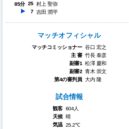
25
85分
村上 聖弥
7
吉田 潤平
マッチオフィシャル
マッチコミッショナー
谷口 宏之
主 審
竹長 泰彦
副審1
松澤 慶和
副審2
青木 崇文
第4の審判員
大内 隆
試合情報
観客
604人
天候
晴
気温
25.2℃