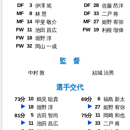
DF
3
DF
28
伊澤 篤
佐藤 昂洋
MF
8
DF
33
林 慧
二戸 将
MF
14
MF
27
甲斐 敬介
姫野 宥弥
FW
11
FW
19
池田 昌広
利根 瑠偉
FW
18
堀野 淳
FW
32
岡山 一成
監 督
中村 敦
結城 治男
選手交代
10
6
73分
鶴見 聡貴
69分
福島 新太
18
27
堀野 淳
姫野 宥弥
5
11
81分
吉田 智尚
75分
岡﨑 和也
11
33
池田 昌広
二戸 将