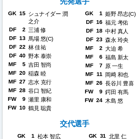
先発選手
GK
15
GK
1
シュナイダー 潤
姫野 昂志(C)
之介
DF
16
福元 考佑
DF
2
三浦 修
DF
18
中村 真人
DF
13
馬場 悠(C)
DF
23
森永 玲央
DF
22
林 佳祐
MF
2
大迫 希
DF
40
野本 泰崇
MF
6
福島 新太
MF
5
吉田 智尚
MF
7
原 一生
MF
20
稲森 睦
MF
11
岡﨑 和也
MF
27
志水 克行
MF
26
長谷川 豊喜
MF
28
谷口 智紀
FW
9
鍔田 有馬
FW
9
瀬里 康和
FW
24
木島 悠
FW
10
鶴見 聡貴
交代選手
GK
1
GK
31
松本 智広
北里 仁