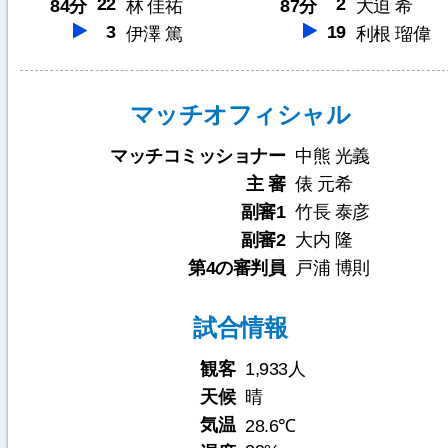
22
2
84分
林 佳祐
87分
大迫 希
3
19
伊澤 篤
利根 瑠偉
マッチオフィシャル
マッチコミッショナー
中熊 光義
主 審
俵 元希
副審1
竹長 泰彦
副審2
大内 隆
第4の審判員
戸浦 博則
試合情報
観客
1,933人
天候
晴
気温
28.6℃