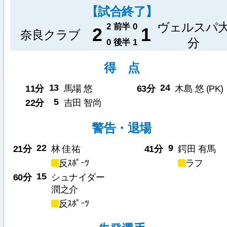
【試合終了】
ヴェルスパ
2
前半
0
2
1
奈良クラブ
分
0
後半
1
得 点
13
24
11分
馬場 悠
63分
木島 悠 (PK)
5
22分
吉田 智尚
警告・退場
22
9
21分
林 佳祐
41分
鍔田 有馬
反ｽﾎﾟｰﾂ
ラフ
15
60分
シュナイダー
潤之介
反ｽﾎﾟｰﾂ