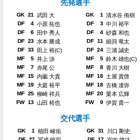
先発選手
GK
21
GK
1
武田 大
清水谷 侑樹
DF
4
DF
3
小原 拓也
中川 裕平
DF
6
DF
4
田中 秀人
砂森 和也
DF
23
DF
11
水本 勝成
細貝 竜太
DF
33
DF
24
田上 裕(C)
三浦 誠史
MF
5
MF
5
井上 渉
鈴木 雄也(C)
MF
7
MF
8
赤尾 公
香川 大樹
MF
15
MF
16
内薗 大貴
土屋 貴啓
MF
19
MF
18
大庭 裕平
古橋 達弥
MF
25
MF
20
柳崎 祥兵
栗本 広輝
FW
13
FW
9
山田 裕也
伊賀 貴一
交代選手
GK
1
GK
31
植田 峻佑
川口 剛史
DF
27
DF
17