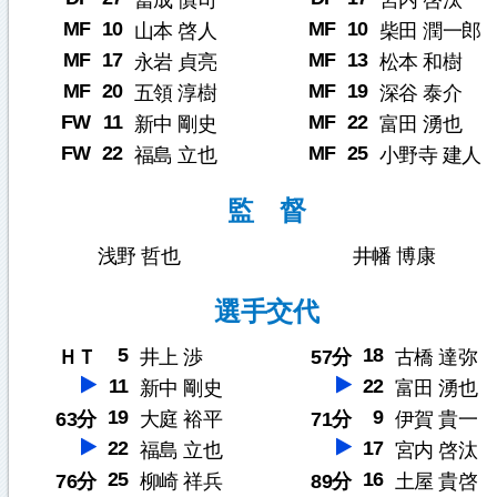
冨成 慎司
宮内 啓汰
MF
10
MF
10
山本 啓人
柴田 潤一郎
MF
17
MF
13
永岩 貞亮
松本 和樹
MF
20
MF
19
五領 淳樹
深谷 泰介
FW
11
MF
22
新中 剛史
富田 湧也
FW
22
MF
25
福島 立也
小野寺 建人
監 督
浅野 哲也
井幡 博康
選手交代
5
18
ＨＴ
井上 渉
57分
古橋 達弥
11
22
新中 剛史
富田 湧也
19
9
63分
大庭 裕平
71分
伊賀 貴一
22
17
福島 立也
宮内 啓汰
25
16
76分
柳崎 祥兵
89分
土屋 貴啓