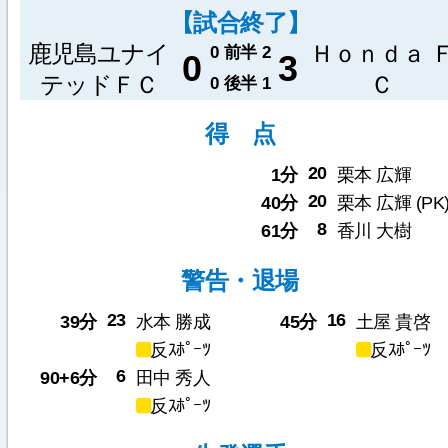
【試合終了】
鹿児島ユナイ
Ｈｏｎｄａ 
0
前半
2
0
3
テッドＦＣ
Ｃ
0
後半
1
得 点
20
1分
栗本 広輝
20
40分
栗本 広輝 (PK
8
61分
香川 大樹
警告・退場
23
16
39分
水本 勝成
45分
土屋 貴啓
反ｽﾎﾟｰﾂ
反ｽﾎﾟｰﾂ
6
90+6分
田中 秀人
反ｽﾎﾟｰﾂ