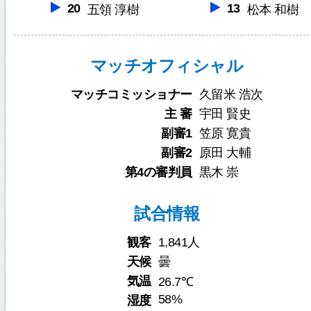
20
13
五領 淳樹
松本 和樹
マッチオフィシャル
マッチコミッショナー
久留米 浩次
主 審
宇田 賢史
副審1
笠原 寛貴
副審2
原田 大輔
第4の審判員
黒木 崇
試合情報
観客
1,841人
天候
曇
気温
26.7℃
58%
湿度