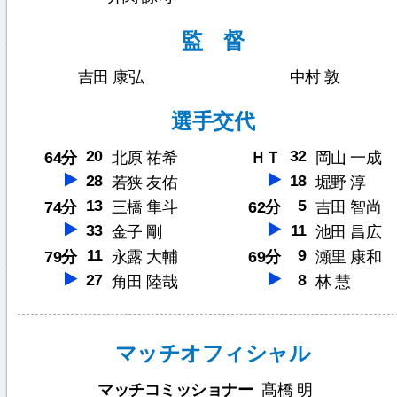
監 督
吉田 康弘
中村 敦
選手交代
20
32
64分
北原 祐希
ＨＴ
岡山 一成
28
18
若狭 友佑
堀野 淳
13
5
74分
三橋 隼斗
62分
吉田 智尚
33
11
金子 剛
池田 昌広
11
9
79分
永露 大輔
69分
瀬里 康和
27
8
角田 陸哉
林 慧
マッチオフィシャル
マッチコミッショナー
髙橋 明