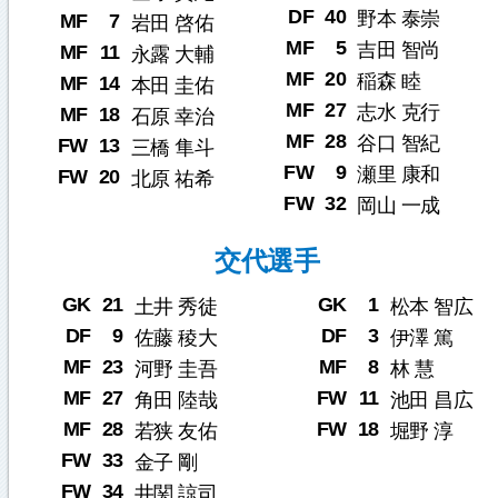
DF
40
野本 泰崇
MF
7
岩田 啓佑
MF
5
吉田 智尚
MF
11
永露 大輔
MF
20
稲森 睦
MF
14
本田 圭佑
MF
27
志水 克行
MF
18
石原 幸治
MF
28
谷口 智紀
FW
13
三橋 隼斗
FW
9
瀬里 康和
FW
20
北原 祐希
FW
32
岡山 一成
交代選手
GK
21
GK
1
土井 秀徒
松本 智広
DF
9
DF
3
佐藤 稜大
伊澤 篤
MF
23
MF
8
河野 圭吾
林 慧
MF
27
FW
11
角田 陸哉
池田 昌広
MF
28
FW
18
若狭 友佑
堀野 淳
FW
33
金子 剛
FW
34
井関 諒司