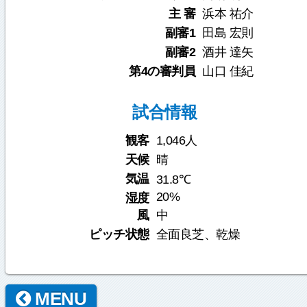
主 審
浜本 祐介
副審1
田島 宏則
副審2
酒井 達矢
第4の審判員
山口 佳紀
試合情報
観客
1,046人
天候
晴
気温
31.8℃
20%
湿度
風
中
ピッチ状態
全面良芝、乾燥
MENU