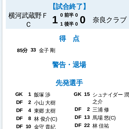
【試合終了】
横河武蔵野Ｆ
0
前半
0
1
0
奈良クラブ
Ｃ
1
後半
0
得 点
33
85分
金子 剛
警告・退場
先発選手
GK
1
GK
15
飯塚 渉
シュナイダー 潤
之介
DF
2
小山 大樹
DF
2
三浦 修
DF
4
東郷 太樹
DF
13
馬場 悠(C)
DF
8
林 俊介(C)
DF
22
林 佳祐
DF
10
金守 貴紀