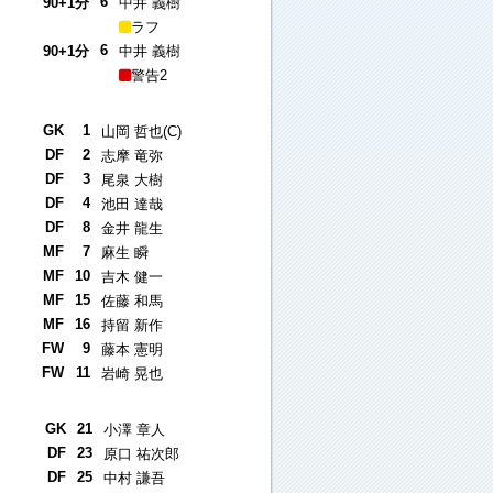
6
90+1分
中井 義樹
ラフ
6
90+1分
中井 義樹
警告2
GK
1
山岡 哲也(C)
DF
2
志摩 竜弥
DF
3
尾泉 大樹
DF
4
池田 達哉
DF
8
金井 龍生
MF
7
麻生 瞬
MF
10
吉木 健一
MF
15
佐藤 和馬
MF
16
持留 新作
FW
9
藤本 憲明
FW
11
岩崎 晃也
GK
21
小澤 章人
DF
23
原口 祐次郎
DF
25
中村 謙吾