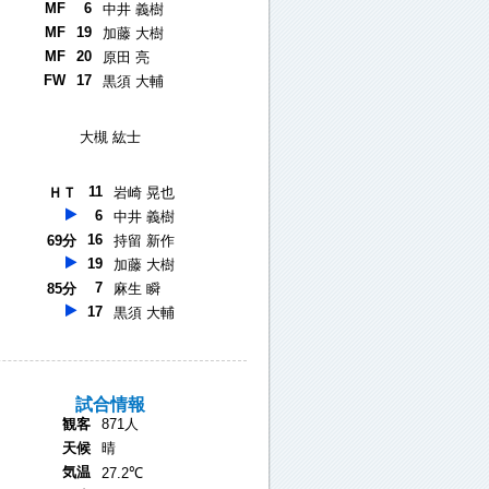
MF
6
中井 義樹
MF
19
加藤 大樹
MF
20
原田 亮
FW
17
黒須 大輔
大槻 紘士
11
ＨＴ
岩崎 晃也
6
中井 義樹
16
69分
持留 新作
19
加藤 大樹
7
85分
麻生 瞬
17
黒須 大輔
試合情報
観客
871人
天候
晴
気温
27.2℃