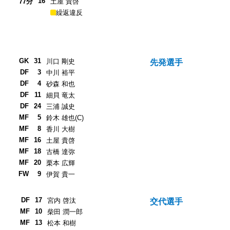
16
77分
土屋 貴啓
繰返違反
GK
31
川口 剛史
先発選手
DF
3
中川 裕平
DF
4
砂森 和也
DF
11
細貝 竜太
DF
24
三浦 誠史
MF
5
鈴木 雄也(C)
MF
8
香川 大樹
MF
16
土屋 貴啓
MF
18
古橋 達弥
MF
20
栗本 広輝
FW
9
伊賀 貴一
DF
17
宮内 啓汰
交代選手
MF
10
柴田 潤一郎
MF
13
松本 和樹