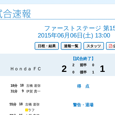
ファーストステージ 第1
2015年06月06日(土) 13:00
日程・結果
速報一覧
スタッツ
【試合終了】
2
前半
0
2
1
Ｈｏｎｄａ ＦＣ
0
後半
1
18
18分
古橋 達弥
得 点
9
31分
伊賀 貴一
18
55分
古橋 達弥
警告・退場
ラフ