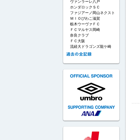
ヴァンラーレ八戸
ホンダロックＳＣ
ファジアーノ岡山ネクスト
ＭＩＯびわこ滋賀
栃木ウーヴァＦＣ
ＦＣマルヤス岡崎
奈良クラブ
ＦＣ大阪
流経大ドラゴンズ龍ケ崎