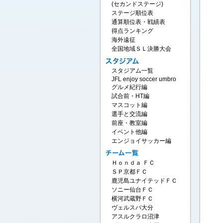
(セカンドステージ)
ステージ順位表
通算順位表・戦績表
得点ランキング
海外遠征
全国地域ＳＬ決勝大会
スタジアム一覧
JFL enjoy soccer umbro
グルメ紀行編
試合前・HT編
マスコット編
選手と交流編
前座・教室編
イベント他編
エンジョイサッカー編
Ｈｏｎｄａ ＦＣ
ＳＰ京都ＦＣ
鹿児島ユナイテッドＦＣ
ソニー仙台ＦＣ
横河武蔵野ＦＣ
ヴェルスパ大分
アスルクラロ沼津