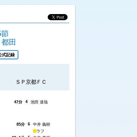
5節
都田
公式記録
ＳＰ京都ＦＣ
4
47分
池田 達哉
6
85分
中井 義樹
ラフ