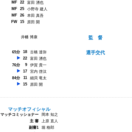
MF
22
富田 湧也
MF
25
小野寺 建人
MF
26
本田 真吾
FW
15
原田 開
井幡 博康
監 督
18
65分
古橋 達弥
選手交代
22
富田 湧也
9
76分
伊賀 貴一
17
宮内 啓汰
11
84分
細貝 竜太
15
原田 開
マッチオフィシャル
マッチコミッショナー
岡本 知之
主 審
上原 直人
副審1
堀 格郎