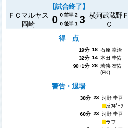
【試合終了】
ＦＣマルヤス
横河武蔵野
0
前半
2
0
3
岡崎
Ｃ
0
後半
1
得 点
18
19分
石原 幸治
14
32分
本田 圭佑
28
90+1分
若狭 友佑
(PK)
警告・退場
23
38分
河野 圭吾
反ｽﾎﾟｰﾂ
23
60分
河野 圭吾
ラフ