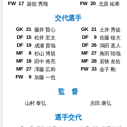
FW
17
FW
20
築舘 秀飛
北原 祐希
交代選手
GK
21
GK
21
藤井 賢心
土井 秀徒
DF
15
DF
9
松井 宏太
佐藤 稜大
DF
19
DF
26
成瀬 貴哉
鴻田 直人
MF
8
MF
27
杉山 博規
角田 陸哉
MF
18
MF
28
田中 将亮
若狭 友佑
MF
27
FW
33
澤藤 広和
金子 剛
FW
9
加藤 一也
監 督
山村 泰弘
吉田 康弘
選手交代