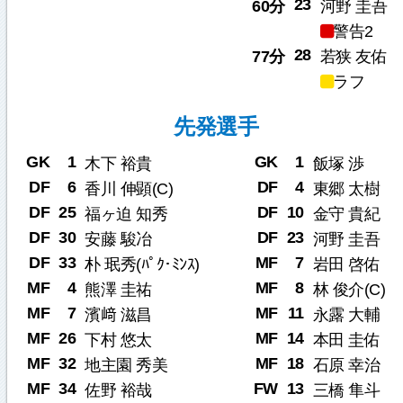
23
60分
河野 圭吾
警告2
28
77分
若狭 友佑
ラフ
先発選手
GK
1
GK
1
木下 裕貴
飯塚 渉
DF
6
DF
4
香川 伸顕(C)
東郷 太樹
DF
25
DF
10
福ヶ迫 知秀
金守 貴紀
DF
30
DF
23
安藤 駿冶
河野 圭吾
DF
33
MF
7
朴 珉秀(ﾊﾟｸ･ﾐﾝｽ)
岩田 啓佑
MF
4
MF
8
熊澤 圭祐
林 俊介(C)
MF
7
MF
11
濱﨑 滋昌
永露 大輔
MF
26
MF
14
下村 悠太
本田 圭佑
MF
32
MF
18
地主園 秀美
石原 幸治
MF
34
FW
13
佐野 裕哉
三橋 隼斗