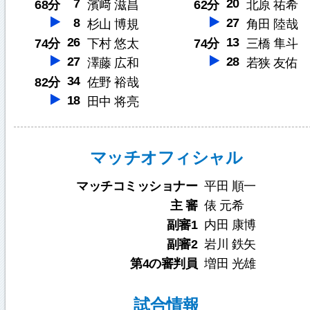
7
20
68分
濱﨑 滋昌
62分
北原 祐希
8
27
杉山 博規
角田 陸哉
26
13
74分
下村 悠太
74分
三橋 隼斗
27
28
澤藤 広和
若狭 友佑
34
82分
佐野 裕哉
18
田中 将亮
マッチオフィシャル
マッチコミッショナー
平田 順一
主 審
俵 元希
副審1
内田 康博
副審2
岩川 鉄矢
第4の審判員
増田 光雄
試合情報