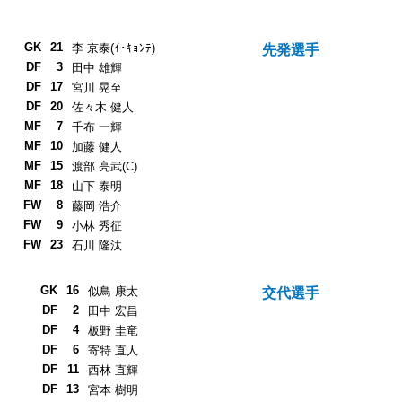
GK
21
李 京泰(ｲ･ｷｮﾝﾃ)
先発選手
DF
3
田中 雄輝
DF
17
宮川 晃至
DF
20
佐々木 健人
MF
7
千布 一輝
MF
10
加藤 健人
MF
15
渡部 亮武(C)
MF
18
山下 泰明
FW
8
藤岡 浩介
FW
9
小林 秀征
FW
23
石川 隆汰
GK
16
似鳥 康太
交代選手
DF
2
田中 宏昌
DF
4
板野 圭竜
DF
6
寄特 直人
DF
11
西林 直輝
DF
13
宮本 樹明