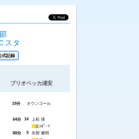
節
Ｃスタ
公式記録
ブリオベッカ浦安
19分
オウンゴール
14
64分
上松 瑛
反ｽﾎﾟｰﾂ
5
80分
矢部 雅明