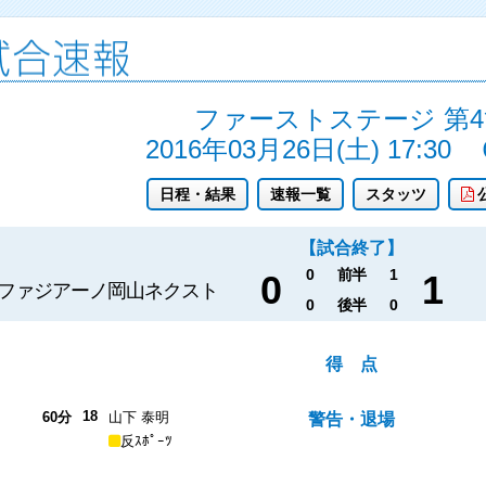
ファーストステージ 第4
2016年03月26日(土) 17:30
日程・結果
速報一覧
スタッツ
【試合終了】
0
前半
1
0
1
ファジアーノ岡山ネクスト
0
後半
0
得 点
18
60分
山下 泰明
警告・退場
反ｽﾎﾟｰﾂ