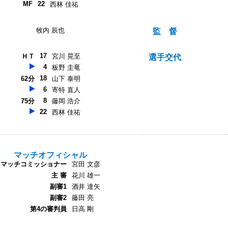
MF
22
西林 佳祐
牧内 辰也
監 督
17
ＨＴ
宮川 晃至
選手交代
4
板野 圭竜
18
62分
山下 泰明
6
寄特 直人
8
75分
藤岡 浩介
22
西林 佳祐
マッチオフィシャル
マッチコミッショナー
宮田 文彦
主 審
花川 雄一
副審1
酒井 達矢
副審2
藤田 亮
第4の審判員
日高 剛