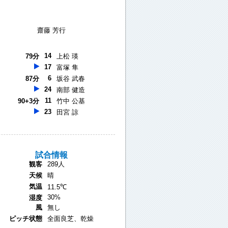
齋藤 芳行
14
79分
上松 瑛
17
富塚 隼
6
87分
坂谷 武春
24
南部 健造
11
90+3分
竹中 公基
23
田宮 諒
試合情報
観客
289人
天候
晴
気温
11.5℃
30%
湿度
風
無し
ピッチ状態
全面良芝、乾燥