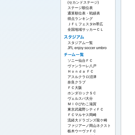
(セカンドステージ)
ステージ順位表
通算順位表・戦績表
得点ランキング
ＪＦＬフェスタin帯広
全国地域サッカーＣＬ
スタジアム一覧
JFL enjoy soccer umbro
ソニー仙台ＦＣ
ヴァンラーレ八戸
Ｈｏｎｄａ ＦＣ
アスルクラロ沼津
奈良クラブ
ＦＣ大阪
ホンダロックＳＣ
ヴェルスパ大分
ＭＩＯびわこ滋賀
東京武蔵野シティＦＣ
ＦＣマルヤス岡崎
流経大ドラゴンズ龍ケ崎
ファジアーノ岡山ネクスト
栃木ウーヴァＦＣ