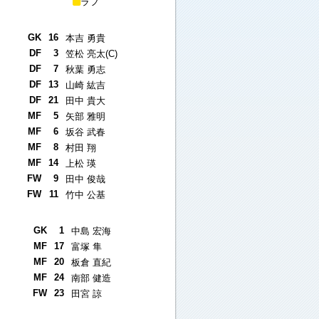
ラフ
GK
16
本吉 勇貴
DF
3
笠松 亮太(C)
DF
7
秋葉 勇志
DF
13
山崎 紘吉
DF
21
田中 貴大
MF
5
矢部 雅明
MF
6
坂谷 武春
MF
8
村田 翔
MF
14
上松 瑛
FW
9
田中 俊哉
FW
11
竹中 公基
GK
1
中島 宏海
MF
17
富塚 隼
MF
20
板倉 直紀
MF
24
南部 健造
FW
23
田宮 諒