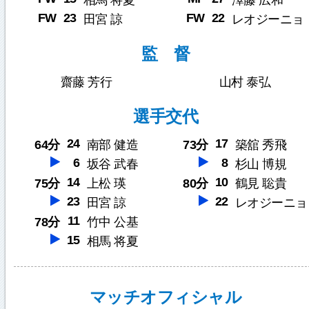
相馬 将夏
澤藤 広和
FW
23
FW
22
田宮 諒
レオジーニョ
監 督
齋藤 芳行
山村 泰弘
選手交代
24
17
64分
南部 健造
73分
築舘 秀飛
6
8
坂谷 武春
杉山 博規
14
10
75分
上松 瑛
80分
鶴見 聡貴
23
22
田宮 諒
レオジーニョ
11
78分
竹中 公基
15
相馬 将夏
マッチオフィシャル