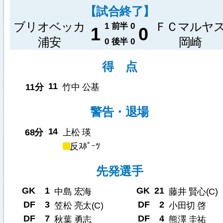
【試合終了】
ブリオベッカ
ＦＣマルヤ
1
前半
0
1
0
浦安
岡崎
0
後半
0
得 点
11
11分
竹中 公基
警告・退場
14
68分
上松 瑛
反ｽﾎﾟｰﾂ
先発選手
GK
1
GK
21
中島 宏海
藤井 賢心(C)
DF
3
DF
2
笠松 亮太(C)
小田切 啓
DF
7
DF
4
秋葉 勇志
熊澤 圭祐