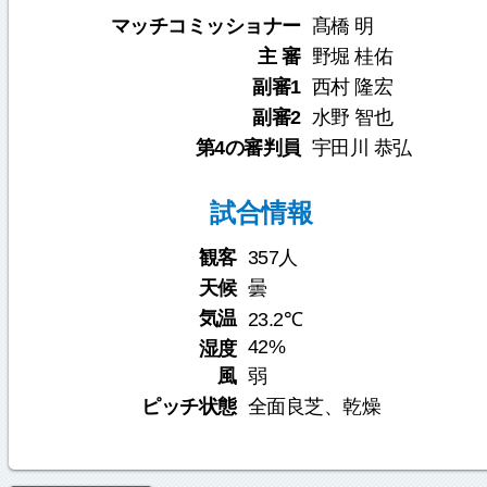
マッチコミッショナー
髙橋 明
主 審
野堀 桂佑
副審1
西村 隆宏
副審2
水野 智也
第4の審判員
宇田川 恭弘
試合情報
観客
357人
天候
曇
気温
23.2℃
42%
湿度
風
弱
ピッチ状態
全面良芝、乾燥