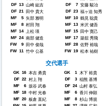
DF
13
DF
7
山崎 紘吉
安藤 駿冶
DF
21
DF
23
田中 貴大
福ヶ迫 知秀
MF
5
MF
10
矢部 雅明
鶴見 聡貴
MF
8
MF
13
村田 翔
米沢 健吾
MF
14
MF
15
上松 瑛
田中 寛己
MF
24
MF
17
南部 健造
築舘 秀飛
FW
9
MF
28
田中 俊哉
佐野 裕哉
FW
11
FW
19
竹中 公基
松本 祐樹
交代選手
GK
16
GK
1
本吉 勇貴
木下 裕貴
DF
22
DF
3
村上 翔
稲熊 基博
MF
6
DF
24
坂谷 武春
山村 泰弘
MF
18
MF
6
中村 光春
香川 伸顕
MF
20
MF
8
板倉 直紀
杉山 博規
FW
15
MF
27