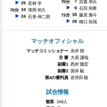
7
70分
吉森 恭兵
25
若林 学
6
石田 和希
34
70分
濱岡 和久
35
73分
藤原 雅斗
24
石巻 伸二朗
26
橋口 拓哉
マッチオフィシャル
マッチコミッショナー
糸井 朗
主 審
大原 謙哉
副審1
西村 隆宏
副審2
国井 駿
第4の審判員
若井田 駿
試合情報
観客
248人