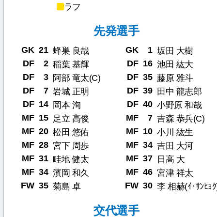
ラフ
先発選手
GK
21
GK
1
蜂巣 良哉
坂田 大樹
DF
2
DF
16
稲葉 基輝
池田 紘大
DF
3
DF
35
阿部 竜太(C)
藤原 雅斗
DF
7
DF
39
岩城 正明
田中 龍志郎
DF
14
DF
40
岡本 洵
小野原 和哉
MF
15
MF
7
足立 高俊
吉森 恭兵(C)
MF
20
MF
10
松田 悠佑
小川 紘生
MF
28
MF
34
宮下 周歩
吉田 大河
MF
31
MF
37
畦地 健太
日高 大
MF
34
MF
46
濱岡 和久
宮津 祥太
FW
35
FW
30
菊島 卓
李 相赫(ｲ･ｻﾝﾋｮｸ
交代選手