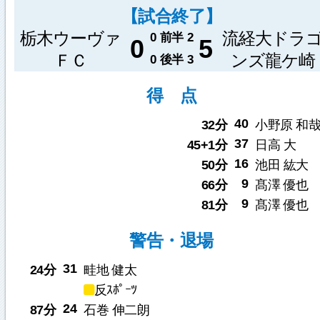
【試合終了】
栃木ウーヴァ
流経大ドラ
0
前半
2
0
5
ＦＣ
ンズ龍ケ崎
0
後半
3
得 点
40
32分
小野原 和
37
45+1分
日高 大
16
50分
池田 紘大
9
66分
髙澤 優也
9
81分
髙澤 優也
警告・退場
31
24分
畦地 健太
反ｽﾎﾟｰﾂ
24
87分
石巻 伸二朗