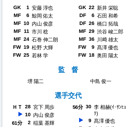
GK
1
GK
22
安藤 淳也
新井 栄聡
MF
6
DF
6
鯨岡 佑太
石田 和希
MF
10
DF
26
内山 俊彦
橋口 拓哉
MF
11
MF
29
市川 稔
渋谷 峻二郎
MF
24
MF
36
石巻 伸二朗
川﨑 雄太
FW
19
FW
9
松野 大輝
髙澤 優也
FW
25
FW
18
若林 学
奥田 陽太
監 督
堺 陽二
中島 俊一
選手交代
28
30
ＨＴ
宮下 周歩
56分
李 相赫(ｲ･ｻﾝﾋｮ
ｸ)
10
内山 俊彦
9
髙澤 優也
2
61分
稲葉 基輝