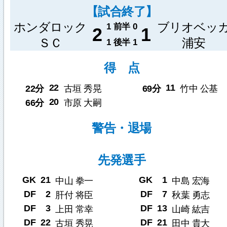
【試合終了】
ホンダロック
ブリオベッ
1
前半
0
2
1
ＳＣ
浦安
1
後半
1
得 点
22
11
22分
古垣 秀晃
69分
竹中 公基
20
66分
市原 大嗣
警告・退場
先発選手
GK
21
GK
1
中山 拳一
中島 宏海
DF
2
DF
7
肝付 将臣
秋葉 勇志
DF
3
DF
13
上田 常幸
山崎 紘吉
DF
22
DF
21
古垣 秀晃
田中 貴大