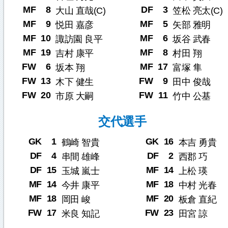
MF
8
DF
3
大山 直哉(C)
笠松 亮太(C)
MF
9
MF
5
悦田 嘉彦
矢部 雅明
MF
10
MF
6
諏訪園 良平
坂谷 武春
MF
19
MF
8
吉村 康平
村田 翔
FW
6
MF
17
坂本 翔
富塚 隼
FW
13
FW
9
木下 健生
田中 俊哉
FW
20
FW
11
市原 大嗣
竹中 公基
交代選手
GK
1
GK
16
鶴崎 智貴
本吉 勇貴
DF
4
DF
2
串間 雄峰
西郡 巧
DF
15
MF
14
玉城 嵐士
上松 瑛
MF
14
MF
18
今井 康平
中村 光春
MF
18
MF
20
岡田 峻
板倉 直紀
FW
17
FW
23
米良 知記
田宮 諒