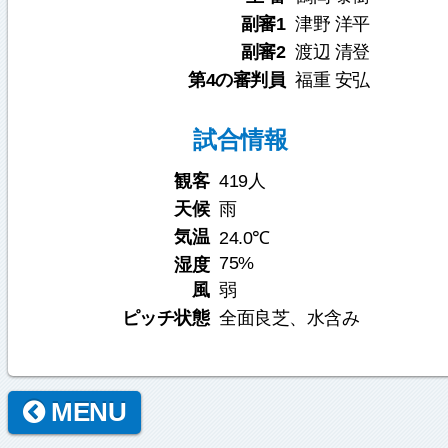
副審1
津野 洋平
副審2
渡辺 清登
第4の審判員
福重 安弘
試合情報
観客
419人
天候
雨
気温
24.0℃
75%
湿度
風
弱
ピッチ状態
全面良芝、水含み
MENU