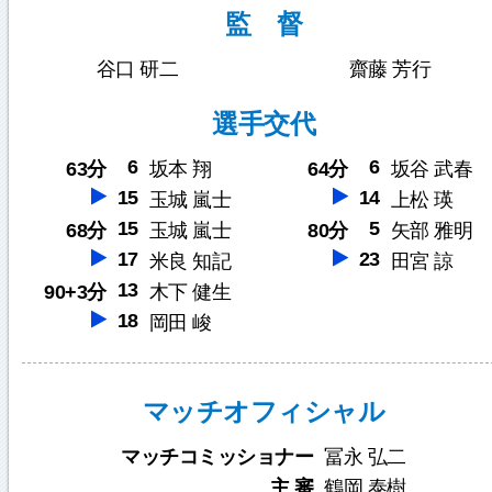
監 督
谷口 研二
齋藤 芳行
選手交代
6
6
63分
坂本 翔
64分
坂谷 武春
15
14
玉城 嵐士
上松 瑛
15
5
68分
玉城 嵐士
80分
矢部 雅明
17
23
米良 知記
田宮 諒
13
90+3分
木下 健生
18
岡田 峻
マッチオフィシャル
マッチコミッショナー
冨永 弘二
主 審
鶴岡 泰樹