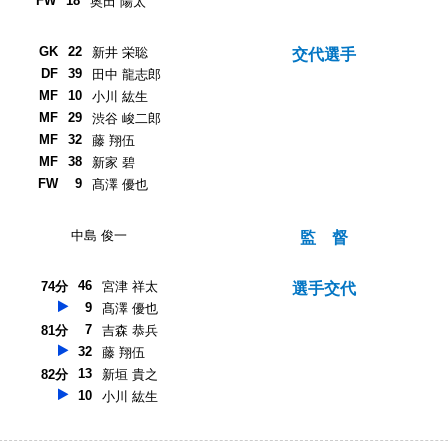
FW
18
奥田 陽太
GK
22
新井 栄聡
交代選手
DF
39
田中 龍志郎
MF
10
小川 紘生
MF
29
渋谷 峻二郎
MF
32
藤 翔伍
MF
38
新家 碧
FW
9
髙澤 優也
中島 俊一
監 督
46
74分
宮津 祥太
選手交代
9
髙澤 優也
7
81分
吉森 恭兵
32
藤 翔伍
13
82分
新垣 貴之
10
小川 紘生