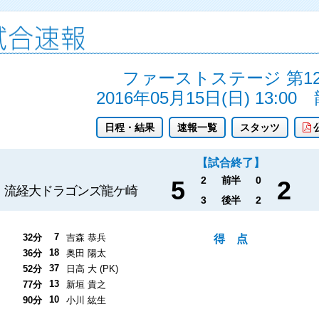
ファーストステージ 第1
2016年05月15日(日) 13:00
日程・結果
速報一覧
スタッツ
【試合終了】
2
前半
0
5
2
流経大ドラゴンズ龍ケ崎
3
後半
2
7
32分
吉森 恭兵
得 点
18
36分
奥田 陽太
37
52分
日高 大 (PK)
13
77分
新垣 貴之
10
90分
小川 紘生