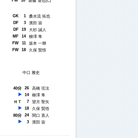
FW
10
齋藤 達也(C)
GK
1
桑水流 拓也
DF
3
濱田 宙
DF
19
大杉 誠人
MF
14
柳澤 隼
FW
11
坂本 一輝
FW
18
久保 賢悟
中口 雅史
26
40分
高橋 弦汰
14
柳澤 隼
7
ＨＴ
望月 聖矢
18
久保 賢悟
24
80分
関口 直人
3
濱田 宙