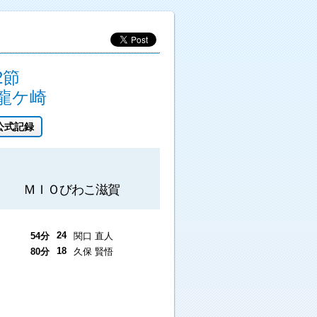
2節
龍ケ崎
公式記録
ＭＩＯびわこ滋賀
24
54分
関口 直人
18
80分
久保 賢悟