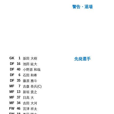
警告・退場
GK
1
坂田 大樹
先発選手
DF
16
池田 紘大
DF
40
小野原 和哉
DF
6
石田 和希
DF
35
藤原 雅斗
MF
7
吉森 恭兵(C)
MF
13
新垣 貴之
MF
37
日高 大
MF
34
吉田 大河
FW
46
宮津 祥太