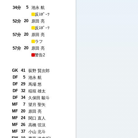
5
34分
池永 航
反ｽﾎﾟｰﾂ
20
52分
原田 亮
反ｽﾎﾟｰﾂ
20
57分
原田 亮
ラフ
20
57分
原田 亮
警告2
GK
41
荻野 賢次郎
DF
5
池永 航
DF
29
馬場 悠
DF
32
稲垣 雄太
DF
34
久保田 駿斗
MF
7
望月 聖矢
MF
20
原田 亮
MF
24
関口 直人
MF
26
高橋 弦汰
MF
37
小山 北斗