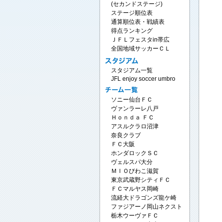
(セカンドステージ)
ステージ順位表
通算順位表・戦績表
得点ランキング
ＪＦＬフェスタin帯広
全国地域サッカーＣＬ
スタジアム一覧
JFL enjoy soccer umbro
ソニー仙台ＦＣ
ヴァンラーレ八戸
Ｈｏｎｄａ ＦＣ
アスルクラロ沼津
奈良クラブ
ＦＣ大阪
ホンダロックＳＣ
ヴェルスパ大分
ＭＩＯびわこ滋賀
東京武蔵野シティＦＣ
ＦＣマルヤス岡崎
流経大ドラゴンズ龍ケ崎
ファジアーノ岡山ネクスト
栃木ウーヴァＦＣ