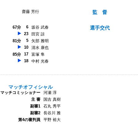
齋藤 芳行
監 督
6
67分
坂谷 武春
選手交代
23
田宮 諒
5
81分
矢部 雅明
10
清水 康也
17
85分
富塚 隼
18
中村 光春
マッチオフィシャル
マッチコミッショナー
河瀬 淳
主 審
国吉 真樹
副審1
石丸 秀平
副審2
長谷川 雅
第4の審判員
平野 裕大