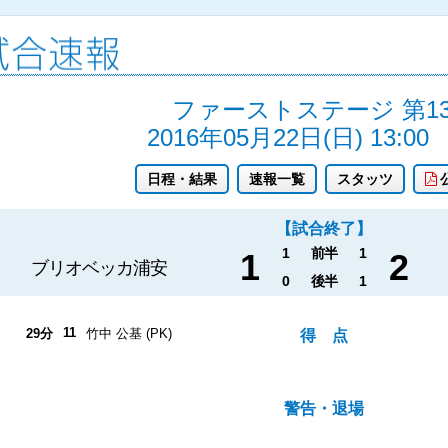
ファーストステージ 第1
2016年05月22日(日) 13:00
日程・結果
速報一覧
スタッツ
【試合終了】
1
前半
1
1
2
ブリオベッカ浦安
0
後半
1
11
29分
竹中 公基 (PK)
得 点
警告・退場