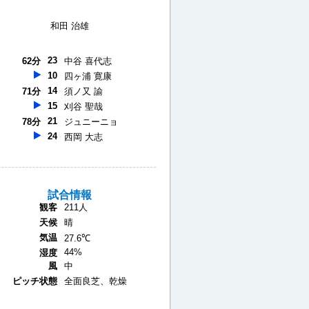
和田 治雄
23
62分
中谷 喜代志
10
四ヶ浦 寛康
14
71分
須ノ又 諭
15
刈谷 聖哉
21
78分
ジュニーニョ
24
西岡 大志
試合情報
観客
211人
天候
晴
気温
27.6℃
44%
湿度
風
中
ピッチ状態
全面良芝、乾燥