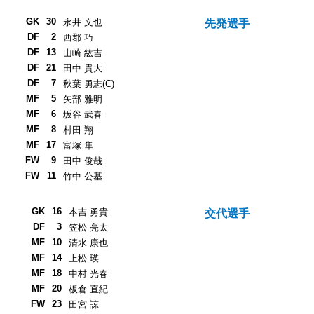
GK
30
永井 文也
先発選手
DF
2
西郡 巧
DF
13
山崎 紘吉
DF
21
田中 貴大
DF
7
秋葉 勇志(C)
MF
5
矢部 雅明
MF
6
坂谷 武春
MF
8
村田 翔
MF
17
富塚 隼
FW
9
田中 俊哉
FW
11
竹中 公基
GK
16
本吉 勇貴
交代選手
DF
3
笠松 亮太
MF
10
清水 康也
MF
14
上松 瑛
MF
18
中村 光春
MF
20
板倉 直紀
FW
23
田宮 諒