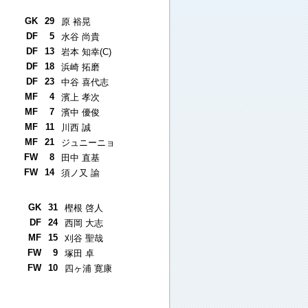
GK
29
原 裕晃
DF
5
水谷 尚貴
DF
13
岩本 知幸(C)
DF
18
浜崎 拓磨
DF
23
中谷 喜代志
MF
4
濱上 孝次
MF
7
濱中 優俊
MF
11
川西 誠
MF
21
ジュニーニョ
FW
8
田中 直基
FW
14
須ノ又 諭
GK
31
樫根 啓人
DF
24
西岡 大志
MF
15
刈谷 聖哉
FW
9
塚田 卓
FW
10
四ヶ浦 寛康