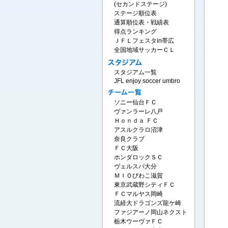
(セカンドステージ)
ステージ順位表
通算順位表・戦績表
得点ランキング
ＪＦＬフェスタin帯広
全国地域サッカーＣＬ
スタジアム一覧
JFL enjoy soccer umbro
ソニー仙台ＦＣ
ヴァンラーレ八戸
Ｈｏｎｄａ ＦＣ
アスルクラロ沼津
奈良クラブ
ＦＣ大阪
ホンダロックＳＣ
ヴェルスパ大分
ＭＩＯびわこ滋賀
東京武蔵野シティＦＣ
ＦＣマルヤス岡崎
流経大ドラゴンズ龍ケ崎
ファジアーノ岡山ネクスト
栃木ウーヴァＦＣ