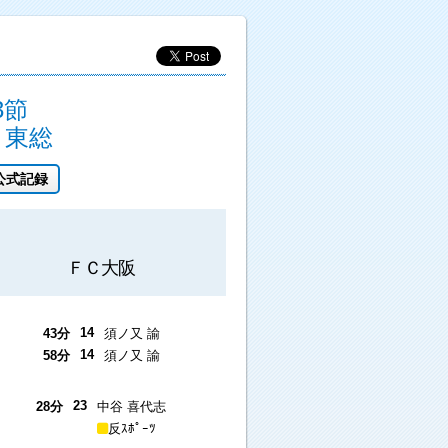
3節
東総
公式記録
ＦＣ大阪
14
43分
須ノ又 諭
14
58分
須ノ又 諭
23
28分
中谷 喜代志
反ｽﾎﾟｰﾂ