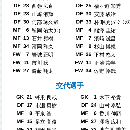
DF
23
DF
25
西巻 広直
福ヶ迫 知秀
DF
28
DF
30
山崎 侑輝
安藤 駿冶
DF
30
DF
33
阿部 琢久哉
朴 珉秀(ﾊﾟｸ･ﾐﾝｽ
MF
6
MF
4
鯨岡 佑太(C)
熊澤 圭祐
MF
13
MF
7
石井 晃樹
濱﨑 滋昌
MF
34
MF
8
濱岡 和久
杉山 博規
FW
7
MF
26
岩城 正明
下村 悠太
FW
11
FW
11
市川 稔
正治 崇寧
FW
27
FW
34
齋藤 翔太
佐野 裕哉
交代選手
GK
21
GK
1
蜂巣 良哉
木下 裕貴
DF
17
DF
24
市瀬 勇樹
山村 泰弘
MF
8
MF
6
平泉 衝
香川 伸顕
MF
15
MF
27
足立 高俊
澤藤 広和
MF
24
MF
32