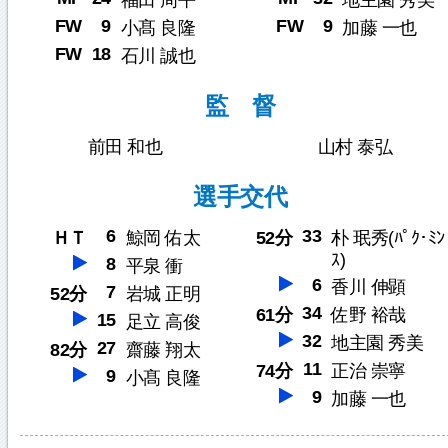
福田 周平
地主園 秀美
FW
9
FW
9
小髙 良隆
加藤 一也
FW
18
石川 誠也
監 督
前田 和也
山村 泰弘
選手交代
6
33
ＨＴ
鯨岡 佑太
52分
朴 珉秀(ﾊﾟｸ･ﾐﾝ
ｽ)
8
平泉 衝
6
香川 伸顕
7
52分
岩城 正明
34
61分
佐野 裕哉
15
足立 高俊
32
地主園 秀美
27
82分
齋藤 翔太
11
74分
正治 崇寧
9
小髙 良隆
9
加藤 一也