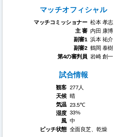
マッチオフィシャル
マッチコミッショナー
松本 孝志
主 審
内田 康博
副審1
浜本 祐介
副審2
鶴岡 泰樹
第4の審判員
岩崎 創一
試合情報
観客
277人
天候
晴
気温
23.5℃
33%
湿度
風
中
ピッチ状態
全面良芝、乾燥