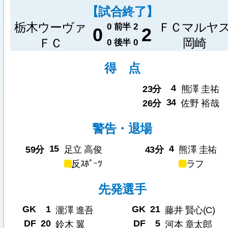
【試合終了】
栃木ウーヴァ
ＦＣマルヤ
0
前半
2
0
2
ＦＣ
岡崎
0
後半
0
得 点
4
23分
熊澤 圭祐
34
26分
佐野 裕哉
警告・退場
15
4
59分
足立 高俊
43分
熊澤 圭祐
反ｽﾎﾟｰﾂ
ラフ
先発選手
GK
1
GK
21
瀧澤 進吾
藤井 賢心(C)
DF
20
DF
5
鈴木 翼
河本 章太郎