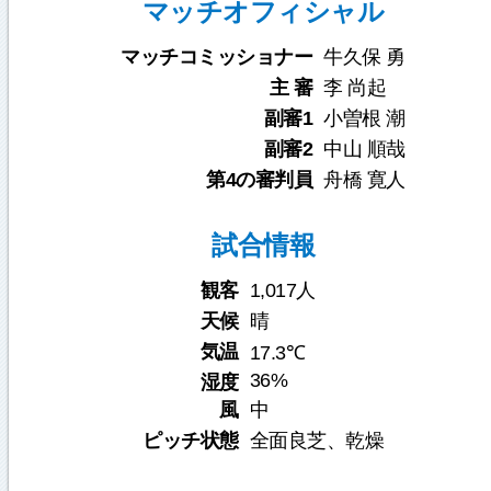
マッチオフィシャル
マッチコミッショナー
牛久保 勇
主 審
李 尚起
副審1
小曽根 潮
副審2
中山 順哉
第4の審判員
舟橋 寛人
試合情報
観客
1,017人
天候
晴
気温
17.3℃
36%
湿度
風
中
ピッチ状態
全面良芝、乾燥