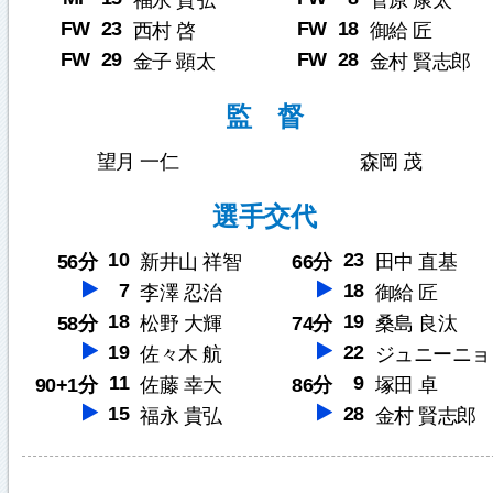
福永 貴弘
菅原 康太
FW
23
FW
18
西村 啓
御給 匠
FW
29
FW
28
金子 顕太
金村 賢志郎
監 督
望月 一仁
森岡 茂
選手交代
10
23
56分
新井山 祥智
66分
田中 直基
7
18
李澤 忍治
御給 匠
18
19
58分
松野 大輝
74分
桑島 良汰
19
22
佐々木 航
ジュニーニョ
11
9
90+1分
佐藤 幸大
86分
塚田 卓
15
28
福永 貴弘
金村 賢志郎