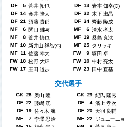
DF
5
DF
13
菅井 拓也
岩本 知幸(C)
DF
14
DF
32
金井 隆太
木下 淑晶
DF
21
DF
34
須藤 貴郁
齊藤 隆成
MF
6
MF
6
関口 雄与
清水 孝太
MF
8
MF
19
菅井 慎也
桑島 良汰
MF
10
MF
25
新井山 祥智(C)
タリッキ
MF
11
FW
9
佐藤 幸大
塚田 卓
FW
18
FW
16
松野 大輝
中村 亮太
FW
17
FW
23
玉田 道歩
田中 直基
交代選手
GK
26
GK
29
奥山 陸
紀氏 隆秀
DF
22
DF
4
藤嶋 洸
濱上 孝次
DF
19
DF
20
佐々木 航
天羽 良輔
MF
7
MF
22
李澤 忍治
ジュニーニョ
MF
15
FW
8