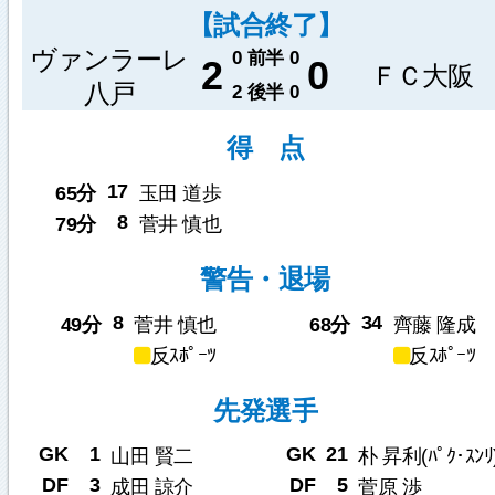
【試合終了】
ヴァンラーレ
0
前半
0
2
0
ＦＣ大阪
八戸
2
後半
0
得 点
17
65分
玉田 道歩
8
79分
菅井 慎也
警告・退場
8
34
49分
菅井 慎也
68分
齊藤 隆成
反ｽﾎﾟｰﾂ
反ｽﾎﾟｰﾂ
先発選手
GK
1
GK
21
山田 賢二
朴 昇利(ﾊﾟｸ･ｽﾝﾘ
DF
3
DF
5
成田 諒介
菅原 渉