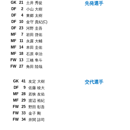
GK
21
土井 秀徒
先発選手
DF
2
小山 大樹
DF
4
東郷 太樹
DF
10
金守 貴紀(C)
DF
23
河野 圭吾
MF
7
岩田 啓佑
MF
11
永露 大輔
MF
14
本田 圭佑
MF
18
石原 幸治
FW
13
三橋 隼斗
FW
27
角田 陸哉
GK
41
友定 大樹
交代選手
DF
9
佐藤 稜大
MF
28
若狭 友佑
MF
29
渡辺 裕紀
FW
25
野田 彰吾
FW
33
金子 剛
FW
34
井関 諒司