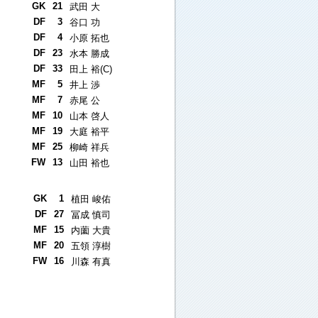
GK
21
武田 大
DF
3
谷口 功
DF
4
小原 拓也
DF
23
水本 勝成
DF
33
田上 裕(C)
MF
5
井上 渉
MF
7
赤尾 公
MF
10
山本 啓人
MF
19
大庭 裕平
MF
25
柳崎 祥兵
FW
13
山田 裕也
GK
1
植田 峻佑
DF
27
冨成 慎司
MF
15
内薗 大貴
MF
20
五領 淳樹
FW
16
川森 有真