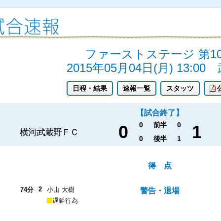
ファーストステージ 第1
2015年05月04日(月) 13:00
日程・結果
速報一覧
スタッツ
【試合終了】
0
前半
0
0
1
横河武蔵野ＦＣ
0
後半
1
得 点
2
74分
小山 大樹
警告・退場
遅延行為