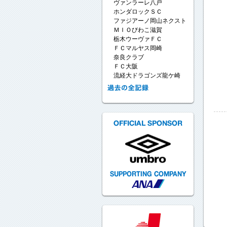
ヴァンラーレ八戸
ホンダロックＳＣ
ファジアーノ岡山ネクスト
ＭＩＯびわこ滋賀
栃木ウーヴァＦＣ
ＦＣマルヤス岡崎
奈良クラブ
ＦＣ大阪
流経大ドラゴンズ龍ケ崎