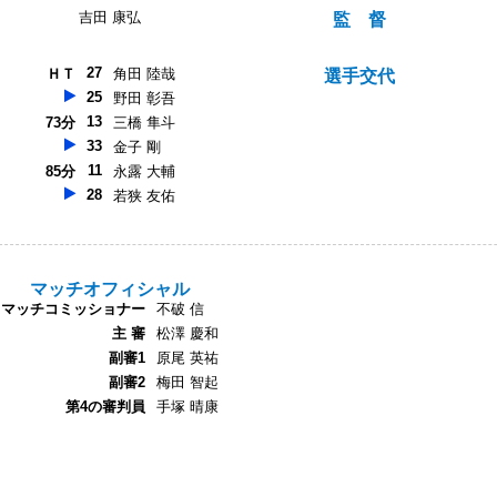
吉田 康弘
監 督
27
ＨＴ
角田 陸哉
選手交代
25
野田 彰吾
13
73分
三橋 隼斗
33
金子 剛
11
85分
永露 大輔
28
若狭 友佑
マッチオフィシャル
マッチコミッショナー
不破 信
主 審
松澤 慶和
副審1
原尾 英祐
副審2
梅田 智起
第4の審判員
手塚 晴康