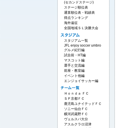
(セカンドステージ)
ステージ順位表
通算順位表・戦績表
得点ランキング
海外遠征
全国地域ＳＬ決勝大会
スタジアム一覧
JFL enjoy soccer umbro
グルメ紀行編
試合前・HT編
マスコット編
選手と交流編
前座・教室編
イベント他編
エンジョイサッカー編
Ｈｏｎｄａ ＦＣ
ＳＰ京都ＦＣ
鹿児島ユナイテッドＦＣ
ソニー仙台ＦＣ
横河武蔵野ＦＣ
ヴェルスパ大分
アスルクラロ沼津