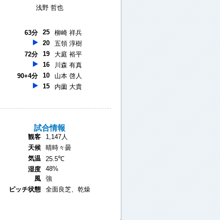
浅野 哲也
25
63分
柳崎 祥兵
20
五領 淳樹
19
72分
大庭 裕平
16
川森 有真
10
90+4分
山本 啓人
15
内薗 大貴
試合情報
観客
1,147人
天候
晴時々曇
気温
25.5℃
48%
湿度
風
強
ピッチ状態
全面良芝、乾燥