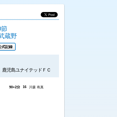
0節
武蔵野
公式記録
鹿児島ユナイテッドＦＣ
16
90+2分
川森 有真