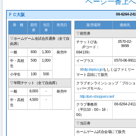
ページ一番上へ
ＦＣ大阪
06-6264-241
券 種
前売
当日
発売日
販売場所
連絡先
券
券
▽前売券
▽ホームゲーム全試合共通券（全て自
0570-02-
チケットぴあ
由席）
9999
（Pコード：
800
1,300
一般
発売中
684139）
500
1,000
0570-06-9911
中・高校
イープラス
生
※
http://eplus.jp/
もしくはファミリー
100
500
小学生
マート店頭にて販売
▽年間チケット（全て自由席）
クラブオンラインショップ「プロショ
ッパーズモール」
8,000
-
一般
発売中
http://pro-shoppers.net/
4,500
-
中・高校
06-6264-2411
クラブ事務所
生
（平日10：00～18：
00）
▽当日券
ホームゲーム試合会場にて販売