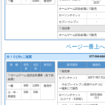
-
5,000
一般
発売中
2227
ホームゲーム試合会場にて販売
-
ローソンチケット
-
セブン-イレブン
▽当日券
ホームゲーム試合会場にて販売
ページ一番上へ
ＭＩＯびわこ滋賀
077-564-664
券 種
前売
当日
発売日
販売場所
連絡先
券
券
▽前売券
▽ホームゲーム全試合共通券（全て自
0077-787-711
セブンチケット
由席）
※セブン-イレブン店頭マルチコピ
800
1,000
一般
発売中
ー端末にて販売
500
500
小・中・
0570-000-
ローソンチケット
高校生
777
（Lコード：51562）