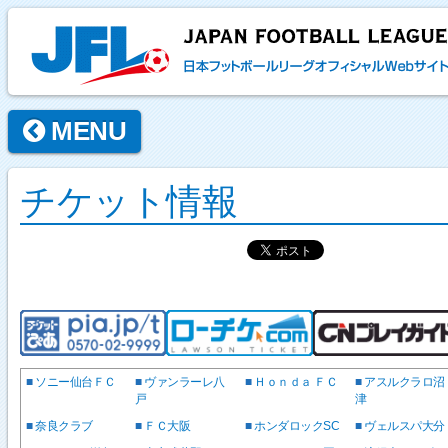
MENU
チケット情報
■
ソニー仙台ＦＣ
■
ヴァンラーレ八
■
Ｈｏｎｄａ ＦＣ
■
アスルクラロ沼
戸
津
■
奈良クラブ
■
ＦＣ大阪
■
ホンダロックSC
■
ヴェルスパ大分