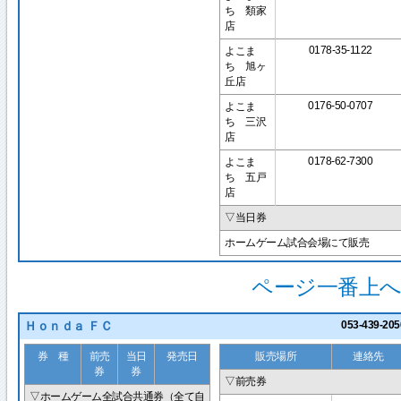
ち 類家
店
0178-35-1122
よこま
ち 旭ヶ
丘店
0176-50-0707
よこま
ち 三沢
店
0178-62-7300
よこま
ち 五戸
店
▽当日券
ホームゲーム試合会場にて販売
ページ一番上へ
Ｈｏｎｄａ ＦＣ
053-439-205
券 種
前売
当日
発売日
販売場所
連絡先
券
券
▽前売券
▽ホームゲーム全試合共通券（全て自