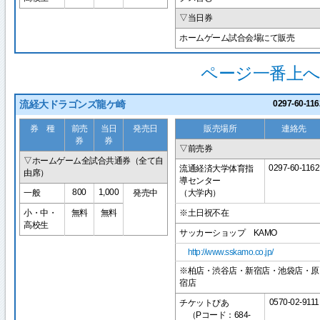
▽当日券
ホームゲーム試合会場にて販売
ページ一番上へ
流経大ドラゴンズ龍ケ崎
0297-60-116
券 種
前売
当日
発売日
販売場所
連絡先
券
券
▽前売券
▽ホームゲーム全試合共通券（全て自
0297-60-1162
流通経済大学体育指
由席）
導センター
800
1,000
一般
発売中
（大学内）
小・中・
無料
無料
※土日祝不在
高校生
サッカーショップ KAMO
http://www.sskamo.co.jp/
※柏店・渋谷店・新宿店・池袋店・原
宿店
0570-02-9111
チケットぴあ
（Pコード：684-