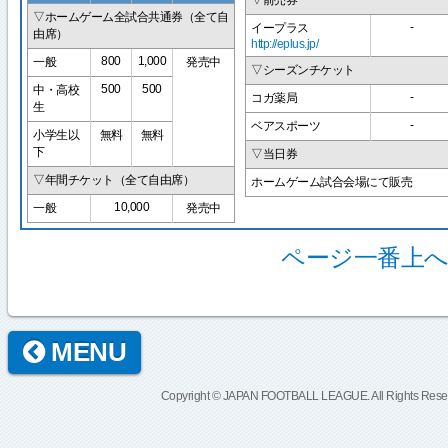
▽前売券
▽ホームゲーム全試合共通券（全て自
-
イープラス
由席）
http://eplus.jp/
800
1,000
一般
発売中
▽シーズンチケット
500
500
中・高校
-
コガ薬局
生
-
ベアスポーツ
小学生以
無料
無料
下
▽当日券
▽年間チケット（全て自由席）
ホームゲーム試合会場にて販売
10,000
一般
発売中
ページ一番上へ
MENU
Copyright © JAPAN FOOTBALL LEAGUE. All Rights Rese