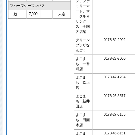
ン、ファ
▽ハーフシーズンパス
ミリーマ
ート、サ
7,000
-
一般
未定
ークルＫ
サンク
ス 全国
各店舗
0178-82-2902
グリーン
プラザな
んごう
0178-23-3000
よこま
ち 一番
町店
0178-47-1234
よこま
ち 吹上
店
0178-25-8877
よこま
ち 新井
田店
0178-27-5155
よこま
ち 田面
木店
0178-45-5151
よこま