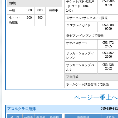
0570-02-
チケットぴあ 名古屋
由席）
9999
（Pコード：684-
500
800
一般
発売中
140）
200
400
小・中・
※サークルKサンクスにて販売
高校生
0570-08-
ＣＮプレイガイド
9999
※セブン-イレブンにて販売
053-472-
オオバスポーツ
2465
053-452-
サッカーショップ イ
2266
レブン
053-438-
サッカーショップ ぺ
2562
ルナ
▽当日券
ホームゲーム試合会場にて販売
ページ一番上へ
アスルクラロ沼津
055-929-881
券 種
前売券
当日券
発売日
販売場所
連絡先