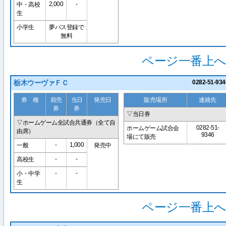
2,000
-
中・高校
生
小学生
夢パス登録で
無料
ページ一番上へ
栃木ウーヴァＦＣ
0282-51-934
券 種
前売
当日
発売日
販売場所
連絡先
券
券
▽当日券
▽ホームゲーム全試合共通券（全て自
0282-51-
ホームゲーム試合会
由席）
9346
場にて販売
-
1,000
一般
発売中
-
-
高校生
-
-
小・中学
生
ページ一番上へ