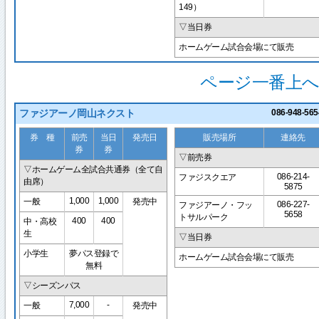
149）
▽当日券
ホームゲーム試合会場にて販売
ページ一番上へ
ファジアーノ岡山ネクスト
086-948-565
券 種
前売
当日
発売日
販売場所
連絡先
券
券
▽前売券
▽ホームゲーム全試合共通券（全て自
086-214-
ファジスクエア
由席）
5875
1,000
1,000
一般
発売中
086-227-
ファジアーノ・フッ
5658
トサルパーク
400
400
中・高校
生
▽当日券
小学生
夢パス登録で
ホームゲーム試合会場にて販売
無料
▽シーズンパス
7,000
-
一般
発売中