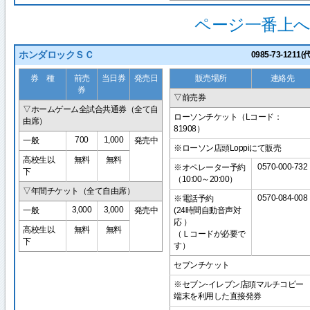
ページ一番上へ
ホンダロックＳＣ
0985-73-1211(代
券 種
前売
当日券
発売日
販売場所
連絡先
券
▽前売券
▽ホームゲーム全試合共通券（全て自
ローソンチケット（Lコード：
由席）
81908）
700
1,000
一般
発売中
※ローソン店頭Loppiにて販売
高校生以
無料
無料
0570-000-732
※オペレーター予約
下
（10:00～20:00）
▽年間チケット（全て自由席）
0570-084-008
※電話予約
3,000
3,000
一般
発売中
(24時間自動音声対
応 ）
高校生以
無料
無料
（Ｌコードが必要で
下
す）
セブンチケット
※セブン-イレブン店頭マルチコピー
端末を利用した直接発券