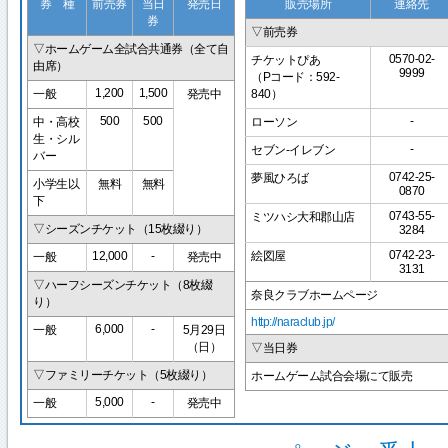
券 種
前売券
当日
発売日
販売場所
連絡先
券
▽前売券
▽ホームゲーム全試合共通券（全て自
0570-02-
チケットぴあ
由席）
9999
（Pコード：592-
1,200
1,500
一般
発売中
840）
500
500
-
中・高校
ローソン
生・シル
-
セブン-イレブン
バー
0742-25-
夢風ひろば
小学生以
無料
無料
0870
下
0743-55-
ミツハシ大和郡山店
▽シーズンチケット（15枚綴り）
3284
0742-23-
12,000
-
絵図屋
一般
発売中
3131
▽ハーフシーズンチケット（8枚綴
奈良クラブホームページ
り）
http://naraclub.jp/
6,000
-
一般
5月29日
（日）
▽当日券
▽ファミリーチケット（5枚綴り）
ホームゲーム試合会場にて販売
5,000
-
一般
発売中