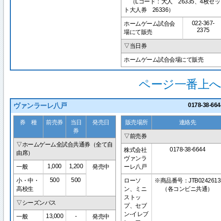
（Lコード：大人 26335、4枚セッ
ト大人券 26336）
022-367-
ホームゲーム試合会
2375
場にて販売
▽当日券
ホームゲーム試合会場にて販売
ページ一番上へ
ヴァンラーレ八戸
0178-38-664
券 種
前売券
当日
発売日
販売場所
連絡先
券
▽前売券
▽ホームゲーム全試合共通券（全て自
0178-38-6644
株式会社
由席）
ヴァンラ
1,000
1,200
一般
発売中
ーレ八戸
500
500
小・中・
ローソ
※商品番号：JTB0242613
高校生
ン、ミニ
（各コンビニ共通）
ストッ
▽シーズンパス
プ、セブ
ン-イレブ
13,000
-
一般
発売中