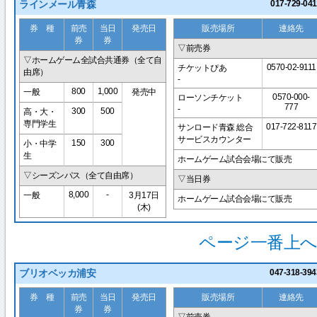
ラインメール青森
017-729-041
券 種
前売
当日
発売日
販売場所
連絡先
券
券
▽前売券
▽ホームゲーム全試合共通券（全て自
0570-02-9111
チケットぴあ
由席）
-
800
1,000
一般
発売中
0570-000-
ローソンチケット
777
-
300
500
高・大・
専門学生
017-722-8117
サンロード青森 総合
サービスカウンター
150
300
小・中学
生
ホームゲーム試合会場にて販売
▽シーズンパス（全て自由席）
▽当日券
8,000
-
一般
3月17日
ホームゲーム試合会場にて販売
(木)
ページ一番上へ
ブリオベッカ浦安
047-318-394
券 種
前売
当日
発売日
販売場所
連絡先
券
券