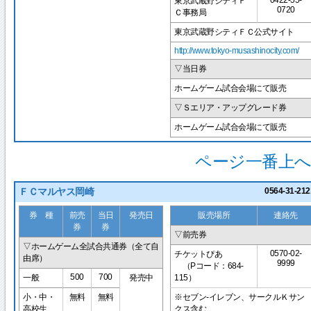
0422-55-
東京武蔵野シティＦ
0720
Ｃ事務局
東京武蔵野シティＦＣ公式サイト
http://www.tokyo-musashinocity.com/
▽当日券
ホームゲーム試合会場にて販売
▽Ｓエリア・アップグレード券
ホームゲーム試合会場にて販売
ページ一番上へ
ＦＣマルヤス岡崎
0564-31-212
券 種
前売
当日
発売日
販売場所
連絡先
券
券
▽前売券
▽ホームゲーム全試合共通券（全て自
0570-02-
チケットぴあ
由席）
9999
（Pコード：684-
500
700
一般
発売中
115）
小・中・
無料
無料
※セブン-イレブン、サークルＫサン
高校生
クス含む