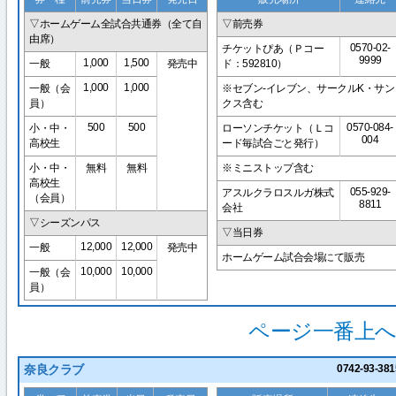
▽ホームゲーム全試合共通券（全て自
▽前売券
由席）
0570-02-
チケットぴあ（Ｐコー
9999
1,000
1,500
一般
発売中
ド：592810）
1,000
1,000
一般（会
※セブン-イレブン、サークルK・サン
員）
クス含む
500
500
0570-084-
小・中・
ローソンチケット（Ｌコ
004
高校生
ード毎試合ごと発行）
小・中・
無料
無料
※ミニストップ含む
高校生
055-929-
アスルクラロスルガ株式
（会員）
8811
会社
▽シーズンパス
▽当日券
12,000
12,000
一般
発売中
ホームゲーム試合会場にて販売
10,000
10,000
一般（会
員）
ページ一番上へ
奈良クラブ
0742-93-381