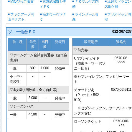
■
MIOびわこ滋賀
■
東京武蔵野シテ
■
ＦＣマルヤス岡
■
流経大ドラゴン
ィＦＣ
崎
ズ龍ケ崎
■
ファジアーノ岡
■
栃木ウーヴァＦ
■
ラインメール青
■
ブリオベッカ浦
山ネクスト
Ｃ
森
安
ソニー仙台ＦＣ
022-367-237
券 種
前売
当日
発売日
販売場所
連絡先
券
券
▽前売券
▽ホームゲーム全試合共通券（全て自
0570-08-
CNプレイガイド
由席）
9999
（検索キーワード:ソ
800
1,000
一般
発売中
ニー仙台）
-
-
小・中・
※セブン-イレブン、ファミリーマー
高校生
ト
0570-02-9111
▽4枚綴り回数券（全て自由席）
チケットぴあ
（Pコード：592-
3,000
-
一般
発売中
910）
▽シーズンパス
※セブン-イレブン、サークルK・サ
ンクス含む
4,500
-
一般
発売中
0570-000-
ローソンチケット
777