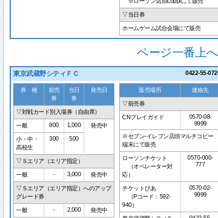
※ローソン店頭Loppiにて販売
▽当日券
ホームゲーム試合会場にて販売
ページ一番上へ
東京武蔵野シティＦＣ
0422-55-072
券 種
前売
当日
発売日
販売場所
連絡先
券
券
▽前売券
▽対戦カード別入場券（自由席）
0570-08-
CNプレイガイド
9999
800
1,000
一般
発売中
※セブン-イレブン店頭マルチコピー
300
500
小・中・
端末にて販売
高校生
0570-000-
ローソンチケット
▽Ｓエリア（エリア指定）
777
（オペレーター対
-
3,000
一般
発売中
応）
0570-02-
▽Ｓエリア（エリア指定）へのアップ
チケットぴあ
9999
グレード券
（Pコード：592-
940）
-
2,000
一般
発売中