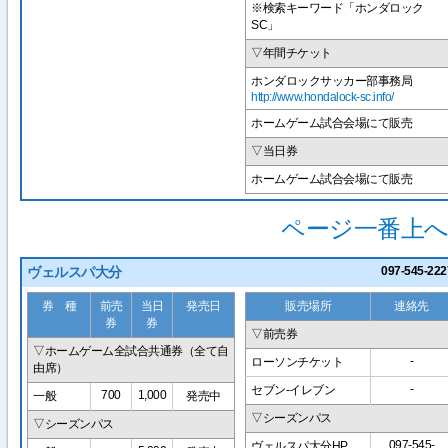
※検索キーワード「ホンダロック
SC」
▽年間チケット
ホンダロックサッカー部事務局
http://www.hondalock-sc.info/
ホームゲーム試合会場にて販売
▽当日券
ホームゲーム試合会場にて販売
ページ一番上へ
ヴェルスパ大分
097-545-222
券 種
前売
当日
発売日
販売場所
連絡先
券
券
▽前売券
▽ホームゲーム全試合共通券（全て自
-
ローソンチケット
由席）
-
セブン-イレブン
700
1,000
一般
発売中
▽シーズンパス
▽シーズンパス
097-545-
ヴェルスパ大分HP