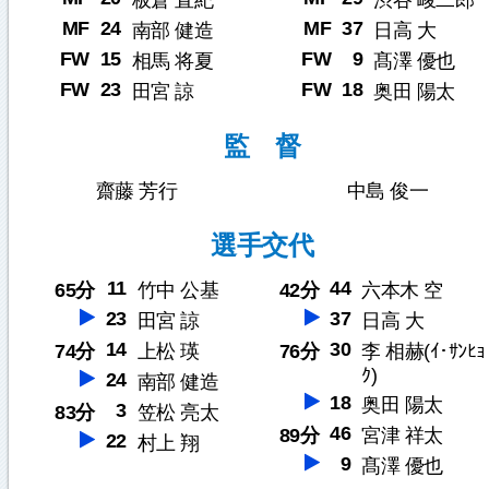
板倉 直紀
渋谷 峻二郎
MF
24
MF
37
南部 健造
日高 大
FW
15
FW
9
相馬 将夏
髙澤 優也
FW
23
FW
18
田宮 諒
奥田 陽太
監 督
齋藤 芳行
中島 俊一
選手交代
11
44
65分
竹中 公基
42分
六本木 空
23
37
田宮 諒
日高 大
14
30
74分
上松 瑛
76分
李 相赫(ｲ･ｻﾝﾋｮ
ｸ)
24
南部 健造
18
奥田 陽太
3
83分
笠松 亮太
46
89分
宮津 祥太
22
村上 翔
9
髙澤 優也