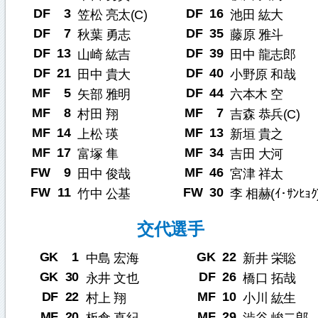
DF
3
DF
16
笠松 亮太(C)
池田 紘大
DF
7
DF
35
秋葉 勇志
藤原 雅斗
DF
13
DF
39
山崎 紘吉
田中 龍志郎
DF
21
DF
40
田中 貴大
小野原 和哉
MF
5
DF
44
矢部 雅明
六本木 空
MF
8
MF
7
村田 翔
吉森 恭兵(C)
MF
14
MF
13
上松 瑛
新垣 貴之
MF
17
MF
34
富塚 隼
吉田 大河
FW
9
MF
46
田中 俊哉
宮津 祥太
FW
11
FW
30
竹中 公基
李 相赫(ｲ･ｻﾝﾋｮｸ
交代選手
GK
1
GK
22
中島 宏海
新井 栄聡
GK
30
DF
26
永井 文也
橋口 拓哉
DF
22
MF
10
村上 翔
小川 紘生
MF
20
MF
29