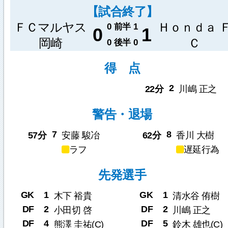
【試合終了】
ＦＣマルヤス
Ｈｏｎｄａ 
0
前半
1
0
1
岡崎
Ｃ
0
後半
0
得 点
2
22分
川嶋 正之
警告・退場
7
8
57分
安藤 駿冶
62分
香川 大樹
ラフ
遅延行為
先発選手
GK
1
GK
1
木下 裕貴
清水谷 侑樹
DF
2
DF
2
小田切 啓
川嶋 正之
DF
4
DF
5
熊澤 圭祐(C)
鈴木 雄也(C)