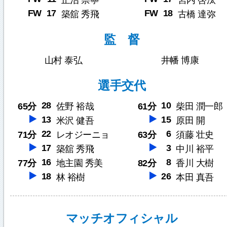
正治 崇寧
宮内 啓汰
FW
17
FW
18
築舘 秀飛
古橋 達弥
監 督
山村 泰弘
井幡 博康
選手交代
28
10
65分
佐野 裕哉
61分
柴田 潤一郎
13
15
米沢 健吾
原田 開
22
6
71分
レオジーニョ
63分
須藤 壮史
17
3
築舘 秀飛
中川 裕平
16
8
77分
地主園 秀美
82分
香川 大樹
18
26
林 裕樹
本田 真吾
マッチオフィシャル