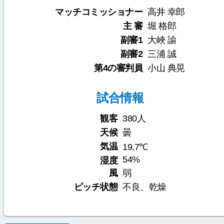
マッチコミッショナー
高井 幸郎
主 審
堀 格郎
副審1
大峽 諭
副審2
三浦 誠
第4の審判員
小山 典晃
試合情報
観客
380人
天候
曇
気温
19.7℃
54%
湿度
風
弱
ピッチ状態
不良、乾燥