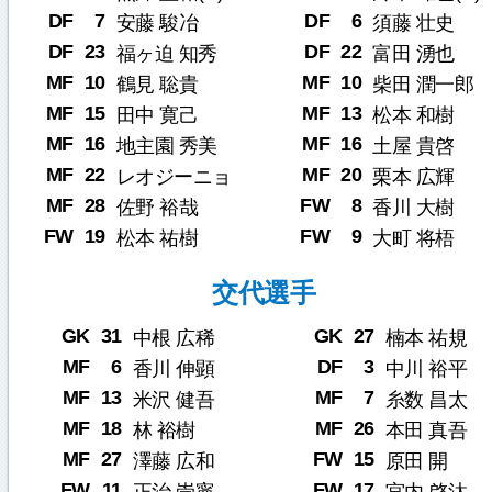
DF
7
DF
6
安藤 駿冶
須藤 壮史
DF
23
DF
22
福ヶ迫 知秀
富田 湧也
MF
10
MF
10
鶴見 聡貴
柴田 潤一郎
MF
15
MF
13
田中 寛己
松本 和樹
MF
16
MF
16
地主園 秀美
土屋 貴啓
MF
22
MF
20
レオジーニョ
栗本 広輝
MF
28
FW
8
佐野 裕哉
香川 大樹
FW
19
FW
9
松本 祐樹
大町 将梧
交代選手
GK
31
GK
27
中根 広稀
楠本 祐規
MF
6
DF
3
香川 伸顕
中川 裕平
MF
13
MF
7
米沢 健吾
糸数 昌太
MF
18
MF
26
林 裕樹
本田 真吾
MF
27
FW
15
澤藤 広和
原田 開
FW
11
FW
17