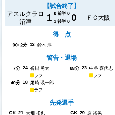
【試合終了】
アスルクラロ
0
前半
0
1
0
ＦＣ大阪
沼津
1
後半
0
得 点
13
90+2分
鈴木 淳
警告・退場
24
23
7分
沓掛 勇太
68分
中谷 喜代志
ラフ
ラフ
18
40分
尾崎 瑛一郎
ラフ
先発選手
GK
21
GK
29
大畑 拓也
原 裕晃