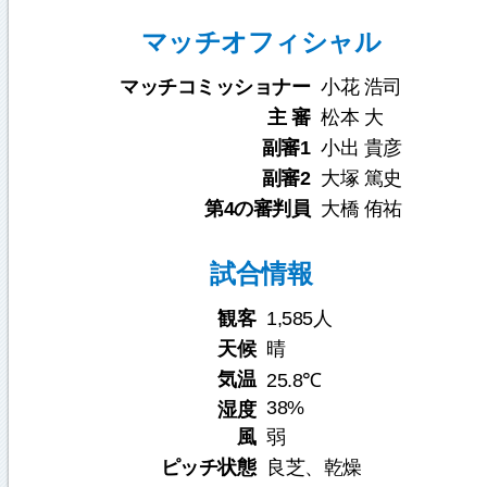
マッチオフィシャル
マッチコミッショナー
小花 浩司
主 審
松本 大
副審1
小出 貴彦
副審2
大塚 篤史
第4の審判員
大橋 侑祐
試合情報
観客
1,585人
天候
晴
気温
25.8℃
38%
湿度
風
弱
ピッチ状態
良芝、乾燥