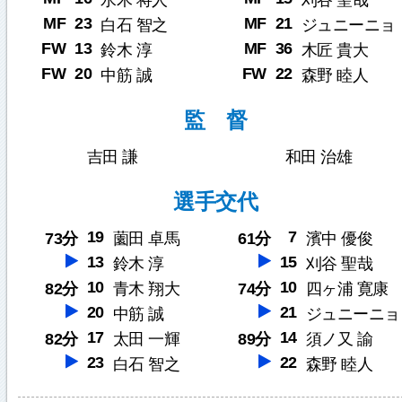
水木 将人
刈谷 聖哉
MF
23
MF
21
白石 智之
ジュニーニョ
FW
13
MF
36
鈴木 淳
木匠 貴大
FW
20
FW
22
中筋 誠
森野 睦人
監 督
吉田 謙
和田 治雄
選手交代
19
7
73分
薗田 卓馬
61分
濱中 優俊
13
15
鈴木 淳
刈谷 聖哉
10
10
82分
青木 翔大
74分
四ヶ浦 寛康
20
21
中筋 誠
ジュニーニョ
17
14
82分
太田 一輝
89分
須ノ又 諭
23
22
白石 智之
森野 睦人