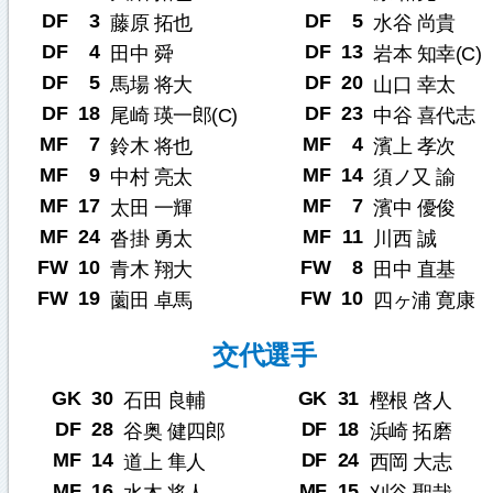
DF
3
DF
5
藤原 拓也
水谷 尚貴
DF
4
DF
13
田中 舜
岩本 知幸(C)
DF
5
DF
20
馬場 将大
山口 幸太
DF
18
DF
23
尾崎 瑛一郎(C)
中谷 喜代志
MF
7
MF
4
鈴木 将也
濱上 孝次
MF
9
MF
14
中村 亮太
須ノ又 諭
MF
17
MF
7
太田 一輝
濱中 優俊
MF
24
MF
11
沓掛 勇太
川西 誠
FW
10
FW
8
青木 翔大
田中 直基
FW
19
FW
10
薗田 卓馬
四ヶ浦 寛康
交代選手
GK
30
GK
31
石田 良輔
樫根 啓人
DF
28
DF
18
谷奥 健四郎
浜崎 拓磨
MF
14
DF
24
道上 隼人
西岡 大志
MF
16
MF
15