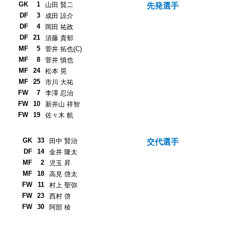
GK
1
山田 賢二
先発選手
DF
3
成田 諒介
DF
4
岡田 祐政
DF
21
須藤 貴郁
MF
5
菅井 拓也(C)
MF
8
菅井 慎也
MF
24
松本 晃
MF
25
市川 大祐
FW
7
李澤 忍治
FW
10
新井山 祥智
FW
19
佐々木 航
GK
33
田中 賢治
交代選手
DF
14
金井 隆太
MF
2
児玉 昇
MF
18
高見 啓太
FW
11
村上 聖弥
FW
23
西村 啓
FW
30
阿部 稜