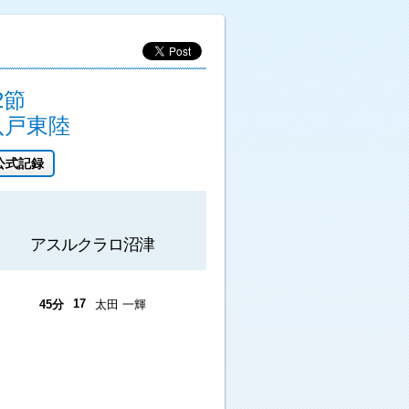
2節
八戸東陸
公式記録
アスルクラロ沼津
17
45分
太田 一輝