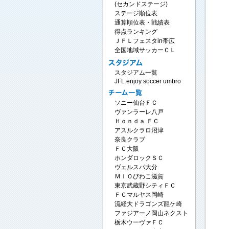
(セカンドステージ)
ステージ順位表
通算順位表・戦績表
得点ランキング
ＪＦＬフェスタin帯広
全国地域サッカーＣＬ
スタジアム一覧
JFL enjoy soccer umbro
ソニー仙台ＦＣ
ヴァンラーレ八戸
Ｈｏｎｄａ ＦＣ
アスルクラロ沼津
奈良クラブ
ＦＣ大阪
ホンダロックＳＣ
ヴェルスパ大分
ＭＩＯびわこ滋賀
東京武蔵野シティＦＣ
ＦＣマルヤス岡崎
流経大ドラゴンズ龍ケ崎
ファジアーノ岡山ネクスト
栃木ウーヴァＦＣ