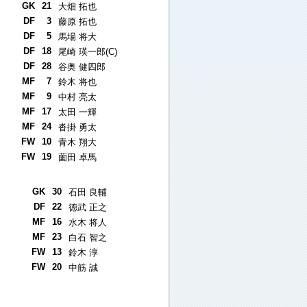
GK
21
大畑 拓也
DF
3
藤原 拓也
DF
5
馬場 将大
DF
18
尾崎 瑛一郎(C)
DF
28
谷奥 健四郎
MF
7
鈴木 将也
MF
9
中村 亮太
MF
17
太田 一輝
MF
24
沓掛 勇太
FW
10
青木 翔大
FW
19
薗田 卓馬
GK
30
石田 良輔
DF
22
徳武 正之
MF
16
水木 将人
MF
23
白石 智之
FW
13
鈴木 淳
FW
20
中筋 誠