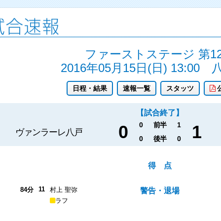
ファーストステージ 第1
2016年05月15日(日) 13:00
日程・結果
速報一覧
スタッツ
【試合終了】
0
前半
1
0
1
ヴァンラーレ八戸
0
後半
0
得 点
11
84分
村上 聖弥
警告・退場
ラフ