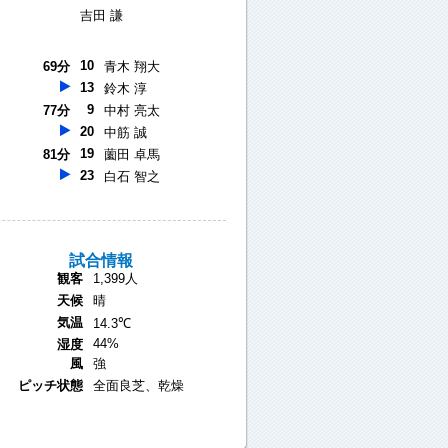
吉田 謙
10
69分
青木 翔大
13
鈴木 淳
9
77分
中村 亮太
20
中筋 誠
19
81分
薗田 卓馬
23
白石 智之
試合情報
観客
1,399人
天候
晴
気温
14.3℃
44%
湿度
風
強
ピッチ状態
全面良芝、乾燥