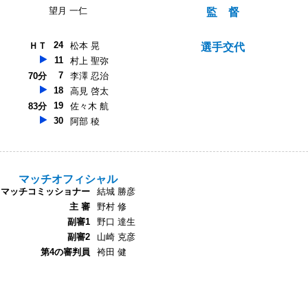
望月 一仁
監 督
24
ＨＴ
松本 晃
選手交代
11
村上 聖弥
7
70分
李澤 忍治
18
高見 啓太
19
83分
佐々木 航
30
阿部 稜
マッチオフィシャル
マッチコミッショナー
結城 勝彦
主 審
野村 修
副審1
野口 達生
副審2
山崎 克彦
第4の審判員
袴田 健