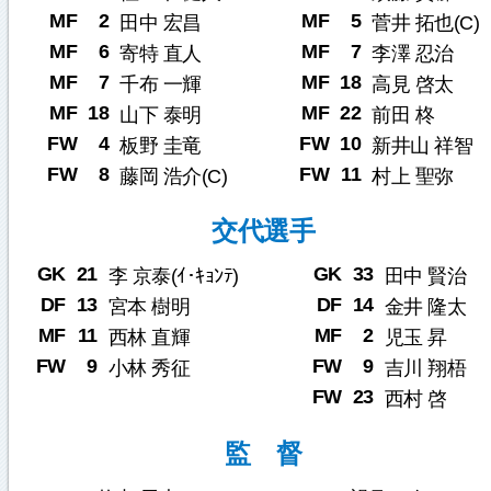
MF
2
MF
5
田中 宏昌
菅井 拓也(C)
MF
6
MF
7
寄特 直人
李澤 忍治
MF
7
MF
18
千布 一輝
高見 啓太
MF
18
MF
22
山下 泰明
前田 柊
FW
4
FW
10
板野 圭竜
新井山 祥智
FW
8
FW
11
藤岡 浩介(C)
村上 聖弥
交代選手
GK
21
GK
33
李 京泰(ｲ･ｷｮﾝﾃ)
田中 賢治
DF
13
DF
14
宮本 樹明
金井 隆太
MF
11
MF
2
西林 直輝
児玉 昇
FW
9
FW
9
小林 秀征
吉川 翔梧
FW
23
西村 啓
監 督