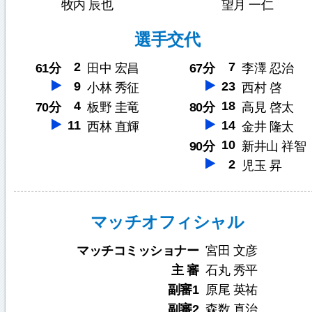
牧内 辰也
望月 一仁
選手交代
2
7
61分
田中 宏昌
67分
李澤 忍治
9
23
小林 秀征
西村 啓
4
18
70分
板野 圭竜
80分
高見 啓太
11
14
西林 直輝
金井 隆太
10
90分
新井山 祥智
2
児玉 昇
マッチオフィシャル
マッチコミッショナー
宮田 文彦
主 審
石丸 秀平
副審1
原尾 英祐
副審2
森数 真治