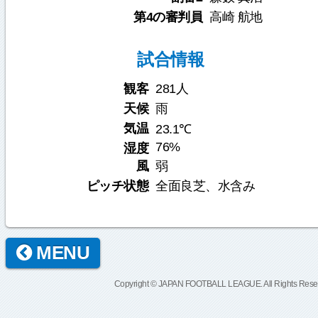
第4の審判員
高崎 航地
試合情報
観客
281人
天候
雨
気温
23.1℃
76%
湿度
風
弱
ピッチ状態
全面良芝、水含み
MENU
Copyright © JAPAN FOOTBALL LEAGUE. All Rights Rese