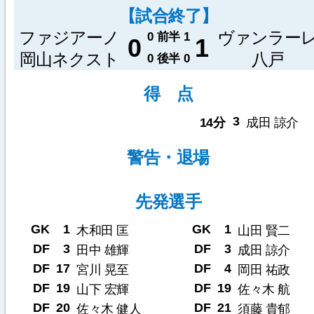
【試合終了】
ファジアーノ
ヴァンラー
0
前半
1
0
1
岡山ネクスト
八戸
0
後半
0
得 点
3
14分
成田 諒介
警告・退場
先発選手
GK
1
GK
1
木和田 匡
山田 賢二
DF
3
DF
3
田中 雄輝
成田 諒介
DF
17
DF
4
宮川 晃至
岡田 祐政
DF
19
DF
19
山下 宏輝
佐々木 航
DF
20
DF
21
佐々木 健人
須藤 貴郁